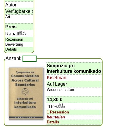
Autor
Verfügbarkeit
Art
Preis
ab 3
Rabatt
Stück
Rezension
Bewertung
Details
Anzahl:
Simpozio pri
interkultura komunikado
Kiselman
Auf Lager
Wissenschaften
14,30 €
ab 3
-16%
Stück
1 Rezension
beurteilen
Details