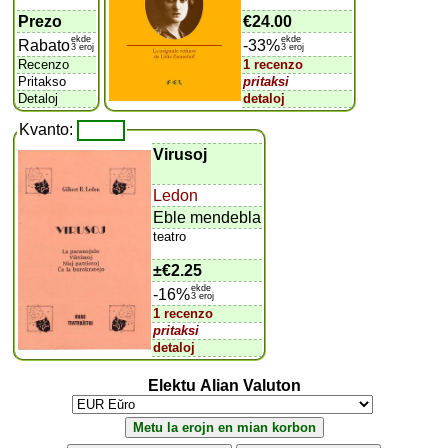
Prezo
€24.00
ekde
ekde
Rabato
-33%
3 eroj
3 eroj
Recenzo
1 recenzo
Pritakso
pritaksi
Detaloj
detaloj
Kvanto:
Virusoj
Ledon
Eble mendebla
teatro
±
€2.25
ekde
-16%
3 eroj
1 recenzo
pritaksi
detaloj
Elektu Alian Valuton