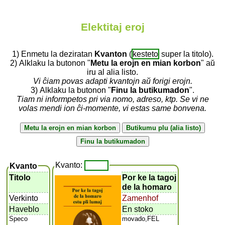
Elektitaj eroj
1) Enmetu la deziratan
Kvanton
(
kesteto
super la titolo).
2) Alklaku la butonon "
Metu la erojn en mian korbon
" aŭ
iru al alia listo.
Vi ĉiam povas adapti kvantojn aŭ forigi erojn.
3) Alklaku la butonon "
Finu la butikumadon
".
Tiam ni informpetos pri via nomo, adreso, ktp. Se vi ne
volas mendi ion ĉi-momente, vi estas same bonvena.
Kvanto:
Kvanto
Titolo
Por ke la tagoj
de la homaro
Verkinto
Zamenhof
Haveblo
En stoko
Speco
movado,FEL