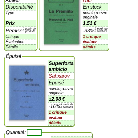
Auteur
Hall
Disponibilité
En stock
Type
novelo,œuvre
originale
Prix
1,51 €
à partir de
à partir de
Remise
-33%
3 produits
3 produits
Critique
1 critique
Évaluation
évaluer
Détails
détails
Épuisé
Superforta
ambicio
Sahxarov
Épuisé
novelo,œuvre
originale
±
2,98 €
à partir de
-16%
3 produits
1 critique
évaluer
détails
Quantité: