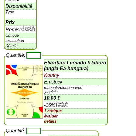
Disponibilité
Type
Prix
à partir de
Remise
3 produits
Critique
Évaluation
Détails
Quantité:
Etvortaro Lernado k laboro
(angla-Ea-hungara)
Koutny
En stock
manuels/dictionnaires
,anglais
10,00 €
à partir de
-16%
3 produits
1 critique
évaluer
détails
Quantité: