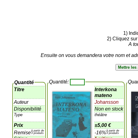
1) Ind
2) Cliquez sur
A to
Ensuite on vous demandera votre nom et adre
Quantité:
Quan
Quantité
Titre
Interkona
mateno
Auteur
Johansson
Disponibilité
Non en stock
Type
théâtre
Prix
±
5,00 €
à partir de
à partir de
Remise
-16%
3 produits
3 produits