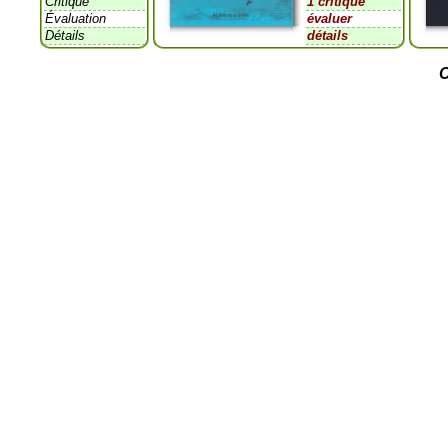
Critique
1 critique
Évaluation
évaluer
Détails
détails
C