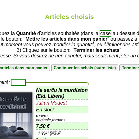
Articles choisis
iquez la
Quantité
d'articles souhaités (dans la
case
au dessus du
 le bouton: "
Mettre les articles dans mon panier
" ou passez à u
ut moment vous pouvez modifier la quantité, ou éliminer des arti
3) Cliquez sur le bouton: "
Terminer les achats
".
sse. Si vous désirez ne rien acheter, mais seulement jeter un c
tité:
Ne serĉu la murdiston
(Eld. Libera)
Julian Modest
En stock
œuvre
originale,romans
7,50 €
à partir de
-16%
3 produits