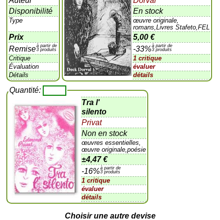
Auteur
Dorval
Disponibilité
En stock
Type
œuvre originale,
romans,Livres Stafeto,FEL
Prix
5,00 €
à partir de
à partir de
Remise
-33%
3 produits
3 produits
Critique
1 critique
Évaluation
évaluer
Détails
détails
Quantité:
Tra l'
silento
Privat
Non en stock
œuvres essentielles,
œuvre originale,poésie
±
4,47 €
à partir de
-16%
3 produits
1 critique
évaluer
détails
Choisir une autre devise