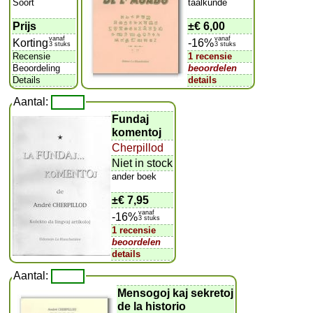
Soort
taalkunde
Prijs
±
€ 6,00
vanaf
vanaf
Korting
-16%
3 stuks
3 stuks
Recensie
1 recensie
Beoordeling
beoordelen
Details
details
Aantal:
Fundaj
komentoj
Cherpillod
Niet in stock
ander boek
±
€ 7,95
vanaf
-16%
3 stuks
1 recensie
beoordelen
details
Aantal:
Mensogoj kaj sekretoj
de la historio