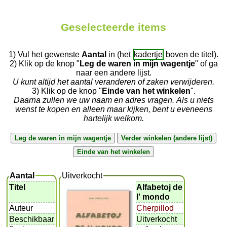
Geselecteerde items
1) Vul het gewenste
Aantal
in (het
kadertje
boven de titel).
2) Klik op de knop "
Leg de waren in mijn wagentje
" of ga
naar een andere lijst.
U kunt altijd het aantal veranderen of zaken verwijderen.
3) Klik op de knop "
Einde van het winkelen
".
Daarna zullen we uw naam en adres vragen. Als u niets
wenst te kopen en alleen maar kijken, bent u eveneens
hartelijk welkom.
Aantal
Uitverkocht
Titel
Alfabetoj de
l' mondo
Auteur
Cherpillod
Beschikbaar
Uitverkocht