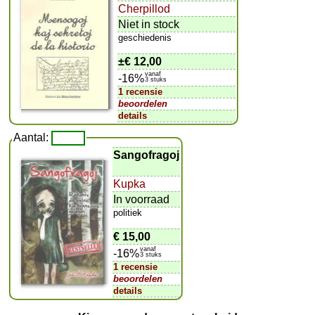
Cherpillod
Niet in stock
geschiedenis
±
€ 12,00
vanaf
-16%
3 stuks
1 recensie
beoordelen
details
Aantal:
Sangofragoj
Kupka
In voorraad
politiek
€ 15,00
vanaf
-16%
3 stuks
1 recensie
beoordelen
details