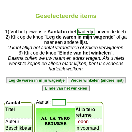
Geselecteerde items
1) Vul het gewenste
Aantal
in (het
kadertje
boven de titel).
2) Klik op de knop "
Leg de waren in mijn wagentje
" of ga
naar een andere lijst.
U kunt altijd het aantal veranderen of zaken verwijderen.
3) Klik op de knop "
Einde van het winkelen
".
Daarna zullen we uw naam en adres vragen. Als u niets
wenst te kopen en alleen maar kijken, bent u eveneens
hartelijk welkom.
Aantal:
Aantal
Titel
Al la tero
returne
Auteur
Ledon
Beschikbaar
In voorraad