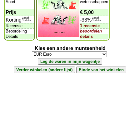
Soort
wetenschappen
Prijs
€ 5,00
vanaf
vanaf
Korting
-33%
3 stuks
3 stuks
Recensie
1 recensie
Beoordeling
beoordelen
Details
details
Kies een andere munteenheid