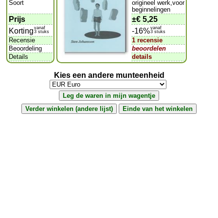
Soort
origineel werk,voor
beginnelingen
Prijs
±
€ 5,25
vanaf
vanaf
Korting
-16%
3 stuks
3 stuks
Recensie
1 recensie
Beoordeling
beoordelen
Details
details
Kies een andere munteenheid