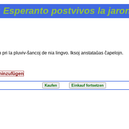
 Esperanto postvivos la jaro
 pri la pluviv-ŝancoj de nia lingvo. Iksoj anstataŭas ĉapelojn.
hinzufügen