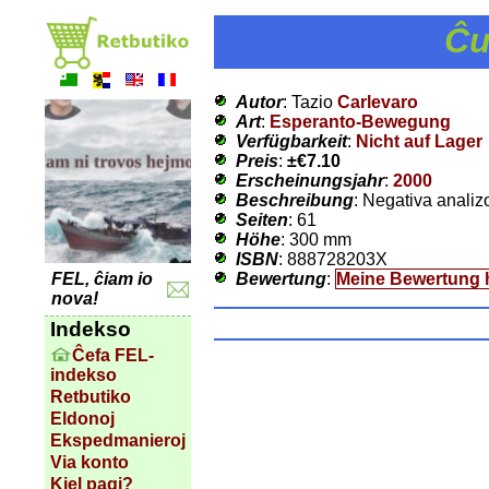
Ĉu
Autor
: Tazio
Carlevaro
Art
:
Esperanto-Bewegung
Verfügbarkeit
:
Nicht auf Lager
Preis
:
±
€7.10
Erscheinungsjahr
:
2000
Beschreibung
: Negativa analizo
Seiten
: 61
Höhe
: 300 mm
ISBN
: 888728203X
Bewertung
:
Meine Bewertung 
FEL, ĉiam io
nova!
Indekso
Ĉefa FEL-
indekso
Retbutiko
Eldonoj
Ekspedmanieroj
Via konto
Kiel pagi?