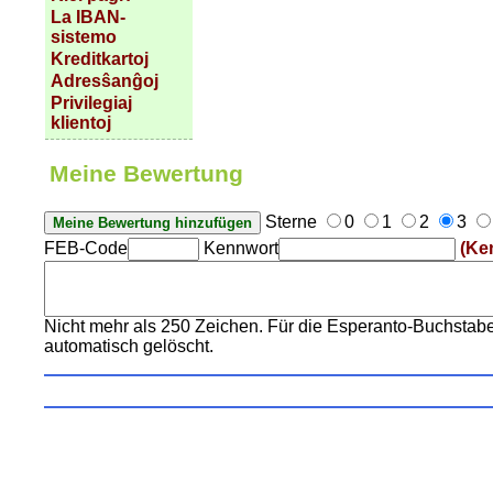
La IBAN-
sistemo
Kreditkartoj
Adresŝanĝoj
Privilegiaj
klientoj
Meine Bewertung
Sterne
0
1
2
3
FEB-Code
Kennwort
(Ke
Nicht mehr als 250 Zeichen. Für die Esperanto-Buchstaben
automatisch gelöscht.