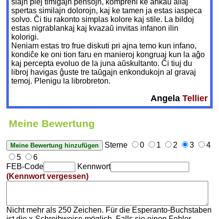
siajn plej timigajn pensojn, kompreni ke ankaŭ aliaj
spertas similajn dolorojn, kaj ke tamen ja estas iaspeca
solvo. Ĉi tiu rakonto simplas kolore kaj stile. La bildoj
estas nigrablankaj kaj kvazaŭ invitas infanon ilin
kolorigi.
Neniam estas tro frue diskuti pri ajna temo kun infano,
kondiĉe ke oni tion faru en manieroj kongruaj kun la aĝo
kaj percepta evoluo de la juna aŭskultanto. Ĉi tiuj du
libroj havigas ĝuste tre taŭgajn enkondukojn al gravaj
temoj. Plenigu la librobreton.
Angela
Tellier
Meine Bewertung
Sterne
0
1
2
3
4
5
6
FEB-Code
Kennwort
(Kennwort vergessen)
Nicht mehr als 250 Zeichen. Für die Esperanto-Buchstaben
ist die x-Schreibweise möglich. Falls sie einen Fehler