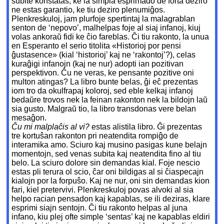
subite konstatas, ke la simpla esprimado de forta deziro
ne estas garantio, ke tiu deziro plenumiĝos.
Plenkreskuloj, jam plurfoje spertintaj la malagrablan
senton de ‘nepovo’, malhelpas foje al siaj infanoj, kiuj
volas ankoraŭ fidi ke ĉio fareblas. Ĉi tiu rakonto, la unua
en Esperanto el serio titolita «Historioj por pensi
ĝustasence» (kial ‘historioj’ kaj ne ‘rakontoj’?), celas
kuraĝigi infanojn (kaj ne nur) adopti ian pozitivan
perspektivon. Ĉu ne veras, ke pensante pozitive oni
multon atingas? La libro bunte belas, ĝi eĉ prezentas
iom tro da okulfrapaj koloroj, sed eble kelkaj infanoj
bedaŭre trovos nek la feinan rakonton nek la bildojn laŭ
sia gusto. Malgraŭ tio, la libro transdonas vere belan
mesaĝon.
Ĉu mi malplaĉis al vi?
estas alistila libro. Ĝi prezentas
tre kortuŝan rakonton pri neatendita rompiĝo de
interamika amo. Sciuro kaj musino pasigas kune belajn
momentojn, sed venas subita kaj neatendita fino al tiu
belo. La sciuro dolore sin demandas kial. Foje nescio
estas pli terura ol scio, ĉar oni bildigas al si ĉiaspecajn
kialojn por la forpuŝo. Kaj ne nur, oni sin demandas kion
fari, kiel pretervivi. Plenkreskuloj povas alvoki al sia
helpo racian pensadon kaj kapablas, se ili deziras, klare
esprimi siajn sentojn. Ĉi tiu rakonto helpas al juna
infano, kiu plej ofte simple ‘sentas’ kaj ne kapablas eldiri