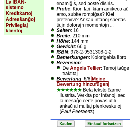
La IBAN-
enamiĝis, sed poste disiris.
sistemo
Probe
: Kion fari, kiam amikeco aŭ
Kreditkartoj
amo, subite rompiĝas? Kiel
Adresŝanĝoj
pretervivi? Ankaŭ infanoj spertas
tiujn dolorajn momentojn ...
Privilegiaj
Seiten
: 16
klientoj
Breite
: 210 mm
Höhe
: 144 mm
Gewicht
: 66 g
ISBN
: 978-2-9531308-1-2
Bemerkungen
: Kolorigebla libro
Rezension
:
De
Angela Tellier
: Temoj taŭge
traktitaj
Bewertung
:
6/6
Meine
Bewertung hinzufügen
★★★★★★
Bela teksto ĉarme
ilustrita. Verkita por infanoj, sed
la mesaĝo certe povas utili
ankaŭ al multaj plenkreskuloj!
(
Paul Peeraerts
)