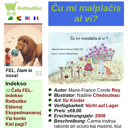
Ĉu mi malplaĉis
al vi?
FEL, ĉiam io
nova!
Indekso
Autor
: Marie-France Conde
Rey
Ĉefa FEL-
Illustrator
: Nadine
Chedouteau
indekso
Art
:
für Kinder
Retbutiko
Verfügbarkeit
:
Nicht auf Lager
Eldonoj
Preis
:
±
€8.00
Ekspedmanieroj
Erscheinungsjahr
:
2008
Via konto
Beschreibung
: Ĉarma instrua
Kiel pagi?
rakonto pri sciuro kaj musino, kiuj