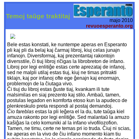
Temoj taŭge traktitaj
majo 2010
revuoesperanto.org
Bele estas konstati, ke nuntempe aperas en Esperanto
pli kaj pli da belaj kaj ĉarmaj libroj, kiuj celas junajn
infanojn. Diversformaj, kaj prezentantaj rakontojn
diversstile, ĉi tiuj libroj riĉigas la librobreton de infano.
Libroj por legi enlitiĝe estas certe aprezataj de infanoj,
sed ne malpli utilaj estas tiuj, kiuj ne timas pritrakti
tiklajn, kaj por infanoj ofte ege ĝenajn kaj enormajn,
problemojn de la ĉiutaga vivo.
Ĉi tiuj du libroj estas ĝuste tiaj, kvankam ili tute
malsimilas en siaj prezento kaj stilo. Ambaŭ, tamen,
postulas legadon en komforta etoso kun la apudeco de
plenkreskulo preta respondi al postaj demandoj.
Ĉio fareblas
estas la pli leĝera el la du, tute taŭga kiel
amuza rakonto por legi enlitiĝe. Sed malantaŭ la amuzo
kaŝiĝas la celo komuniki al la infano vivofilozofion.
Tamen, ne timu, certe ne temas pri io truda. Ĉiuj ni scias,
ke aperas en la vivo de ĉiu infano momento kiam tiu