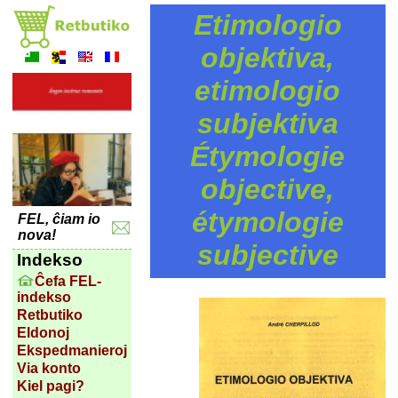
Etimologio
objektiva,
etimologio
subjektiva
Étymologie
objective,
étymologie
FEL, ĉiam io
nova!
subjective
Indekso
Ĉefa FEL-
indekso
Retbutiko
Eldonoj
Ekspedmanieroj
Via konto
Kiel pagi?