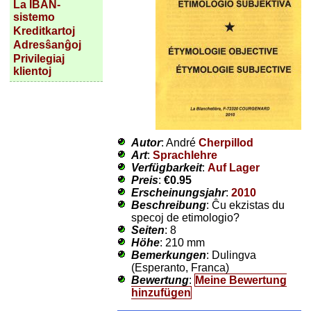
La IBAN-
sistemo
Kreditkartoj
Adresŝanĝoj
Privilegiaj
klientoj
Autor
: André
Cherpillod
Art
:
Sprachlehre
Verfügbarkeit
:
Auf Lager
Preis
:
€0.95
Erscheinungsjahr
:
2010
Beschreibung
: Ĉu ekzistas du
specoj de etimologio?
Seiten
: 8
Höhe
: 210 mm
Bemerkungen
: Dulingva
(Esperanto, Franca)
Bewertung
:
Meine Bewertung
hinzufügen