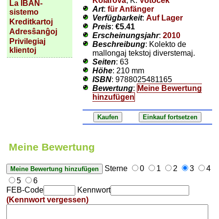
Kolářová
, K.
Votoček
La IBAN-
Art
:
für Anfänger
sistemo
Verfügbarkeit
:
Auf Lager
Kreditkartoj
Preis
:
€5.41
Adresŝanĝoj
Erscheinungsjahr
:
2010
Privilegiaj
Beschreibung
: Kolekto de
klientoj
mallongaj tekstoj diverstemaj.
Seiten
: 63
Höhe
: 210 mm
ISBN
: 9788025481165
Bewertung
:
Meine Bewertung
hinzufügen
Meine Bewertung
Sterne
0
1
2
3
4
5
6
FEB-Code
Kennwort
(Kennwort vergessen)