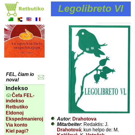
Legolibreto VI
FEL, ĉiam io
nova!
Indekso
Ĉefa FEL-
indekso
Retbutiko
Eldonoj
Autor
:
Drahotova
Ekspedmanieroj
Mitarbeiter
: Redaktis: J.
Via konto
Drahotová
; kun helpo de: M.
Kiel pagi?