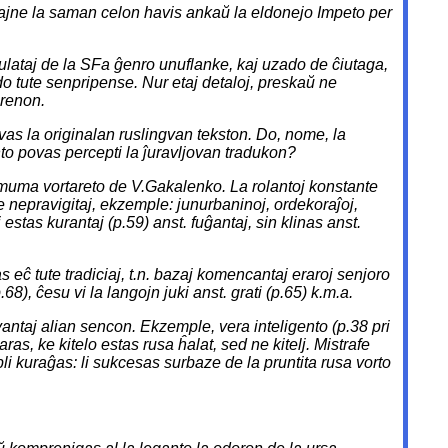
erŝajne la saman celon havis ankaŭ la eldonejo
Impeto
per
stulataj de la SFa ĝenro unuflanke, kaj uzado de ĉiutaga,
ado tute senpripense. Nur etaj detaloj, preskaŭ ne
prenon.
avas la originalan ruslingvan tekston. Do, nome, la
anto povas percepti la ĵuravljovan tradukon?
inimuma vortareto de V.Gakalenko. La rolantoj konstante
ke nepravigitaj, ekzemple: junurbaninoj, ordekoraĵoj,
i estas
kurantaj
(p.59) anst.
fuĝantaj
,
sin klinas
anst.
 eĉ tute tradiciaj, t.n. bazaj komencantaj eraroj
senjoro
.68),
ĉesu vi la langojn juki
anst.
grati
(p.65) k.m.a.
havantaj alian sencon. Ekzemple,
vera inteligento
(p.38 pri
aras, ke
kitelo
estas rusa
ĥalat
, sed ne
kitelj
. Mistrafe
pli kuraĝas: li sukcesas surbaze de la pruntita rusa vorto