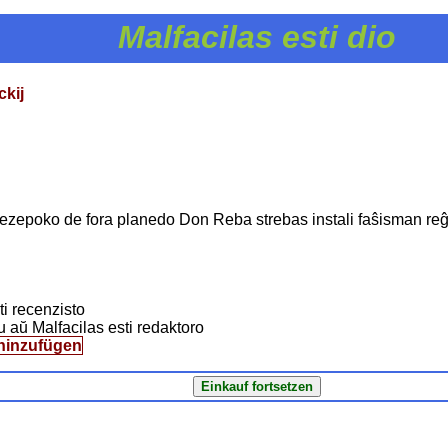
Malfacilas esti dio
ckij
mezepoko de fora planedo Don Reba strebas instali faŝisman re
ti recenzisto
nu aŭ Malfacilas esti redaktoro
hinzufügen