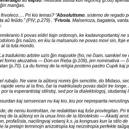
eneraligo
aŭ
elipso
. Neŭtrala
stufita kun legomoj
(p.68) apenaŭ
uj ĝin manĝas.
 frivoleco…
. Pri kio temas? “
Absolutismo
. sistemo de regado pe
ata aŭ feŭdo.” (PIV, p.279) . “
Frivola
. Malserioza, bagatela, vanta
.
hemikranio li povas eldiri tiajn ordonojn, ke kadavroportantoj ne
pdoloro ĝis naŭzo, en kiu la malsanulo ne povas movi sin, foje e
al la tuta mondo.
 La tradukinto arbitre uzis ĝin majuskle (ho, ne ĉiam, samkiel 
kiel formo akuzativa —
Don-on Reba
(p.109), jen nominativa —
ĉ
tan
(p.70). La du formoj de la religia posteno
pastro Cupik
kaj
p
 el rubaĵo. Ne vane la aŭtoroj nomis ĝin sencitile, do
Midaso
, se
li rapide venu al la fino, ĉar la matrikulado povas daŭri tre longe
por la esperantistaj stilistoj, sed por la dialektologoj, studanta
a absurdan kaj sensencan
nu kaj kio
, kiu por nepreparita neruslin
de, de neniu kontrolitan, ne redaktitan kaj fuŝe provlegitan. Pri t
moj de la aŭtoroj en la unua linio de la libroteksto —
Akadij
anst
on,
profaŝista
, nacilingvaj
votaroj
k.s. ja kongruas kun la stilo de
ie la pretajn terminojn
anizotropia
kaj
neizotropia
perfekte taŭgaj