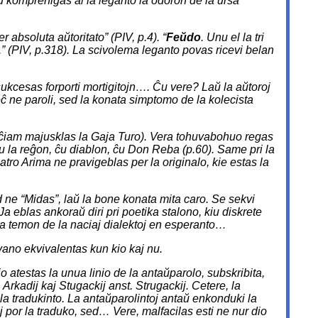
 komprenigas al la leganto la odoron de la
ursa
r absoluta aŭtoritato” (PIV, p.4). “
Feŭdo
. Unu el la tri
.” (PIV, p.318). La scivolema leganto povas ricevi belan
 sukcesas forporti mortigitojn…
. Ĉu vere? Laŭ la aŭtoroj
ĉ ne paroli, sed la konata simptomo de la kolecista
ne ĉiam majusklas la Gaja Turo). Vera tohuvabohuo regas
u la reĝon, ĉu diablon, ĉu Don Reba
(p.60). Same pri la
atro Arima
ne pravigeblas per la originalo, kie estas la
d ne “Midas”, laŭ la bone konata mita caro. Se sekvi
. Ja eblas ankoraŭ diri pri poetika
stalono
, kiu
diskrete
j la temon de la naciaj dialektoj en esperanto…
gvano ekvivalentas kun
kio kaj nu
.
io atestas la unua linio de la antaŭparolo, subskribita,
.
Arkadij
kaj
Stugackij
anst.
Strugackij
. Cetere, la
 la tradukinto. La antaŭparolintoj antaŭ enkonduki la
 por la traduko, sed… Vere, malfacilas esti ne nur dio