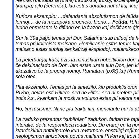
Ne ĉiam celtrafas la rutinaj tradukistaj trukoj, ekzemple
ĝ
(kampa) ajlo
(
ĉeremŝa
), kiu estas agrabla nur al tiuj, ki
Kurioza ekzemplo:
…defendanta absolutismon de feŭda
formoj… de la mezepoka proprieto: bieno…
Feŭda
. Ril
ludon enmetante la difinon en la frazon kaj deĉifrante ĝin
Sur la 39a paĝo temas pri Don Satarina;
sub influoj de 
temas pri kolecista malsano.
Hemikranio
estas terura ka
malsano estas subitaj senkaŭzaj eksplodoj, malamikeco 
La peterburgaj fratoj uzis la minusklan nobeltitolon
don
.
ĉe deklinaciado de
Don
. Iam estas uzata
tiun Don
, jen 
akuzativo ĉe la propraj nomoj:
Rumata-n
(p.68) kaj
Ruma
sola
otec
.
Plia ekzemplo. Temas pri la sintezilo, kiu produktis oron
PIVon, devas esti
Hitlero
, sed ne
Hitler
, sed ni prefere p
trotis k.s., kvankam la moskva volumo estas pli valora ne 
Ho, tiuj rusismoj. Ni ne plu traktu ilin, menciante nur l
La traduko prezentas “sublinian” tradukon, faritan tre rapi
interalie, de la respondeca redaktoro. Du eraroj en la no
kvardeklinia antaŭparolo kun
revtorpore
,
enstaligi
reĝim
neologismon
anizotropa
povus malfermi PIVon kaj trovi t