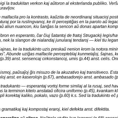
onigi la tradukitan verkon kaj aŭtoron al eksterlanda publiko. V
uravljov.
re malfacila pro la kontrasto, kaŭzita de neordinaraj situacioj po
naturaj por la ruslingvanoj, ke ili perceptiĝas en la parolo aŭ leg
un aŭ aliun nuancon, kiu ŝanĝas la sencon aŭ donas apartan kom
bron en esperanto, ĉar ĉiuj ŝatantoj de fratoj Strugackij legis/h
jn, nek la slangon de nialandaj junularaj tendaroj — kiel tiu leg
a. Ŝajnas, ke la tradukinto uzis preskaŭ nenion krom la notora m
jenas”. Abunde uziĝas malfacile percepteblaj kunmetaĵoj, ŝajnas, 
(p.39) anst.
sensencaj cirkonstancoj
,
umis
(p.44) anst.
celis
. On
smoj, paŭsaĵoj ĝis misuzo de la akuzativo kaj transitiveco. Estas
loj
anst.
en kaserolojn
(p.67),
ambasadorejo
anst.
ambasado
(p
e tradukanto — esperantaj vortoj forme similaj al la rusaj, sed 
as la terminon
kitelo
anstataŭ oficira
uniformo
(p.45), kvankam kl
pli korektaj
kaliko, pokalo, vazo
(p.60) k.s. Sed la tradukinto eĉ 
 gramatikaj kaj kompostaj eraroj, kiel
defekta
anst.
difektita
.