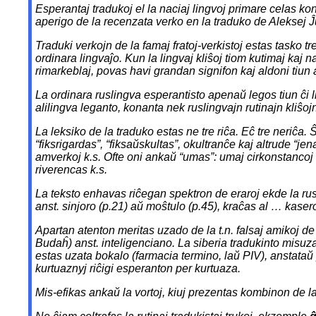
Esperantaj tradukoj el la naciaj lingvoj primare celas k
aperigo de la recenzata verko en la traduko de Aleksej Ĵ
Traduki verkojn de la famaj fratoj-verkistoj estas tasko t
ordinara lingvaĵo. Kun la lingvaj kliŝoj tiom kutimaj kaj 
rimarkeblaj, povas havi grandan signifon kaj aldoni ti
La ordinara ruslingva esperantisto apenaŭ legos tiun ĉi li
alilingva leganto, konanta nek ruslingvajn rutinajn kliŝo
La leksiko de la traduko estas ne tre riĉa. Eĉ tre neriĉ
“fiksrigardas”, “fiksaŭskultas”, okultranĉe kaj altrude “
amverkoj k.s. Ofte oni ankaŭ “umas”:
umaj cirkonstancoj
riverencas
k.s.
La teksto enhavas riĉegan spektron de eraroj ekde la rusi
anst.
sinjoro
(p.21) aŭ
moŝtulo
(p.45),
kraĉas al … kasero
Apartan atenton meritas uzado de la t.n. falsaj amikoj d
Budaĥ) anst. inteligenciano. La siberia tradukinto misuz
estas uzata
bokalo
(farmacia termino, laŭ PIV), anstataŭ 
kurtuaznyj
riĉigi esperanton per
kurtuaza
.
Mis-efikas ankaŭ la vortoj, kiuj prezentas kombinon de la