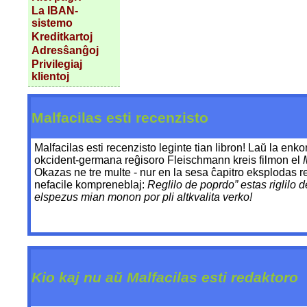
La IBAN-
sistemo
Kreditkartoj
Adresŝanĝoj
Privilegiaj
klientoj
Malfacilas esti recenzisto
Malfacilas esti recenzisto leginte tian libron! Laŭ la enko
okcident-germana reĝisoro Fleischmann kreis filmon el
Okazas ne tre multe - nur en la sesa ĉapitro eksplodas re
nefacile kompreneblaj:
Reglilo de poprdo” estas riglilo d
elspezus mian monon por pli altkvalita verko!
Kio kaj nu aŭ Malfacilas esti redaktoro