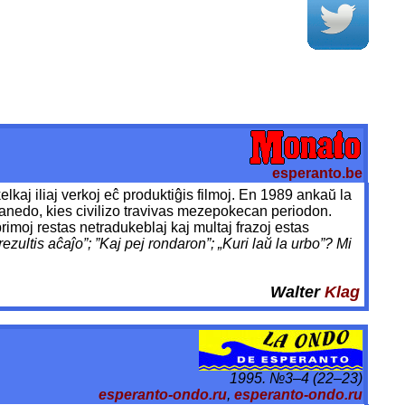
esperanto.be
kelkaj iliaj verkoj eĉ produktiĝis filmoj. En 1989 ankaŭ la
planedo, kies civilizo travivas mezepokecan periodon.
rimoj restas netradukeblaj kaj multaj frazoj estas
rezultis aĉaĵo”; ”Kaj pej rondaron”; „Kuri laŭ la urbo”? Mi
Walter
Klag
1995. №3–4 (22–23)
esperanto-ondo.ru
,
esperanto-ondo.ru