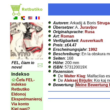
Autoren
: Arkadij & Boris
Struga
Übersetzer
: A.
Ĵuravljov
Originalsprache
:
Rusa
Art
:
Roman
Verfügbarkeit
:
Ausverkauft
Preis
:
±
€4.47
Erscheinungsjahr
:
1992
Beschreibung
: En la obskura 
Seiten
: 168
Höhe
: 200 mm
FEL, ĉiam io
ISBN
: 573120019X
nova!
Rezension
:
Indekso
De
Walter Klag
: Malfacilas es
Ĉefa FEL-
De
Aleksej Birjulin
: Kio kaj 
indekso
Bewertung
:
Meine Bewertung 
Retbutiko
Eldonoj
Ekspedmanieroj
Via konto
Kiel pagi?