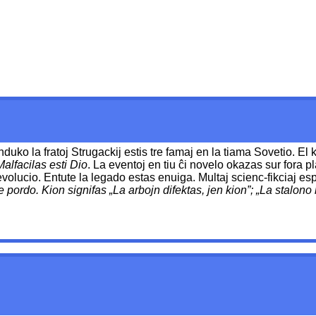
nduko la fratoj Strugackij estis tre famaj en la tiama Sovetio. El 
Malfacilas esti Dio
. La eventoj en tiu ĉi novelo okazas sur fora 
volucio. Entute la legado estas enuiga. Multaj scienc-fikciaj esp
e pordo. Kion signifas „La arbojn difektas, jen kion”; „La stalono 