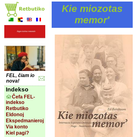
Kie miozotas
memor'
FEL, ĉiam io
nova!
Indekso
Ĉefa FEL-
indekso
Retbutiko
Eldonoj
Ekspedmanieroj
Via konto
Kiel pagi?