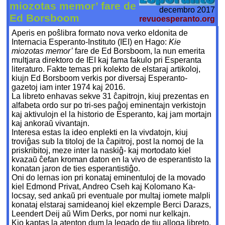
miozotas memor’ fare de
decembro 2017
Ed Borsboom
revuoesperanto.org
Aperis en poŝlibra formato no­va verko eldonita de
Internacia Es­peranto-Instituto (IEI) en Hago:
Kie
miozotas memor’
fare de Ed Borsboom, la nun emerita
multjara direktoro de IEI kaj fama fakulo pri Esperanta
literaturo. Fakte temas pri kolekto de elstaraj artikoloj,
kiujn Ed Borsboom verkis por diversaj Esperanto-
gazetoj iam inter 1974 kaj 2016.
La libreto enhavas sekve 31 ĉa­pi­trojn, kiuj prezentas en
alfabeta or­do sur po tri-ses paĝoj eminentajn verkistojn
kaj aktivulojn el la historio de Esperanto, kaj jam mortajn
kaj an­koraŭ vivantajn.
Interesa estas la ideo enplekti en la vivdatojn, kiuj
troviĝas sub la ti­toloj de la ĉapitroj, post la nomoj de la
priskribitoj, meze inter la naskiĝ- kaj mortodato kiel
kvazaŭ ĉefan kroman daton en la vivo de esperantisto la
ko­natan jaron de ties esperantistiĝo.
Oni do lernas ion pri konataj emi­nentuloj de la movado
kiel Edmond Privat, Andreo Cseh kaj Kolomano Ka­
locsay, sed ankaŭ pri eventuale por mul­taj iomete malpli
konataj elstaraj sam­ideanoj kiel ekzemple Berci Darazs,
Leendert Deij aŭ Wim Derks, por nomi nur kelkajn.
Kio kaptas la atenton dum la le­gado de tiu alloga libreto,