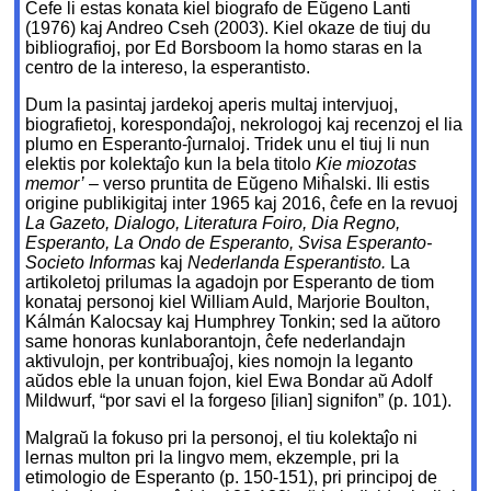
Ĉefe li estas konata kiel biografo de Eŭgeno Lanti
(1976) kaj Andreo Cseh (2003). Kiel okaze de tiuj du
bibliografioj, por Ed Borsboom la homo staras en la
centro de la intereso, la esperantisto.
Dum la pasintaj jardekoj aperis multaj intervjuoj,
biografietoj, korespondaĵoj, nekrologoj kaj recenzoj el lia
plumo en Esperanto-ĵurnaloj. Tridek unu el tiuj li nun
elektis por kolektaĵo kun la bela titolo
Kie miozotas
memor’
– verso pruntita de Eŭgeno Miĥalski. Ili estis
origine publikigitaj inter 1965 kaj 2016, ĉefe en la revuoj
La Gazeto, Dialogo, Literatura Foiro, Dia Regno,
Esperanto, La Ondo de Esperanto, Svisa Esperanto-
Societo Informas
kaj
Nederlanda Esperantisto.
La
artikoletoj prilumas la agadojn por Esperanto de tiom
konataj personoj kiel William Auld, Marjorie Boulton,
Kálmán Kalocsay kaj Humphrey Tonkin; sed la aŭtoro
same honoras kunlaborantojn, ĉefe nederlandajn
aktivulojn, per kontribuaĵoj, kies nomojn la leganto
aŭdos eble la unuan fojon, kiel Ewa Bondar aŭ Adolf
Mildwurf, “por savi el la forgeso [ilian] signifon” (p. 101).
Malgraŭ la fokuso pri la personoj, el tiu kolektaĵo ni
lernas multon pri la lingvo mem, ekzemple, pri la
etimologio de Esperanto (p. 150-151), pri principoj de