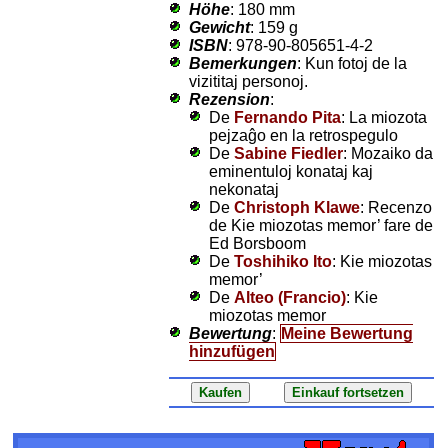
Höhe
: 180 mm
Gewicht
: 159 g
ISBN
: 978-90-805651-4-2
Bemerkungen
: Kun fotoj de la
vizititaj personoj.
Rezension
:
De
Fernando Pita
: La miozota
pejzaĝo en la retrospegulo
De
Sabine Fiedler
: Mozaiko da
eminentuloj konataj kaj
nekonataj
De
Christoph Klawe
: Recenzo
de Kie miozotas memor’ fare de
Ed Borsboom
De
Toshihiko Ito
: Kie miozotas
memor’
De
Alteo (Francio)
: Kie
miozotas memor
Bewertung
:
Meine Bewertung
hinzufügen