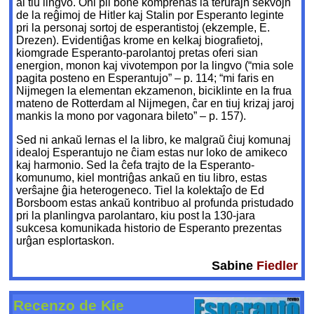
al tiu lingvo. Oni pli bone komprenas la terurajn sekvojn
de la reĝimoj de Hitler kaj Stalin por Esperanto leginte
pri la personaj sortoj de esperantistoj (ekzemple, E.
Drezen). Evidentiĝas krome en kelkaj biografietoj,
kiomgrade Esperanto-parolantoj pretas oferi sian
energion, monon kaj vivotempon por la lingvo (“mia sole
pagita posteno en Esperantujo” – p. 114; “mi faris en
Nijmegen la elementan ekzamenon, biciklinte en la frua
mateno de Rotterdam al Nijmegen, ĉar en tiuj krizaj jaroj
mankis la mono por vagonara bileto” – p. 157).
Sed ni ankaŭ lernas el la libro, ke malgraŭ ĉiuj komunaj
idealoj Esperantujo ne ĉiam estas nur loko de amikeco
kaj harmonio. Sed la ĉefa trajto de la Esperanto-
komunumo, kiel montriĝas ankaŭ en tiu libro, estas
verŝajne ĝia heterogeneco. Tiel la kolektaĵo de Ed
Borsboom estas ankaŭ kontribuo al profunda pristudado
pri la planlingva parolantaro, kiu post la 130-jara
sukcesa komunikada historio de Esperanto prezentas
urĝan esplortaskon.
Sabine
Fiedler
Recenzo de Kie