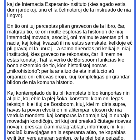
kaj de Internacia Esperanto-Instituto (kies agado estis,
dum jardekoj, unu el la ĉefmotoroj de la instruado de nia
lingvo).
En tio oni tuj perceptas plian gravecon de la libro, ĉar,
malgraŭ tio, ke oni multe esploras la historion de niaj
internaciaj movadaj asocioj, oni malmulte atentas pri la
naciaj kaj lokaj, kvazaŭ ili ne estus samskale, kelkfoje eĉ
pli gravaj ol la unuaj. La samo direndas pri kelkaj el niaj
institucioj, kies graveco ne rekonatas, ĉar ili mem ne
estas konataj. Tial la verko de Borsboom funkcias kiel
bona ekzemplo de tio, kion historiistoj nomas
„mikrohistorio”: per la analizo de eta institucio aŭ
organizo oni eltrovas erojn, kiuj kompletigas pli grandan
bildon de nia komuna historio.
Kaj kontemplado de tiu pli kompleta bildo kunportas nin
al plia, kaj eble la plej ŝoka, konstato: kiam oni legas
tekstojn, kiel tiuj de Borsboom, kiuj, kiel mi diris supre,
havas la povon elvoki en ni alitempan etoson de nia
verdula mondeto, kaj komparas la tiamajn kaj la nunajn
movadajn kondiĉojn, pri kiuj oni preskaŭ ĉiutage ricevas
novajn, preskaŭ ĉiam malagrablajn, informojn; ni, kiuj
hodiaŭ kunvojaĝas en la esperanta aŭto, ne kapablas
eviti tiun vere amaran senton, ke la plej bela pejzaĝo,