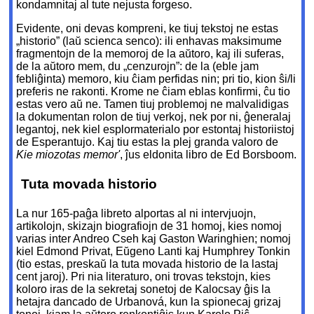
kondamnitaj al tute nejusta forgeso.
Evidente, oni devas kompreni, ke tiuj tekstoj ne estas
„historio” (laŭ scienca senco): ili enhavas maksimume
fragmentojn de la memoroj de la aŭtoro, kaj ili suferas,
de la aŭtoro mem, du „cenzurojn”: de la (eble jam
febliĝinta) memoro, kiu ĉiam perfidas nin; pri tio, kion ŝi/li
preferis ne rakonti. Krome ne ĉiam eblas konfirmi, ĉu tio
estas vero aŭ ne. Tamen tiuj problemoj ne malvalidigas
la dokumentan rolon de tiuj verkoj, nek por ni, ĝeneralaj
legantoj, nek kiel esplormaterialo por estontaj historiistoj
de Esperantujo. Kaj tiu estas la plej granda valoro de
Kie miozotas memor'
, ĵus eldonita libro de Ed Borsboom.
Tuta movada historio
La nur 165-paĝa libreto alportas al ni intervjuojn,
artikolojn, skizajn biografiojn de 31 homoj, kies nomoj
varias inter Andreo Cseh kaj Gaston Waringhien; nomoj
kiel Edmond Privat, Eŭgeno Lanti kaj Humphrey Tonkin
(tio estas, preskaŭ la tuta movada historio de la lastaj
cent jaroj). Pri nia literaturo, oni trovas tekstojn, kies
koloro iras de la sekretaj sonetoj de Kalocsay ĝis la
hetajra dancado de Urbanová, kun la spionecaj grizaj