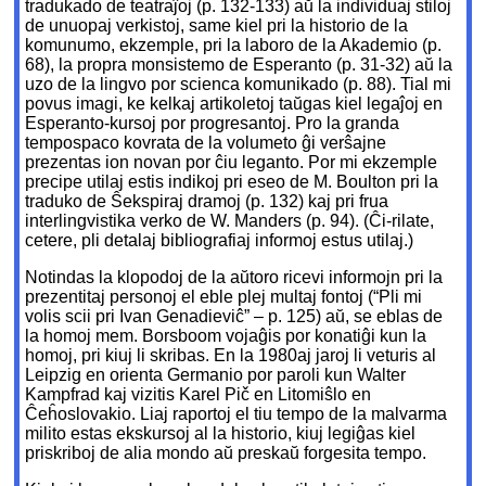
tradukado de teatraĵoj (p. 132-133) aŭ la individuaj stiloj
de unuopaj verkistoj, same kiel pri la historio de la
komunumo, ekzemple, pri la laboro de la Akademio (p.
68), la propra monsistemo de Esperanto (p. 31-32) aŭ la
uzo de la lingvo por scienca komunikado (p. 88). Tial mi
povus imagi, ke kelkaj artikoletoj taŭgas kiel legaĵoj en
Esperanto-kursoj por progresantoj. Pro la granda
tempospaco kovrata de la volumeto ĝi verŝajne
prezentas ion novan por ĉiu leganto. Por mi ekzemple
precipe utilaj estis indikoj pri eseo de M. Boulton pri la
traduko de Ŝekspiraj dramoj (p. 132) kaj pri frua
interlingvistika verko de W. Manders (p. 94). (Ĉi-rilate,
cetere, pli detalaj bibliografiaj informoj estus utilaj.)
Notindas la klopodoj de la aŭtoro ricevi informojn pri la
prezentitaj personoj el eble plej multaj fontoj (“Pli mi
volis scii pri Ivan Genadieviĉ” – p. 125) aŭ, se eblas de
la homoj mem. Borsboom vojaĝis por konatiĝi kun la
homoj, pri kiuj li skribas. En la 1980aj jaroj li veturis al
Leipzig en orienta Germanio por paroli kun Walter
Kampfrad kaj vizitis Karel Pič en Litomiŝlo en
Ĉeĥoslovakio. Liaj raportoj el tiu tempo de la malvarma
milito estas ekskursoj al la historio, kiuj legiĝas kiel
priskriboj de alia mondo aŭ preskaŭ forgesita tempo.