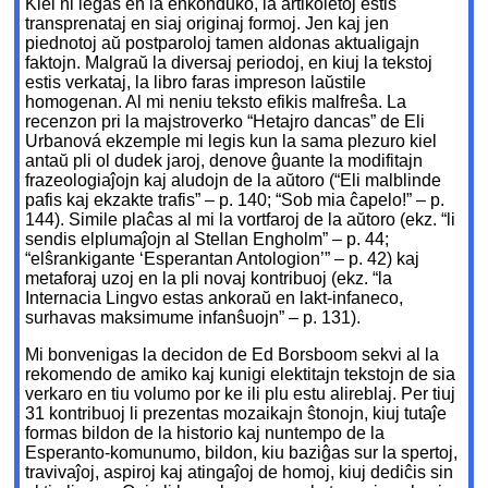
Kiel ni legas en la enkonduko, la artikoletoj estis
transprenataj en siaj originaj formoj. Jen kaj jen
piednotoj aŭ postparoloj tamen aldonas aktualigajn
faktojn. Malgraŭ la diversaj periodoj, en kiuj la tekstoj
estis verkataj, la libro faras impreson laŭstile
homogenan. Al mi neniu teksto efikis malfreŝa. La
recenzon pri la majstroverko “Hetajro dancas” de Eli
Urbanová ekzemple mi legis kun la sama plezuro kiel
antaŭ pli ol dudek jaroj, denove ĝuante la modifitajn
frazeologiaĵojn kaj aludojn de la aŭtoro (“Eli malblinde
pafis kaj ekzakte trafis” – p. 140; “Sob mia ĉapelo!” – p.
144). Simile plaĉas al mi la vortfaroj de la aŭtoro (ekz. “li
sendis elplumaĵojn al Stellan Engholm” – p. 44;
“elŝrankigante ‘Esperantan Antologion’” – p. 42) kaj
metaforaj uzoj en la pli novaj kontribuoj (ekz. “la
Internacia Lingvo estas ankoraŭ en lakt-infaneco,
surhavas maksimume infanŝuojn” – p. 131).
Mi bonvenigas la decidon de Ed Borsboom sekvi al la
rekomendo de amiko kaj kunigi elektitajn tekstojn de sia
verkaro en tiu volumo por ke ili plu estu alireblaj. Per tiuj
31 kontribuoj li prezentas mozaikajn ŝtonojn, kiuj tutaĵe
formas bildon de la historio kaj nuntempo de la
Esperanto-komunumo, bildon, kiu baziĝas sur la spertoj,
travivaĵoj, aspiroj kaj atingaĵoj de homoj, kiuj dediĉis sin