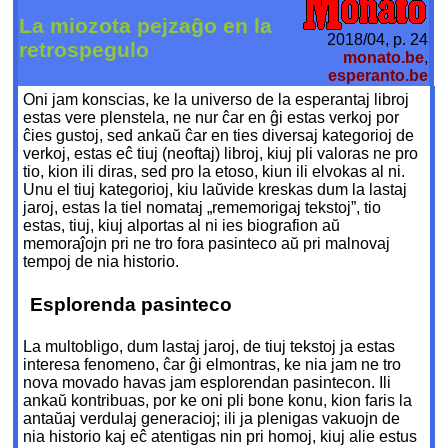
La miozota pejzaĝo en la
2018/04, p. 24
retrospegulo
monato.be
,
esperanto.be
Oni jam konscias, ke la universo de la esperantaj libroj
estas vere plenstela, ne nur ĉar en ĝi estas verkoj por
ĉies gustoj, sed ankaŭ ĉar en ties diversaj kategorioj de
verkoj, estas eĉ tiuj (neoftaj) libroj, kiuj pli valoras ne pro
tio, kion ili diras, sed pro la etoso, kiun ili elvokas al ni.
Unu el tiuj kategorioj, kiu laŭvide kreskas dum la lastaj
jaroj, estas la tiel nomataj „rememorigaj tekstoj”, tio
estas, tiuj, kiuj alportas al ni ies biografion aŭ
memoraĵojn pri ne tro fora pasinteco aŭ pri malnovaj
tempoj de nia historio.
Esplorenda pasinteco
La multobligo, dum lastaj jaroj, de tiuj tekstoj ja estas
interesa fenomeno, ĉar ĝi elmontras, ke nia jam ne tro
nova movado havas jam esplorendan pasintecon. Ili
ankaŭ kontribuas, por ke oni pli bone konu, kion faris la
antaŭaj verdulaj generacioj; ili ja plenigas vakuojn de
nia historio kaj eĉ atentigas nin pri homoj, kiuj alie estus