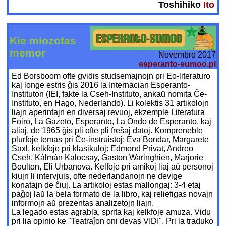
Toshihiko
Ito
Kie miozotas
memor
Novembro 2017
esperanto-sumoo.pl
Ed Borsboom ofte gvidis studsemajnojn pri Eo-literaturo
kaj longe estris ĝis 2016 la Internacian Esperanto-
Instituton (IEI, fakte la Cseh-Instituto, ankaŭ nomita Ĉe-
Instituto, en Hago, Nederlando). Li kolektis 31 artikolojn
liajn aperintajn en diversaj revuoj, ekzemple Literatura
Foiro, La Gazeto, Esperanto, La Ondo de Esperanto, kaj
aliaj, de 1965 ĝis pli ofte pli freŝaj datoj. Kompreneble
plurfoje temas pri Ĉe-instruistoj: Eva Bondar, Margarete
Saxl, kelkfoje pri klasikuloj: Edmond Privat, Andreo
Cseh, Kálmán Kalocsay, Gaston Waringhien, Marjorie
Boulton, Eli Urbanova. Kelfoje pri amikoj liaj aŭ personoj
kiujn li intervjuis, ofte nederlandanojn ne devige
konatajn de ĉiuj. La artikoloj estas mallongaj: 3-4 etaj
paĝoj laŭ la bela formato de la libro, kaj reliefigas novajn
informojn aŭ prezentas analizetojn liajn.
La legado estas agrabla, sprita kaj kelkfoje amuza. Vidu
pri lia opinio ke "Teatraĵon oni devas VIDI". Pri la traduko