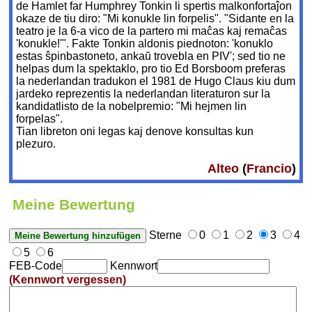
de Hamlet far Humphrey Tonkin li spertis malkonfortaĵon
okaze de tiu diro: "Mi konukle lin forpelis". "Sidante en la
teatro je la 6-a vico de la partero mi maĉas kaj remaĉas
'konukle!'". Fakte Tonkin aldonis piednoton: 'konuklo
estas ŝpinbastoneto, ankaŭ trovebla en PIV'; sed tio ne
helpas dum la spektaklo, pro tio Ed Borsboom preferas
la nederlandan tradukon el 1981 de Hugo Claus kiu dum
jardeko reprezentis la nederlandan literaturon sur la
kandidatlisto de la nobelpremio: "Mi hejmen lin
forpelas".
Tian libreton oni legas kaj denove konsultas kun
plezuro.
Alteo
(
Francio
)
Meine Bewertung
Sterne
0
1
2
3
4
5
6
FEB-Code
Kennwort
(Kennwort vergessen)