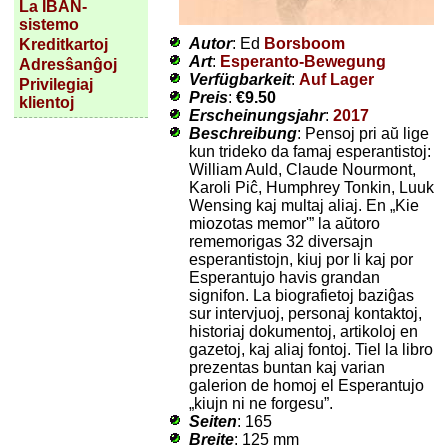
La IBAN-
sistemo
Autor
: Ed
Borsboom
Kreditkartoj
Art
:
Esperanto-Bewegung
Adresŝanĝoj
Verfügbarkeit
:
Auf Lager
Privilegiaj
Preis
:
€9.50
klientoj
Erscheinungsjahr
:
2017
Beschreibung
: Pensoj pri aŭ lige
kun trideko da famaj esperantistoj:
William Auld, Claude Nourmont,
Karoli Piĉ, Humphrey Tonkin, Luuk
Wensing kaj multaj aliaj. En „Kie
miozotas memor'” la aŭtoro
rememorigas 32 diversajn
esperantistojn, kiuj por li kaj por
Esperantujo havis grandan
signifon. La biografietoj baziĝas
sur intervjuoj, personaj kontaktoj,
historiaj dokumentoj, artikoloj en
gazetoj, kaj aliaj fontoj. Tiel la libro
prezentas buntan kaj varian
galerion de homoj el Esperantujo
„kiujn ni ne forgesu”.
Seiten
: 165
Breite
: 125 mm