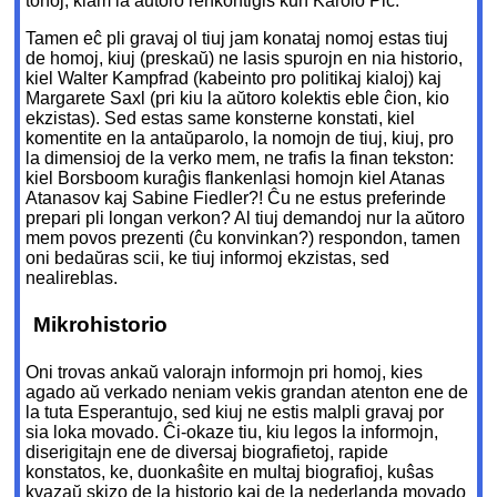
tonoj, kiam la aŭtoro renkontiĝis kun Karolo Piĉ.
Tamen eĉ pli gravaj ol tiuj jam konataj nomoj estas tiuj
de homoj, kiuj (preskaŭ) ne lasis spurojn en nia historio,
kiel Walter Kampfrad (kabeinto pro politikaj kialoj) kaj
Margarete Saxl (pri kiu la aŭtoro kolektis eble ĉion, kio
ekzistas). Sed estas same konsterne konstati, kiel
komentite en la antaŭparolo, la nomojn de tiuj, kiuj, pro
la dimensioj de la verko mem, ne trafis la finan tekston:
kiel Borsboom kuraĝis flankenlasi homojn kiel Atanas
Atanasov kaj Sabine Fiedler?! Ĉu ne estus preferinde
prepari pli longan verkon? Al tiuj demandoj nur la aŭtoro
mem povos prezenti (ĉu konvinkan?) respondon, tamen
oni bedaŭras scii, ke tiuj informoj ekzistas, sed
nealireblas.
Mikrohistorio
Oni trovas ankaŭ valorajn informojn pri homoj, kies
agado aŭ verkado neniam vekis grandan atenton ene de
la tuta Esperantujo, sed kiuj ne estis malpli gravaj por
sia loka movado. Ĉi-okaze tiu, kiu legos la informojn,
diserigitajn ene de diversaj biografietoj, rapide
konstatos, ke, duonkaŝite en multaj biografioj, kuŝas
kvazaŭ skizo de la historio kaj de la nederlanda movado