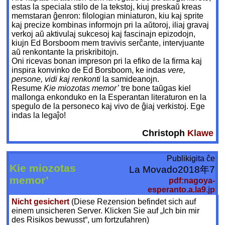
estas la spe­ciala stilo de la tekstoj, kiuj preskaŭ kreas
memstaran ĝenron: filologian mi­niaturon, kiu kaj sprite
kaj precize kom­binas informojn pri la aŭtoroj, iliaj gravaj
verkoj aŭ aktivulaj sukcesoj kaj fascinajn epizodojn,
kiujn Ed Borsboom mem travivis serĉante, intervjuante
aŭ renkontante la priskribitojn.
Oni ricevas bonan impreson pri la efiko de la firma kaj
inspira konvinko de Ed Borsboom, ke indas
vere,
persone, vidi kaj renkonti
la samideanojn.
Resume
Kie miozotas memor’
tre bo­ne taŭgas kiel
mallonga enkonduko en la Esperantan literaturon en la
spe­gulo de la personeco kaj vivo de ĝiaj verkistoj. Ege
indas la legaĵo!
Christoph
Klawe
Publikigita ĉe
Kie miozotas
La Movado2018年7
memor’
pdf:nagoya-
esperanto.a.la9.jp
Nicht gesichert
(Diese Rezension befindet sich auf
einem unsicheren Server. Klicken Sie auf „Ich bin mir
des Risikos bewusst“, um fortzufahren)