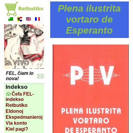
Plena ilustrita
vortaro de
Esperanto
FEL, ĉiam io
nova!
Indekso
Ĉefa FEL-
indekso
Retbutiko
Eldonoj
Ekspedmanieroj
Via konto
Kiel pagi?