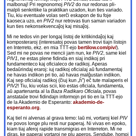
malbonaj! Pri regnonomoj
PIV2
do nur redonas pli-
malpli senkritike la praktikan uzadon, kun ties variado.
Tiu, kiu eventuale volas serĉi eskapon de tiu foje
kaoseca uzo, en
PIV2
nur retrovas tiun saman variadon
kun ties nekonsekvencaĵoj kaj misaĵoj.
Mi ne tedos vin per longaj listoj de kritikindaĵoj kaj
komposteraroj (interesatoj povas tamen trovi tiajn listojn
en Interreto, ekz. en mia TTT-ejo
bertilow.com
/piv/
).
Sed mi ne povas ne mencii jam nun, ke
PIV2
, same kiel
PIV1
, ne estas plene fidinda en siaj indikoj pri
fundamenteco kaj oficialeco de radikoj. Aperas
bedaŭrindaj eraroj: iuj radikoj oficialaj aŭ fundamentaj
ne havas indikon pri tio, aŭ havas malĝustan indikon.
Kaj sep oficialaj radikoj (ĉiuj kun „ĥ”) eĉ tute malaperis el
PIV2
! Tiu, kiu volas scii, kio estas oficiala, fundamenta,
aŭ apartenanta al la
Baza Radikaro Oficiala
, povas
anstataŭe trovi fidindajn informojn pri tio en la TTT-ejo
de la Akademio de Esperanto:
akademio-de-
esperanto.org
.
Kaj tiel ni alvenas al grava temo: laŭ mi, vortaroj kiel
PIV
ne povos longe plu resti nur paperaj. Ni vivas en epoko,
kiam tiaj aferoj rapide transmigras en Interreton. Mi ne
diras, ke paperaj vortaroj ne plu aperos. Sendube, homoj