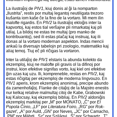
La ilustraĵoj de
PIV1
, kiuj donis al ĝi la nomparton
„Ilustrita”, restis por multaj legantoj neutiligata trezoro
kuŝanta iom kaŝe ĉe la fino de la vortaro. Mi mem ilin
malofte rigardis. En
PIV2
la ilustraĵoj ekloĝis inter la
kapvortoj, kaj estos tial verŝajne pli rimarkataj kaj pli
utilaj. La bildoj ne estas tre multaj (pro manko de
kontribuantoj), sed ili estas plaĉaj kaj instruaj, kaj ili
donas al la vortaro modernan aspekton. Indas mencii
ankaŭ la diversajn tabelojn pri zoologio, matematiko kaj
aliaj temoj. Tiuj eĉ pli riĉigas la vortaron.
Inter la utilaĵoj de
PIV1
elstaris la abunda kolekto da
ekzemploj, kiuj ne malofte pli gravis ol la difinoj por
instrui, kion efektive signifas vorto, kaj kiel oni efektive
ĝin uzas kaj uzu. Ili, kompreneble, restas en
PIV2
, kaj
estas riĉigitaj per ekzemploj de moderna lingvouzo. En
PIV1
aperis, krom ekzemploj anonimaj, precipe abundo
da zamenhofaĵoj. Flanke de citaĵoj de la Majstro enestis
nur kelkaj relative malmultaj citoj de Kabe, Grabowski
kaj Kalocsay, kaj ekzemploj bibliaj. En
PIV2
aldoniĝis
ekzemploj markitaj per „M” por M
ONATO
, „Ĉ” por
El
Popola Ĉinio
, „LF” por
Literatura Foiro
, „RG” por
Rok-
gazet'
, „A” por Auld, „GN” por Neves, „JC” por Camacho,
„PM” por Mährti, „Sz” por Szilágyi, „Ŝ” por Schwartz, „T”