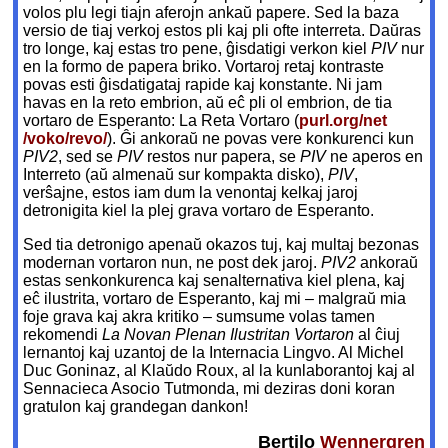
volos plu legi tiajn aferojn ankaŭ papere. Sed la baza
versio de tiaj verkoj estos pli kaj pli ofte interreta. Daŭras
tro longe, kaj estas tro pene, ĝisdatigi verkon kiel
PIV
nur
en la formo de papera briko. Vortaroj retaj kontraste
povas esti ĝisdatigataj rapide kaj konstante. Ni jam
havas en la reto embrion, aŭ eĉ pli ol embrion, de tia
vortaro de Esperanto: La Reta Vortaro (
purl.org
/net
/voko
/revo/
). Ĝi ankoraŭ ne povas vere konkurenci kun
PIV2
, sed se
PIV
restos nur papera, se
PIV
ne aperos en
Interreto (aŭ almenaŭ sur kompakta disko),
PIV
,
verŝajne, estos iam dum la venontaj kelkaj jaroj
detronigita kiel la plej grava vortaro de Esperanto.
Sed tia detronigo apenaŭ okazos tuj, kaj multaj bezonas
modernan vortaron nun, ne post dek jaroj.
PIV2
ankoraŭ
estas senkonkurenca kaj senalternativa kiel plena, kaj
eĉ ilustrita, vortaro de Esperanto, kaj mi – malgraŭ mia
foje grava kaj akra kritiko – sumsume volas tamen
rekomendi
La Novan Plenan Ilustritan Vortaron
al ĉiuj
lernantoj kaj uzantoj de la Internacia Lingvo. Al Michel
Duc Goninaz, al Klaŭdo Roux, al la kunlaborantoj kaj al
Sennacieca Asocio Tutmonda, mi deziras doni koran
gratulon kaj grandegan dankon!
Bertilo
Wennergren