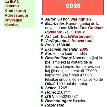
La IBAN-
sistemo
Kreditkartoj
Adresŝanĝoj
Autor
: Gaston
Waringhien
Privilegiaj
Mitarbeiter
: Kunordigantoj de la
klientoj
nova eldono: Michel Duc
Goninaz
(
gvidanto
) kaj K.
Roux
Art
:
Lehrbuch/Wörterbuch
Verfügbarkeit
:
Ausverkauft
Preis
:
±
€60.00
Erscheinungsjahr
:
2005
Form
: libro kudre bindita
Beschreibung
: Normdona (kaj la
plej ampleksa) vortaro de la
Internacia Lingvo, funde reviziita
kaj ĝisdatigita; preskaŭ 17 000
kapvortoj (kaj ĉirkaŭ 47 000
leksikaj unuoj). Kolektiva verko de
ĉirkaŭ 150 kunlaborantoj.
Seiten
: 1265
Höhe
: 250 mm
ISBN
: 2950243282
Bemerkungen
: Ilustrita
Rezension
: