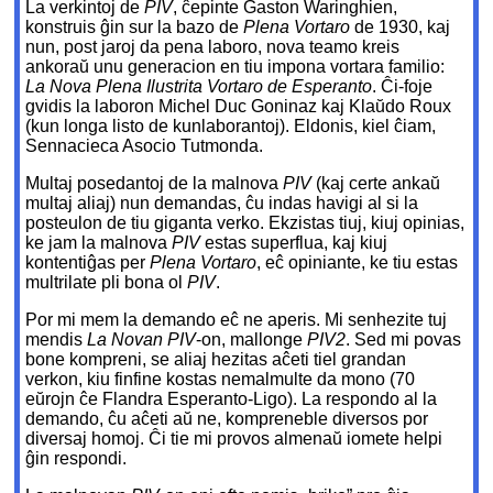
La verkintoj de
PIV
, ĉepinte Gaston Waringhien,
konstruis ĝin sur la bazo de
Plena Vortaro
de 1930, kaj
nun, post jaroj da pena laboro, nova teamo kreis
ankoraŭ unu generacion en tiu impona vortara familio:
La Nova Plena Ilustrita Vortaro de Esperanto
. Ĉi-foje
gvidis la laboron Michel Duc Goninaz kaj Klaŭdo Roux
(kun longa listo de kunlaborantoj). Eldonis, kiel ĉiam,
Sennacieca Asocio Tutmonda.
Multaj posedantoj de la malnova
PIV
(kaj certe ankaŭ
multaj aliaj) nun demandas, ĉu indas havigi al si la
posteulon de tiu giganta verko. Ekzistas tiuj, kiuj opinias,
ke jam la malnova
PIV
estas superflua, kaj kiuj
kontentiĝas per
Plena Vortaro
, eĉ opiniante, ke tiu estas
multrilate pli bona ol
PIV
.
Por mi mem la demando eĉ ne aperis. Mi senhezite tuj
mendis
La Novan PIV
-on, mallonge
PIV2
. Sed mi povas
bone kompreni, se aliaj hezitas aĉeti tiel grandan
verkon, kiu finfine kostas nemalmulte da mono (70
eŭrojn ĉe Flandra Esperanto-Ligo). La respondo al la
demando, ĉu aĉeti aŭ ne, kompreneble diversos por
diversaj homoj. Ĉi tie mi provos almenaŭ iomete helpi
ĝin respondi.