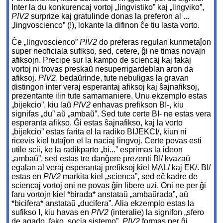
Inter la du konkurencaj vortoj „lingvistiko” kaj „lingviko”,
PIV2
surprize kaj gratulinde donas la preferon al ...
„lingvoscienco” (!), lokante la difinon ĉe tiu lasta vorto.
Ĉe „lingvoscienco”
PIV2
do preferas regulan kunmetaĵon
super neoficiala sufikso, sed, cetere, ĝi ne timas novajn
afiksojn. Precipe sur la kampo de sciencaj kaj fakaj
vortoj ni trovas preskaŭ nesuperrigardeblan aron da
afiksoj.
PIV2
, bedaŭrinde, tute nebuligas la gravan
distingon inter veraj esperantaj afiksoj kaj ŝajnafiksoj,
prezentante ilin tute samamaniere. Unu ekzemplo estas
„bijekcio”, kiu laŭ
PIV2
enhavas prefikson BI-, kiu
signifas „du” aŭ „ambaŭ”. Sed tute certe BI- ne estas vera
esperanta afikso. Ĝi estas ŝajnafikso, kaj la vorto
„bijekcio” estas farita el la radiko BIJEKCI/, kiun ni
ricevis kiel tutaĵon el la naciaj lingvoj. Certe povas esti
utile scii, ke la radikparto „bi...” esprimas la ideon
„ambaŭ”, sed estas tre danĝere prezenti BI/ kvazaŭ
egalan al veraj esperantaj prefiksoj kiel MAL/ kaj EK/. BI/
estas en
PIV2
markita kiel „scienca”, sed eĉ kadre de
sciencaj vortoj oni ne povas ĝin libere uzi. Oni ne per ĝi
faru vortojn kiel *birada* anstataŭ „ambaŭrada”, aŭ
*bicifera* anstataŭ „ducifera”. Alia ekzemplo estas la
sufikso I, kiu havas en
PIV2
(interalie) la signifon „sfero
de agado, fako, socia sistemo”.
PIV2
formas per ĝi