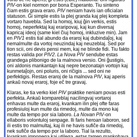
PIV
-on kiel normon por bona Esperanto. Tiu sinteno
ĉiam estis grava eraro.
PIV
neniam havis ian oficialan
statuson. Ĝi simple estis la plej granda kaj plej kompleta
vortaro havebla. Sed la homoj, kiuj ĝin verkis, estis
homoj, neperfektaj kaj eraripovaj, kaj kun diversaj
kapricaj ideoj (same kiel ĉiuj homoj, inkluzive min). Jam
en
PIV1
estis tial abundo da eraroj kaj dubindaĵoj, kaj
nemalmulte da vortoj neuzindaj kaj neuzeblaj. Sed por
tion scii, oni devis pensi mem, kaj ne blinde fidi. Tiu fakto
restas valida por
PIV2
.
La Nova PIV
sendube estas
grandega plibonigo de la malnova versio. Oni ĝustigis,
oni aldonis mankantajn kaj nepre bezonatajn vortojn kaj
kunmetaĵojn, oni poluris, oni riĉigis ... sed oni ne
perfektigis. Restas eraroj de la malnova
PIV
, kaj aperis
ankaŭ novaj eraroj, foje eĉ tre gravaj.
Klaras, ke tia verko kiel
PIV
praktike neniam povas esti
perfekta. Ankaŭ kompareblaj nacilingvaj vortaroj
enhavas multe da eraroj, kvankam ilin plej ofte faras
profesiuloj kun multe da rimedoj, multe da mono kaj
multe da tempo por sia laboro.
La Novan PIV
-on
ellaboris volontuloj senpage. Ili faris heroan laboron, sed
ili estis tro malmultaj, kaj ili ne havis sufiĉe da rimedoj,
nek sufiĉe da tempo por la laboro. Tial la rezulto,
kvankam imponega kaj utilega, estas tamen mankohava.