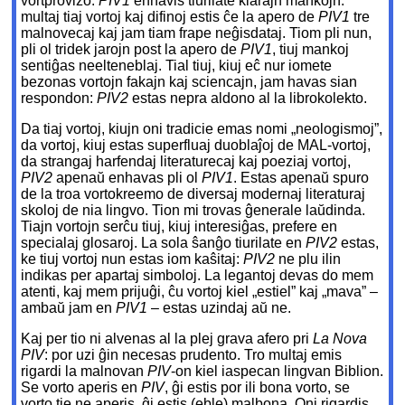
vortprovizo.
PIV1
enhavis tiurilate klarajn mankojn:
multaj tiaj vortoj kaj difinoj estis ĉe la apero de
PIV1
tre
malnovecaj kaj jam tiam frape neĝisdataj. Tiom pli nun,
pli ol tridek jarojn post la apero de
PIV1
, tiuj mankoj
sentiĝas neelteneblaj. Tial tiuj, kiuj eĉ nur iomete
bezonas vortojn fakajn kaj sciencajn, jam havas sian
respondon:
PIV2
estas nepra aldono al la librokolekto.
Da tiaj vortoj, kiujn oni tradicie emas nomi „neologismoj”,
da vortoj, kiuj estas superfluaj duoblaĵoj de MAL-vortoj,
da strangaj harfendaj literaturecaj kaj poeziaj vortoj,
PIV2
apenaŭ enhavas pli ol
PIV1
. Estas apenaŭ spuro
de la troa vortokreemo de diversaj modernaj literaturaj
skoloj de nia lingvo. Tion mi trovas ĝenerale laŭdinda.
Tiajn vortojn serĉu tiuj, kiuj interesiĝas, prefere en
specialaj glosaroj. La sola ŝanĝo tiurilate en
PIV2
estas,
ke tiuj vortoj nun estas iom kaŝitaj:
PIV2
ne plu ilin
indikas per apartaj simboloj. La legantoj devas do mem
atenti, kaj mem prijuĝi, ĉu vortoj kiel „estiel” kaj „mava” –
ambaŭ jam en
PIV1
– estas uzindaj aŭ ne.
Kaj per tio ni alvenas al la plej grava afero pri
La Nova
PIV
: por uzi ĝin necesas prudento. Tro multaj emis
rigardi la malnovan
PIV
-on kiel iaspecan lingvan Biblion.
Se vorto aperis en
PIV
, ĝi estis por ili bona vorto, se
vorto tie ne aperis, ĝi estis (eble) malbona. Oni rigardis