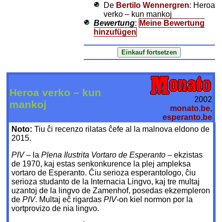
De
Bertilo Wennergren
: Heroa
verko – kun mankoj
Bewertung
:
Meine Bewertung
hinzufügen
Heroa verko – kun
2002
mankoj
monato.be
,
esperanto.be
Noto:
Tiu ĉi recenzo rilatas ĉefe al la malnova eldono de
2015.
PIV
– la
Plena Ilustrita Vortaro de Esperanto
– ekzistas
de 1970, kaj estas senkonkurence la plej ampleksa
vortaro de Esperanto. Ĉiu serioza esperantologo, ĉiu
serioza studanto de la Internacia Lingvo, kaj tre multaj
uzantoj de la lingvo de Zamenhof, posedas ekzempleron
de
PIV
. Multaj eĉ rigardas
PIV
-on kiel normon por la
vortprovizo de nia lingvo.