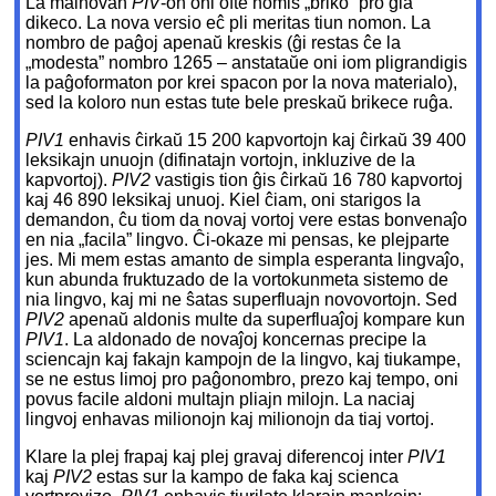
La malnovan
PIV
-on oni ofte nomis „briko” pro ĝia
dikeco. La nova versio eĉ pli meritas tiun nomon. La
nombro de paĝoj apenaŭ kreskis (ĝi restas ĉe la
„modesta” nombro 1265 – anstataŭe oni iom pligrandigis
la paĝoformaton por krei spacon por la nova materialo),
sed la koloro nun estas tute bele preskaŭ brikece ruĝa.
PIV1
enhavis ĉirkaŭ 15 200 kapvortojn kaj ĉirkaŭ 39 400
leksikajn unuojn (difinatajn vortojn, inkluzive de la
kapvortoj).
PIV2
vastigis tion ĝis ĉirkaŭ 16 780 kapvortoj
kaj 46 890 leksikaj unuoj. Kiel ĉiam, oni starigos la
demandon, ĉu tiom da novaj vortoj vere estas bonvenaĵo
en nia „facila” lingvo. Ĉi-okaze mi pensas, ke plejparte
jes. Mi mem estas amanto de simpla esperanta lingvaĵo,
kun abunda fruktuzado de la vortokunmeta sistemo de
nia lingvo, kaj mi ne ŝatas superfluajn novovortojn. Sed
PIV2
apenaŭ aldonis multe da superfluaĵoj kompare kun
PIV1
. La aldonado de novaĵoj koncernas precipe la
sciencajn kaj fakajn kampojn de la lingvo, kaj tiukampe,
se ne estus limoj pro paĝonombro, prezo kaj tempo, oni
povus facile aldoni multajn pliajn milojn. La naciaj
lingvoj enhavas milionojn kaj milionojn da tiaj vortoj.
Klare la plej frapaj kaj plej gravaj diferencoj inter
PIV1
kaj
PIV2
estas sur la kampo de faka kaj scienca