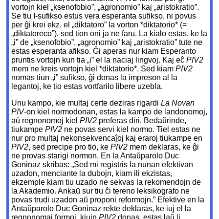
vortojn kiel „ksenofobio”, „agronomio” kaj „aristokratio”.
Se tiu I-sufikso estus vera esperanta sufikso, ni povus
per ĝi krei ekz. el „diktatoro” la vorton *diktatorio* (=
„diktatoreco”), sed tion oni ja ne faru. La kialo estas, ke la
„i” de „ksenofobio”, „agronomio” kaj „aristokratio” tute ne
estas esperanta afikso. Ĝi aperas nur kiam Esperanto
pruntis vortojn kun tia „i” el la naciaj lingvoj. Kaj eĉ
PIV2
mem ne kreis vortojn kiel *diktatorio*. Sed kiam
PIV2
nomas tiun „i” sufikso, ĝi donas la impreson al la
legantoj, ke tio estas vortfarilo libere uzebla.
Unu kampo, kie multaj certe deziras rigardi
La Novan
PIV
-on kiel normodonan, estas la kampo de landonomoj,
aŭ regnonomoj kiel
PIV2
preferas diri. Bedaŭrinde,
tiukampe
PIV2
ne povas servi kiel normo. Tiel estas ne
nur pro multaj nekonsekvencaĵoj kaj eraroj tiukampe en
PIV2
, sed precipe pro tio, ke
PIV2
mem deklaras, ke ĝi
ne provas starigi normon. En la Antaŭparolo Duc
Goninaz skribas: „Sed mi registris la nunan efektivan
uzadon, menciante la dubojn, kiam ili ekzistas,
ekzemple kiam tiu uzado ne sekvas la rekomendojn de
la Akademio. Ankaŭ sur tiu ĉi tereno leksikografo ne
povas trudi uzadon aŭ proponi reformojn.” Efektive en la
Antaŭparolo Duc Goninaz rekte deklaras, ke iuj el la
regnonomaj formoj, kiujn
PIV2
donas, estas laŭ li