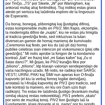
por Tinĉjo, „TS” por Steele, „W” por Waringhien, kaj
ankoraŭ multaj aliaj fontindikoj. Tiuj indikoj estas grava
atesto pri serioza kaj laŭdinda esploro de la lingvouzo
de Esperanto.
Da bonaj, bonegaj, plibonigitaj kaj ĝustigitaj difinoj,
estas kompreneble multo en
PIV2
. Min frapis, ekzemple,
la modernigita difino de „nupto”, kiu ne estas plu limigita
al tradicia geedziĝa festo, sed inkluzivas la tutan
diversecan gamon de homaj manieroj de kunvivado:
„Ceremonio kaj festo, per kiu du (aŭ pli da) homoj
publike celebras sian intencon pri vivkomuneco (plej ofte
geedziĝo).” Mi notis aprobe la forigon de la kondamno
kontraŭ „ŝati” en frazoj kiel „mi ŝatas kafon” kaj „ĉu vi
ŝatas danci?”. Mi ĝojas, ke
PIV2
kuraĝis fiksi por
„biliono”, „triliono”, ktp klarajn valorojn sendependajn de
varia nacilingva uzado. Mi notis, ke radikoj kiel ŜARĜ/,
VEST/, URIN/, PAK/ kaj ŜIM/ nun aperas kun O-finaĵa
kapvorto (el kiu la verbaj formoj logike deriviĝas),
anstataŭ la I-finaĵaj kapvortoj de
PIV1
(pro tradicio, sed
tute kontraŭ la maniero, en kiu oni ĉiam uzis tiujn
radikojn). Tio estas tre laŭdinda ĝustigo (kvankam multaj
similaj okazoj restas nekorektitaj).
PIV1
preferis „skalo”
por serio de muzikaj tonoj.
PIV2
tion ĝustigis laŭ la
Fundamento, klare donante al ni „gamo” por tiu signifo.