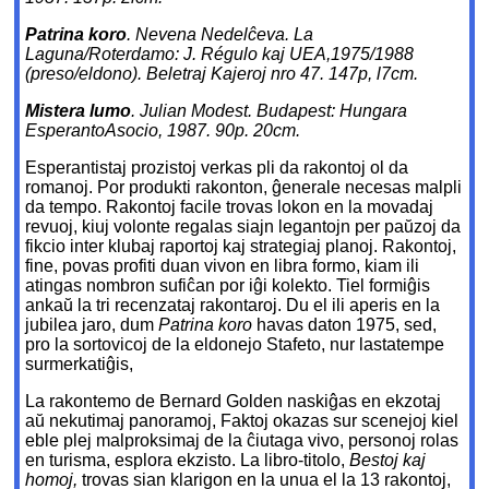
Patrina koro
. Nevena Nedelĉeva. La
Laguna/Roterdamo: J. Régulo kaj UEA,1975/1988
(preso/eldono). Beletraj Kajeroj nro 47. 147p, l7cm.
Mistera lumo
. Julian Modest. Budapest: Hungara
EsperantoAsocio, 1987. 90p. 20cm.
Esperantistaj prozistoj verkas pli da rakontoj ol da
romanoj. Por produkti rakonton, ĝenerale necesas malpli
da tempo. Rakontoj facile trovas lokon en la movadaj
revuoj, kiuj volonte regalas siajn legantojn per paŭzoj da
fikcio inter klubaj raportoj kaj strategiaj planoj. Rakontoj,
fine, povas profiti duan vivon en libra formo, kiam ili
atingas nombron sufiĉan por iĝi kolekto. Tiel formiĝis
ankaŭ la tri recenzataj rakontaroj. Du el ili aperis en la
jubilea jaro, dum
Patrina koro
havas daton 1975, sed,
pro la sortovicoj de la eldonejo Stafeto, nur lastatempe
surmerkatiĝis,
La rakontemo de Bernard Golden naskiĝas en ekzotaj
aŭ nekutimaj panoramoj, Faktoj okazas sur scenejoj kiel
eble plej malproksimaj de la ĉiutaga vivo, personoj rolas
en turisma, esplora ekzisto. La libro-titolo,
Bestoj kaj
homoj,
trovas sian klarigon en la unua el la 13 rakontoj,