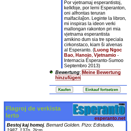
Por vjetnamaj esperantistoj,
kelkfoje, por lerni Esperanton,
oni alfrontas teruran
malfacilaĵon. Leginte la libron,
mi inspiras la ideon verki
mallongan rakonton pri mia
vjetnama esperantista
amikino dum sia tre speciala
cirkonstaco, kiam ŝi alvenas
al Esperanto. (
Luong Ngoc
Bao, Hanojo, Vjetnamio
-
Internacia Esperanto-Sumoo
Septembro 2013)
Bewertung
:
Meine Bewertung
hinzufügen
Flagroj de verkista
lerto
esperanto.net
Bestoj kaj homoj
. Bernard Golden. Pizo: Edistudio,
1987. 137p. 2lcm.