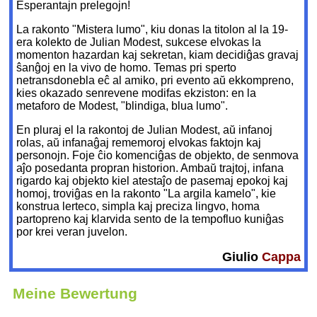
Esperantajn prelegojn!
La rakonto "Mistera lumo", kiu donas la titolon al la 19-
era kolekto de Julian Modest, sukcese elvokas la
momenton hazardan kaj sekretan, kiam decidiĝas gravaj
ŝanĝoj en la vivo de homo. Temas pri sperto
netransdonebla eĉ al amiko, pri evento aŭ ekkompreno,
kies okazado senrevene modifas ekziston: en la
metaforo de Modest, "blindiga, blua lumo".
En pluraj el la rakontoj de Julian Modest, aŭ infanoj
rolas, aŭ infanaĝaj rememoroj elvokas faktojn kaj
personojn. Foje ĉio komenciĝas de objekto, de senmova
aĵo posedanta propran historion. Ambaŭ trajtoj, infana
rigardo kaj objekto kiel atestaĵo de pasemaj epokoj kaj
homoj, troviĝas en la rakonto "La argila kamelo", kie
konstrua lerteco, simpla kaj preciza lingvo, homa
partopreno kaj klarvida sento de la tempofluo kuniĝas
por krei veran juvelon.
Giulio
Cappa
Meine Bewertung