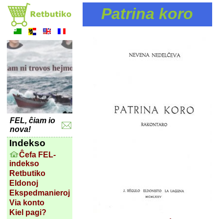
Patrina koro
FEL, ĉiam io
nova!
Indekso
Ĉefa FEL-
indekso
Retbutiko
Eldonoj
Ekspedmanieroj
Via konto
Kiel pagi?