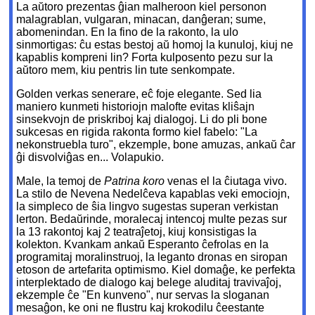
La aŭtoro prezentas ĝian malheroon kiel personon
malagrablan, vulgaran, minacan, danĝeran; sume,
abomenindan. En la fino de la rakonto, la ulo
sinmortigas: ĉu estas bestoj aŭ homoj la kunuloj, kiuj ne
kapablis kompreni lin? Forta kulposento pezu sur la
aŭtoro mem, kiu pentris lin tute senkompate.
Golden verkas senerare, eĉ foje elegante. Sed lia
maniero kunmeti historiojn malofte evitas kliŝajn
sinsekvojn de priskriboj kaj dialogoj. Li do pli bone
sukcesas en rigida rakonta formo kiel fabelo: "La
nekonstruebla turo", ekzemple, bone amuzas, ankaŭ ĉar
ĝi disvolviĝas en... Volapukio.
Male, la temoj de
Patrina koro
venas el la ĉiutaga vivo.
La stilo de Nevena Nedelĉeva kapablas veki emociojn,
la simpleco de ŝia lingvo sugestas superan verkistan
lerton. Bedaŭrinde, moralecaj intencoj multe pezas sur
la 13 rakontoj kaj 2 teatraĵetoj, kiuj konsistigas la
kolekton. Kvankam ankaŭ Esperanto ĉefrolas en la
programitaj moralinstruoj, la leganto dronas en siropan
etoson de artefarita optimismo. Kiel domaĝe, ke perfekta
interplektado de dialogo kaj belege aluditaj travivaĵoj,
ekzemple ĉe "En kunveno", nur servas la sloganan
mesaĝon, ke oni ne flustru kaj krokodilu ĉeestante