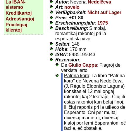
Autor
: Nevena
Nedelĉeva
La IBAN-
Art
:
novelo
sistemo
Verfügbarkeit
:
Nicht auf Lager
Kreditkartoj
Preis
:
±
€1.80
Adresŝanĝoj
Erscheinungsjahr
:
1975
Privilegiaj
Beschreibung
: Simplaj,
klientoj
romantikaj rakontoj pri la
esperantista vivo.
Seiten
: 148
Höhe
: 170 mm
ISBN
: 8485195043
Rezension
:
De
Giulio Cappa
: Flagroj de
verkista lerto
Patrina koro
: La libro "Patrina
koro" de Nevena Nedelĉeva
(J. Régulo Eldonisto Laguna)
konsitas el 12 mallongaj
rakontoj kaj 2 teatraĵoj. Ĉiuj ili
estas rakontoj kun belaj finoj.
Ili ĉiuj raportis pri la utileco de
Esperanto. Oni per multaj
diversaj manieroj, diversaj
kialoj por lerni Esperanton, eĉ
facile, eĉ obstakle.