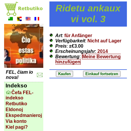
Ridetu ankaux
vi vol. 3
Art
:
für Anfänger
Verfügbarkeit
:
Nicht auf Lager
Preis
:
±
€3.00
Erscheinungsjahr
:
2014
Bewertung
:
Meine Bewertung
hinzufügen
FEL, ĉiam io
nova!
Indekso
Ĉefa FEL-
indekso
Retbutiko
Eldonoj
Ekspedmanieroj
Via konto
Kiel pagi?