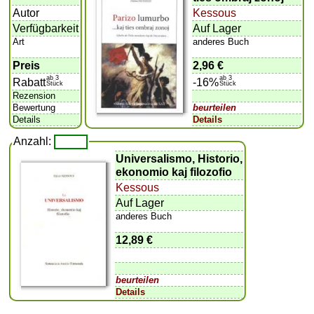
Autor
Kessous
Verfügbarkeit
Auf Lager
Art
anderes Buch
Preis
2,96 €
ab 3
ab 3
Rabatt
-16%
Stück
Stück
Rezension
Bewertung
beurteilen
Details
Details
Anzahl:
Universalismo, Historio,
ekonomio kaj filozofio
Kessous
Auf Lager
anderes Buch
12,89 €
beurteilen
Details