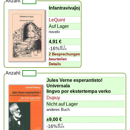
Anzahl:
Infantravivaĵoj
LeQuint
Auf Lager
novelo
4,91 €
ab 3
-16%
Stück
2 Besprechungen
beurteilen
Details
Anzahl:
Jules Verne esperantisto!
Universala
lingvo por ekstertempa verko
Dupuy
Nicht auf Lager
anderes Buch
±
9,00 €
ab 3
-16%
Stück