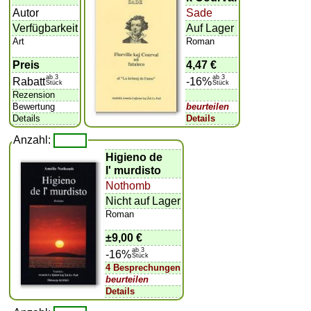
Autor
Sade
Verfügbarkeit
Auf Lager
Art
Roman
Preis
4,47 €
ab 3
ab 3
Rabatt
-16%
Stück
Stück
Rezension
Bewertung
beurteilen
Details
Details
Anzahl:
Higieno de
l' murdisto
Nothomb
Nicht auf Lager
Roman
±
9,00 €
ab 3
-16%
Stück
4 Besprechungen
beurteilen
Details