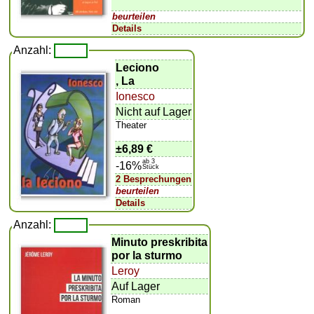
beurteilen
Details
Anzahl:
Leciono
, La
Ionesco
Nicht auf Lager
Theater
±
6,89 €
ab 3
-16%
Stück
2 Besprechungen
beurteilen
Details
Anzahl:
Minuto preskribita
por la sturmo
Leroy
Auf Lager
Roman