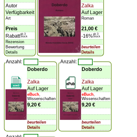
Autor
Zalka
Verfügbarkeit
Auf Lager
Art
Roman
Preis
21,00 €
ab 3
ab 3
Rabatt
-16%
Stück
Stück
Rezension
Bewertung
beurteilen
Details
Details
Anzahl:
Anzahl:
Doberdo
Doberdo
Zalka
Zalka
Auf Lager
Auf Lager
eBuch
,
eBuch
,
Wissenschaften
Wissenschaften
9,20 €
9,20 €
beurteilen
beurteilen
Details
Details
Anzahl: