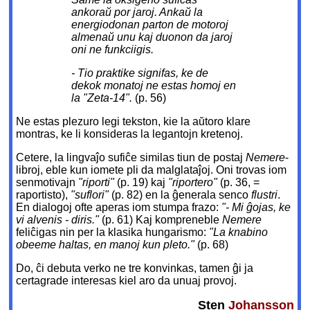
ankoraŭ por jaroj. Ankaŭ la
energiodonan parton de motoroj
almenaŭ unu kaj duonon da jaroj
oni ne funkciigis.
- Tio praktike signifas, ke de
dekok monatoj ne estas homoj en
la "Zeta-14".
(p. 56)
Ne estas plezuro legi tekston, kie la aŭtoro klare
montras, ke li konsideras la legantojn kretenoj.
Cetere, la lingvaĵo sufiĉe similas tiun de postaj
Nemere
-
libroj, eble kun iomete pli da malglataĵoj. Oni trovas iom
senmotivajn
"riporti"
(p. 19) kaj
"riportero"
(p. 36, =
raportisto),
"suflori"
(p. 82) en la ĝenerala senco
flustri
.
En dialogoj ofte aperas iom stumpa frazo:
"- Mi ĝojas, ke
vi alvenis - diris."
(p. 61) Kaj kompreneble
Nemere
feliĉigas nin per la klasika hungarismo:
"La knabino
obeeme haltas, en manoj kun pleto."
(p. 68)
Do, ĉi debuta verko ne tre konvinkas, tamen ĝi ja
certagrade interesas kiel aro da unuaj provoj.
Sten
Johansson