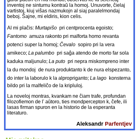
inventoj ne sinturnu kontraŭ la homoj. Unuvorte, ĉielaj
vartistoj, kiuj viŝas nazmukojn al siaj paralelmondaj
beboj. Ŝajne, mi eldiris, kion celis.
Al mi plaĉis:
Murtapiŝo
 pri centprocenta egoisto;
Fantomo
 amuza rakonto pri malforta homo revanta
potenci super la homoj;
Ĉevalo
 sopiro pri la vera
amikeco;
La palumbo
 pri saĝa atendo de morto far sola
kaduka maljunulo;
La puto
 pri nepra miskompreno inter
la du mondoj  de nura produktanto k de nura elspezanto,
do inter la laborulo k la alpropriganto;
La lago
 konsterna
bildo pri la malfeliĉo de la kripluloj.
La noveloj montras, kvankam ne ĉiam trafe, profundan
filozofiemon de l' aŭtoro, ties mondpercepton k, ĉefe, ili
lasas firman spuron en la historio de la esperanta
literaturo.
Aleksandr
Parfentjev