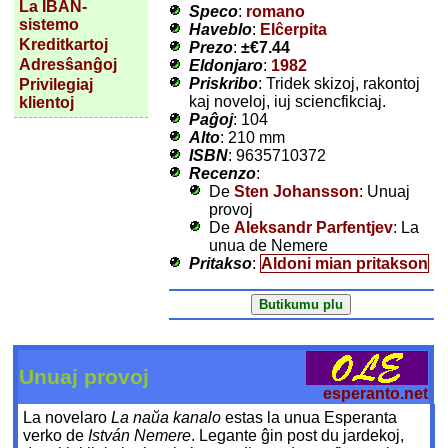
La IBAN-
Speco
:
romano
sistemo
Haveblo
:
Elĉerpita
Kreditkartoj
Prezo
:
±
€7.44
Adresŝanĝoj
Eldonjaro
:
1982
Priskribo
: Tridek skizoj, rakontoj
Privilegiaj
kaj noveloj, iuj sciencfikciaj.
klientoj
Paĝoj
: 104
Alto
: 210 mm
ISBN
: 9635710372
Recenzo
:
De
Sten Johansson
: Unuaj
provoj
De
Aleksandr Parfentjev
: La
unua de Nemere
Pritakso
:
Aldoni mian pritakson
Unuaj provoj
esperanto.net
La novelaro
La naŭa kanalo
estas la unua Esperanta
verko de
István Nemere
. Legante ĝin post du jardekoj,