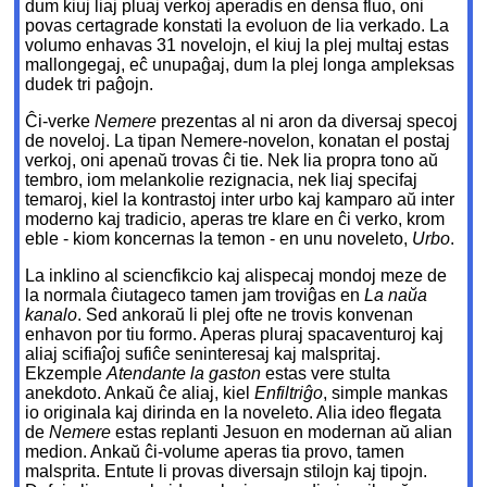
dum kiuj liaj pluaj verkoj aperadis en densa fluo, oni
povas certagrade konstati la evoluon de lia verkado. La
volumo enhavas 31 novelojn, el kiuj la plej multaj estas
mallongegaj, eĉ unupaĝaj, dum la plej longa ampleksas
dudek tri paĝojn.
Ĉi-verke
Nemere
prezentas al ni aron da diversaj specoj
de noveloj. La tipan Nemere-novelon, konatan el postaj
verkoj, oni apenaŭ trovas ĉi tie. Nek lia propra tono aŭ
tembro, iom melankolie rezignacia, nek liaj specifaj
temaroj, kiel la kontrastoj inter urbo kaj kamparo aŭ inter
moderno kaj tradicio, aperas tre klare en ĉi verko, krom
eble - kiom koncernas la temon - en unu noveleto,
Urbo
.
La inklino al sciencfikcio kaj alispecaj mondoj meze de
la normala ĉiutageco tamen jam troviĝas en
La naŭa
kanalo
. Sed ankoraŭ li plej ofte ne trovis konvenan
enhavon por tiu formo. Aperas pluraj spacaventuroj kaj
aliaj scifiaĵoj sufiĉe seninteresaj kaj malspritaj.
Ekzemple
Atendante la gaston
estas vere stulta
anekdoto. Ankaŭ ĉe aliaj, kiel
Enfiltriĝo
, simple mankas
io originala kaj dirinda en la noveleto. Alia ideo flegata
de
Nemere
estas replanti Jesuon en modernan aŭ alian
medion. Ankaŭ ĉi-volume aperas tia provo, tamen
malsprita. Entute li provas diversajn stilojn kaj tipojn.