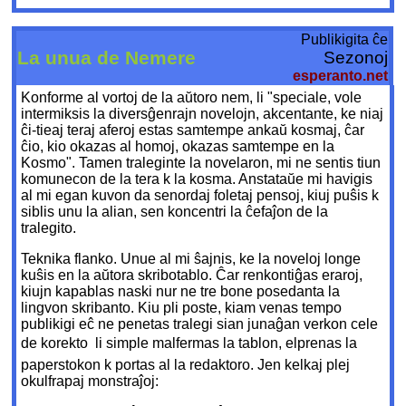
Publikigita ĉe
La unua de Nemere
Sezonoj
esperanto.net
Konforme al vortoj de la aŭtoro nem, li "speciale, vole
intermiksis la diversĝenrajn novelojn, akcentante, ke niaj
ĉi-tieaj teraj aferoj estas samtempe ankaŭ kosmaj, ĉar
ĉio, kio okazas al homoj, okazas samtempe en la
Kosmo". Tamen traleginte la novelaron, mi ne sentis tiun
komunecon de la tera k la kosma. Anstataŭe mi havigis
al mi egan kuvon da senordaj foletaj pensoj, kiuj puŝis k
siblis unu la alian, sen koncentri la ĉefaĵon de la
tralegito.
Teknika flanko. Unue al mi ŝajnis, ke la noveloj longe
kuŝis en la aŭtora skribotablo. Ĉar renkontiĝas eraroj,
kiujn kapablas naski nur ne tre bone posedanta la
lingvon skribanto. Kiu pli poste, kiam venas tempo
publikigi eĉ ne penetas tralegi sian junaĝan verkon cele
de korekto  li simple malfermas la tablon, elprenas la
paperstokon k portas al la redaktoro. Jen kelkaj plej
okulfrapaj monstraĵoj: