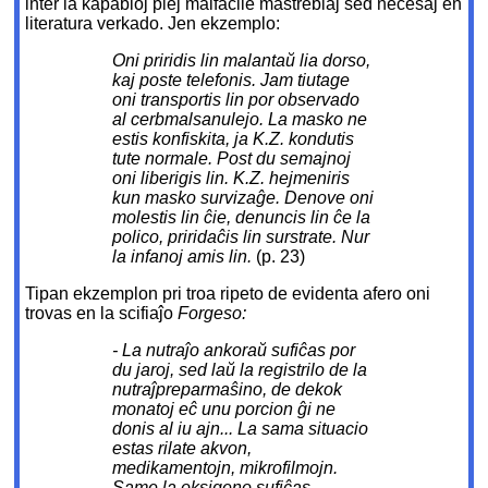
inter la kapabloj plej malfacile mastreblaj sed necesaj en
literatura verkado. Jen ekzemplo:
Oni priridis lin malantaŭ lia dorso,
kaj poste telefonis. Jam tiutage
oni transportis lin por observado
al cerbmalsanulejo. La masko ne
estis konfiskita, ja K.Z. kondutis
tute normale. Post du semajnoj
oni liberigis lin. K.Z. hejmeniris
kun masko survizaĝe. Denove oni
molestis lin ĉie, denuncis lin ĉe la
polico, priridaĉis lin surstrate. Nur
la infanoj amis lin.
(p. 23)
Tipan ekzemplon pri troa ripeto de evidenta afero oni
trovas en la scifiaĵo
Forgeso:
- La nutraĵo ankoraŭ sufiĉas por
du jaroj, sed laŭ la registrilo de la
nutraĵpreparmaŝino, de dekok
monatoj eĉ unu porcion ĝi ne
donis al iu ajn... La sama situacio
estas rilate akvon,
medikamentojn, mikrofilmojn.
Same la oksigeno sufiĉas