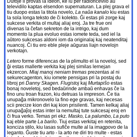
Dufoje li provas la ideon, ke iu per radioricevilo aŭ
televidilo kaptas elsendon supernaturan. La plej grava el
tiu duopo estas la titola novelo,
La naŭa kanalo
kiu estas
la sola longa teksto de ĉi kolekto. Ĝi estas pli zorge kaj
sukcese verkita ol multaj aliaj eroj. Ja tre frue oni
divenas la ĉefan sekreton de la intrigo, kaj dum
momento la plua evoluo estas iomete teda, sed iel la
aŭtoro sukcesas aldoni iom da originalaj kaj neatenditaj
nuancoj. Ĉi tiu ero eble pleje aŭguras liajn novelojn
verkotajn.
Letero
forme diferencas de la plimulto el la noveloj, sed
ĝi estas mallerte verkita kaj plej similas lernejan
ekzercon.
Miaj manoj neniam tremas
prezentas al ni
sekurecagenton, kiu iomete pensigas pri la postaj du
libroj pri
Danny Skagen. Flugistoj
kaj
Murtapiŝo
estas
bonaj noveletoj, sed bedaŭrinde ambaŭ enhavas ĉe la
fino unu troan frazon, kiu detruas la impreson. Ĉe tia
unupaĝa mikronovelo la fino ege gravas, kaj necesas
scii precize kion diri kaj kion prisilenti. Tamen kelkaj aliaj
unupaĝaĵoj estas inter la nemultaj tute sukcesaj eroj en
ĉi frua verko. Temas pri ekz.
Masko, La palumbo, La puto
kaj eble parte
La barilo
. Tiuj estas verkitaj en retenita,
konciza stilo, kiu lasas sufiĉe multe al la imagpovo de la
leganto. Ĝuste tiu arto - la arto ne diri tro multe - estas