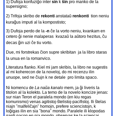
1) Dufoja konfuziĝo inter
sin
k
ŝin
pro manko de la
supersigno;
2) Trifoja skribo de
rekonti
anstataŭ
renkonti
 tion neniu
kuraĝus imputi al la kompostisto;
3) Dufoja perdo de la
-n
ĉe la vorto neniu, kvankam en
cetero ĝi nenie malaperas  kvazaŭ la aŭtoro hezitus, ĉu
decas ĝin uzi ĉe tiu vorto.
Due, mi forstrekas ĉion supre skribitan  ja la libro staras
la unua en la romanvico.
Literatura flanko. Kiel mi jam skribis, la libro ne sugestis
al mi koherecon de la noveloj, do mi recenzu ilin
unuope, sed ne ĉiujn k ne detale  pro limita spaco.
Ni komencu de
La naŭa kanalo
mem, ja ĝi liveris la
titolon al la kolekto. La temo de la novelo koncize jenas:
sur nian Teron el paralela mondo (en kiu regas
komunismo) venas agitistoj-ŝtelistoj-pacifistoj. Ili ŝtelas
niajn "malfeliĉajn" homojn, prefere sciencistojn, k
loĝigas ilin en sia "bona" mondo. Paralele ili klopodas
gardi pacon en nia mondo, observas ke la sciencaj