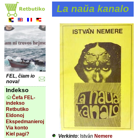
La naŭa kanalo
FEL, ĉiam io
nova!
Indekso
Ĉefa FEL-
indekso
Retbutiko
Eldonoj
Ekspedmanieroj
Via konto
Kiel pagi?
Verkinto
: István
Nemere