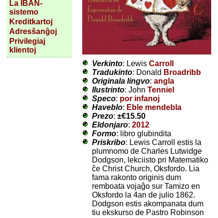
La IBAN-
sistemo
Kreditkartoj
Adresŝanĝoj
Privilegiaj
klientoj
Verkinto
: Lewis
Carroll
Tradukinto
: Donald
Broadribb
Originala lingvo
:
angla
Ilustrinto
: John
Tenniel
Speco
:
por infanoj
Haveblo
:
Eble mendebla
Prezo
:
±
€15.50
Eldonjaro
:
2012
Formo
: libro glubindita
Priskribo
: Lewis Carroll estis la
plumnomo de Charles Lutwidge
Dodgson, lekciisto pri Matematiko
ĉe Christ Church, Oksfordo. Lia
fama rakonto originis dum
remboata vojaĝo sur Tamizo en
Oksfordo la 4an de julio 1862.
Dodgson estis akompanata dum
tiu ekskurso de Pastro Robinson