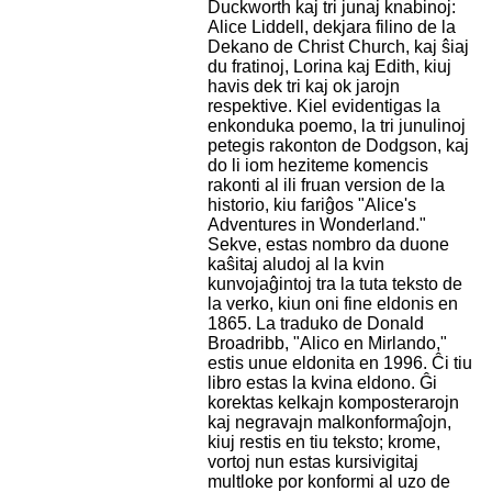
Duckworth kaj tri junaj knabinoj:
Alice Liddell, dekjara filino de la
Dekano de Christ Church, kaj ŝiaj
du fratinoj, Lorina kaj Edith, kiuj
havis dek tri kaj ok jarojn
respektive. Kiel evidentigas la
enkonduka poemo, la tri junulinoj
petegis rakonton de Dodgson, kaj
do li iom heziteme komencis
rakonti al ili fruan version de la
historio, kiu fariĝos "Alice's
Adventures in Wonderland."
Sekve, estas nombro da duone
kaŝitaj aludoj al la kvin
kunvojaĝintoj tra la tuta teksto de
la verko, kiun oni fine eldonis en
1865. La traduko de Donald
Broadribb, "Alico en Mirlando,"
estis unue eldonita en 1996. Ĉi tiu
libro estas la kvina eldono. Ĝi
korektas kelkajn komposterarojn
kaj negravajn malkonformaĵojn,
kiuj restis en tiu teksto; krome,
vortoj nun estas kursivigitaj
multloke por konformi al uzo de