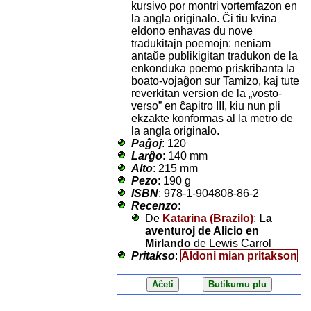
kursivo por montri vortemfazon en
la angla originalo. Ĉi tiu kvina
eldono enhavas du nove
tradukitajn poemojn: neniam
antaŭe publikigitan tradukon de la
enkonduka poemo priskribanta la
boato-vojaĝon sur Tamizo, kaj tute
reverkitan version de la „vosto-
verso” en ĉapitro III, kiu nun pli
ekzakte konformas al la metro de
la angla originalo.
Paĝoj
: 120
Larĝo
: 140 mm
Alto
: 215 mm
Pezo
: 190 g
ISBN
: 978-1-904808-86-2
Recenzo
:
De
Katarina (Brazilo)
:
La
aventuroj de Alicio en
Mirlando
de Lewis Carrol
Pritakso
:
Aldoni mian pritakson