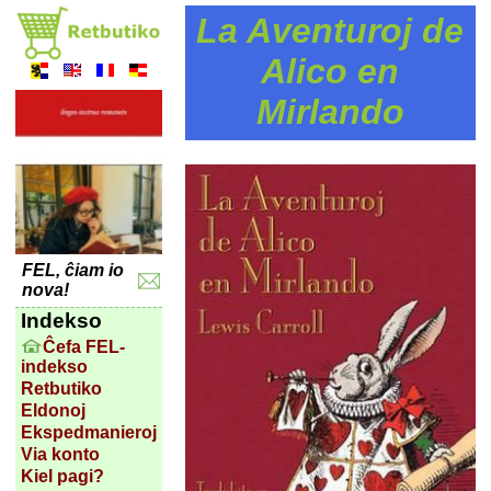
La Aventuroj de
Alico en
Mirlando
FEL, ĉiam io
nova!
Indekso
Ĉefa FEL-
indekso
Retbutiko
Eldonoj
Ekspedmanieroj
Via konto
Kiel pagi?