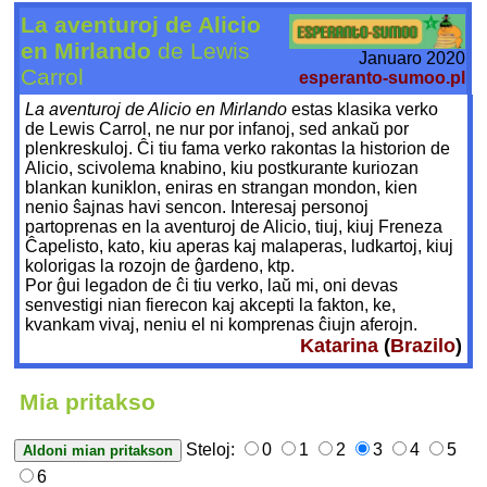
La aventuroj de Alicio
en Mirlando
de Lewis
Januaro 2020
Carrol
esperanto-sumoo.pl
La aventuroj de Alicio en Mirlando
estas klasika verko
de Lewis Carrol, ne nur por infanoj, sed ankaŭ por
plenkreskuloj. Ĉi tiu fama verko rakontas la historion de
Alicio, scivolema knabino, kiu postkurante kuriozan
blankan kuniklon, eniras en strangan mondon, kien
nenio ŝajnas havi sencon. Interesaj personoj
partoprenas en la aventuroj de Alicio, tiuj, kiuj Freneza
Ĉapelisto, kato, kiu aperas kaj malaperas, ludkartoj, kiuj
kolorigas la rozojn de ĝardeno, ktp.
Por ĝui legadon de ĉi tiu verko, laŭ mi, oni devas
senvestigi nian fierecon kaj akcepti la fakton, ke,
kvankam vivaj, neniu el ni komprenas ĉiujn aferojn.
Katarina
(
Brazilo
)
Mia pritakso
Steloj:
0
1
2
3
4
5
6