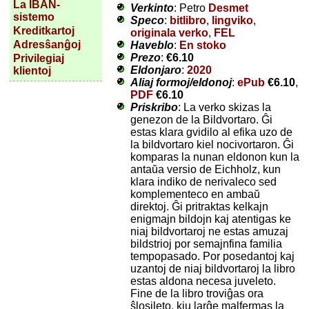
La IBAN-
Verkinto
: Petro
Desmet
sistemo
Speco
:
bitlibro
,
lingviko
,
Kreditkartoj
originala verko
,
FEL
Adresŝanĝoj
Haveblo
:
En stoko
Prezo
:
€6.10
Privilegiaj
Eldonjaro
:
2020
klientoj
Aliaj formoj/eldonoj
:
ePub
€6.10
,
PDF
€6.10
Priskribo
: La verko skizas la
genezon de la Bildvortaro. Ĝi
estas klara gvidilo al efika uzo de
la bildvortaro kiel nocivortaron. Ĝi
komparas la nunan eldonon kun la
antaŭa versio de Eichholz, kun
klara indiko de nerivaleco sed
komplementeco en ambaŭ
direktoj. Ĝi pritraktas kelkajn
enigmajn bildojn kaj atentigas ke
niaj bildvortaroj ne estas amuzaj
bildstrioj por semajnfina familia
tempopasado. Por posedantoj kaj
uzantoj de niaj bildvortaroj la libro
estas aldona necesa juveleto.
Fine de la libro troviĝas ora
ŝlosileto, kiu larĝe malfermas la