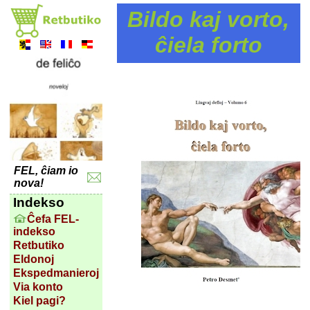
Bildo kaj vorto,
ĉiela forto
FEL, ĉiam io
nova!
Indekso
Ĉefa FEL-
indekso
Retbutiko
Eldonoj
Ekspedmanieroj
Via konto
Kiel pagi?