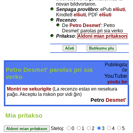
novan bildvortaron.
Senpaga provlibro
: ePub
elŝuti
,
Kindle8
elŝuti
, PDF
elŝuti
Recenzo
:
De
Petro Desmet'
: Petro
Desmet' parolas pri sia verko
Pritakso
:
Aldoni mian pritakson
Publikigita
Petro Desmet' parolas pri sia
ĉe
YouTube
verko
youtu.be
Montri ne sekurigite
(La recenzo estas en nesekura
paĝo. Akceptu la riskon por vidi ĝin)
Petro
Desmet'
Mia pritakso
Steloj:
0
1
2
3
4
5