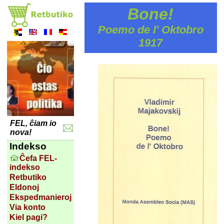
Bone!
Poemo de l' Oktobro
1917
FEL, ĉiam io
nova!
Indekso
Ĉefa FEL-
indekso
Retbutiko
Eldonoj
Ekspedmanieroj
Via konto
Kiel pagi?