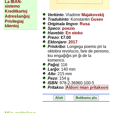
La IBAN-
sistemo
Kreditkartoj
Verkinto
: Vladimir
Majakovskij
Adresŝanĝoj
Tradukinto
: Konstantin
Gusev
Privilegiaj
Originala lingvo
:
Rusa
klientoj
Speco
:
poezio
Haveblo
:
En stoko
Prezo
:
€7.00
Eldonjaro
:
2017
Priskribo
: Longega poemo pri la
oktobra revolucio, fare de persono,
kiu engaĝiĝis pri ĝi de la
komenco.
Paĝoj
: 116
Larĝo
: 140 mm
Alto
: 215 mm
Pezo
: 154 g
ISBN
: 978-2-36960-100-5
Pritakso
:
Aldoni mian pritakson