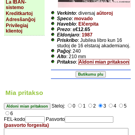
La IBAN-
sistemo
Verkinto
: diversaj
aŭtoroj
Kreditkartoj
Speco
:
movado
Adresŝanĝoj
Haveblo
:
Elĉerpita
Privilegiaj
Prezo
:
±
€12.65
klientoj
Eldonjaro
:
1987
Priskribo
: Jubilea libro kun 16
studoj de 16 elstaraj akademianoj.
Paĝoj
: 240
Alto
: 210 mm
Pritakso
:
Aldoni mian pritakson
Mia pritakso
Steloj:
0
1
2
3
4
5
6
FEL-kodo
Pasvorto
(pasvorto forgesita)