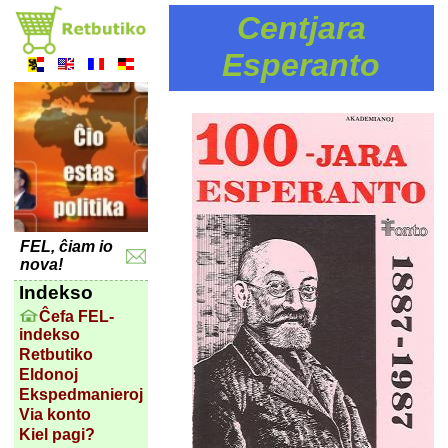
Centjara
Esperanto
FEL, ĉiam io
nova!
Indekso
Ĉefa FEL-
indekso
Retbutiko
Eldonoj
Ekspedmanieroj
Via konto
Kiel pagi?