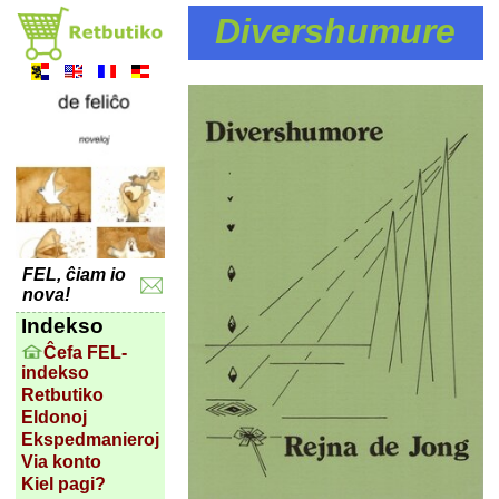
Divershumure
FEL, ĉiam io
nova!
Indekso
Ĉefa FEL-
indekso
Retbutiko
Eldonoj
Ekspedmanieroj
Via konto
Kiel pagi?