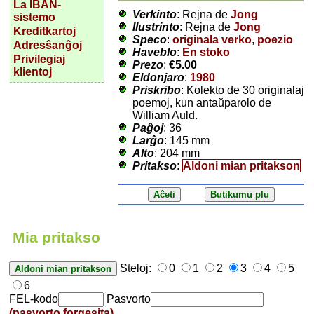
La IBAN-
Verkinto
: Rejna de
Jong
sistemo
Ilustrinto
: Rejna de
Jong
Kreditkartoj
Speco
:
originala verko
,
poezio
Adresŝanĝoj
Haveblo
:
En stoko
Privilegiaj
Prezo
:
€5.00
klientoj
Eldonjaro
:
1980
Priskribo
: Kolekto de 30 originalaj
poemoj, kun antaŭparolo de
William Auld.
Paĝoj
: 36
Larĝo
: 145 mm
Alto
: 204 mm
Pritakso
:
Aldoni mian pritakson
Mia pritakso
Steloj:
0
1
2
3
4
5
6
FEL-kodo
Pasvorto
(pasvorto forgesita)