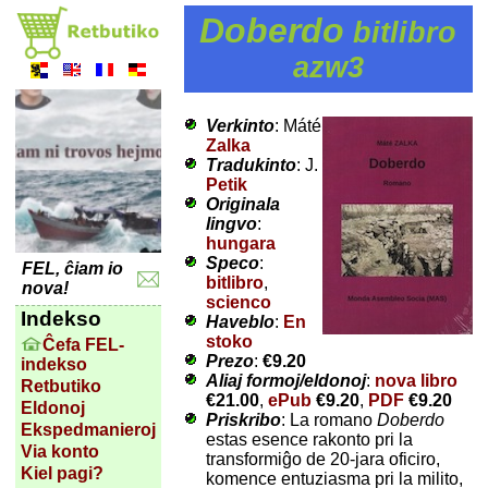
Doberdo
bitlibro
azw3
Verkinto
: Máté
Zalka
Tradukinto
: J.
Petik
Originala
lingvo
:
hungara
Speco
:
FEL, ĉiam io
bitlibro
,
nova!
scienco
Indekso
Haveblo
:
En
stoko
Ĉefa FEL-
Prezo
:
€9.20
indekso
Aliaj formoj/eldonoj
:
nova libro
Retbutiko
€21.00
,
ePub
€9.20
,
PDF
€9.20
Eldonoj
Priskribo
: La romano
Doberdo
Ekspedmanieroj
estas esence rakonto pri la
Via konto
transformiĝo de 20-jara oficiro,
Kiel pagi?
komence entuziasma pri la milito,