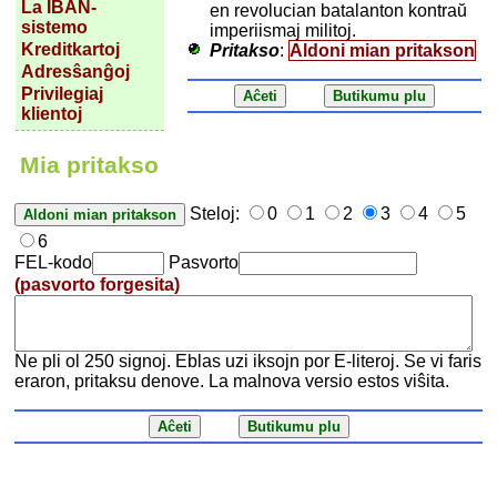
La IBAN-
en revolucian batalanton kontraŭ
sistemo
imperiismaj militoj.
Kreditkartoj
Pritakso
:
Aldoni mian pritakson
Adresŝanĝoj
Privilegiaj
klientoj
Mia pritakso
Steloj:
0
1
2
3
4
5
6
FEL-kodo
Pasvorto
(pasvorto forgesita)
Ne pli ol 250 signoj. Eblas uzi iksojn por E-literoj. Se vi faris
eraron, pritaksu denove. La malnova versio estos viŝita.