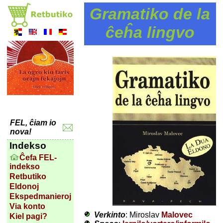
Gramatiko de la
ĉeĥa lingvo
FEL, ĉiam io
nova!
Indekso
Ĉefa FEL-
indekso
Retbutiko
Eldonoj
Ekspedmanieroj
Via konto
Verkinto
: Miroslav
Malovec
Kiel pagi?