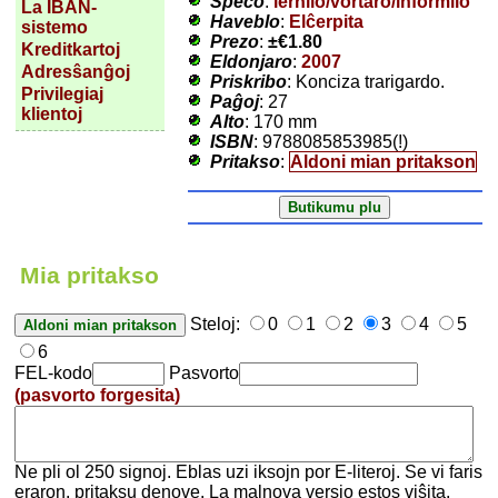
Speco
:
lernilo/vortaro/informilo
La IBAN-
Haveblo
:
Elĉerpita
sistemo
Prezo
:
±
€1.80
Kreditkartoj
Eldonjaro
:
2007
Adresŝanĝoj
Priskribo
: Konciza trarigardo.
Privilegiaj
Paĝoj
: 27
klientoj
Alto
: 170 mm
ISBN
: 9788085853985(!)
Pritakso
:
Aldoni mian pritakson
Mia pritakso
Steloj:
0
1
2
3
4
5
6
FEL-kodo
Pasvorto
(pasvorto forgesita)
Ne pli ol 250 signoj. Eblas uzi iksojn por E-literoj. Se vi faris
eraron, pritaksu denove. La malnova versio estos viŝita.