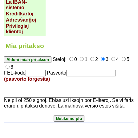
La IBAN-
sistemo
Kreditkartoj
Adresŝanĝoj
Privilegiaj
klientoj
Mia pritakso
Steloj:
0
1
2
3
4
5
6
FEL-kodo
Pasvorto
(pasvorto forgesita)
Ne pli ol 250 signoj. Eblas uzi iksojn por E-literoj. Se vi faris
eraron, pritaksu denove. La malnova versio estos viŝita.