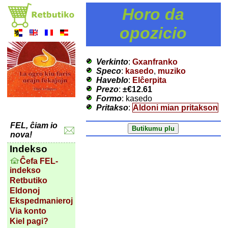
Horo da
opozicio
Verkinto
:
Gxanfranko
Speco
:
kasedo
,
muziko
Haveblo
:
Elĉerpita
Prezo
:
±
€12.61
Formo
: kasedo
Pritakso
:
Aldoni mian pritakson
FEL, ĉiam io
nova!
Indekso
Ĉefa FEL-
indekso
Retbutiko
Eldonoj
Ekspedmanieroj
Via konto
Kiel pagi?