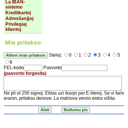
La IBAN-
sistemo
Kreditkartoj
Adresŝanĝoj
Privilegiaj
klientoj
Mia pritakso
Steloj:
0
1
2
3
4
5
6
FEL-kodo
Pasvorto
(pasvorto forgesita)
Ne pli ol 250 signoj. Eblas uzi iksojn por E-literoj. Se vi faris
eraron, pritaksu denove. La malnova versio estos viŝita.