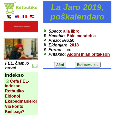
La Jaro 2019,
poŝkalendaro
Speco
:
alia libro
Haveblo
:
Eble mendebla
Prezo
:
±
€6.50
Eldonjaro
:
2018
Formo
: libro
Pritakso
:
Aldoni mian pritakson
FEL, ĉiam io
nova!
Indekso
Ĉefa FEL-
indekso
Retbutiko
Eldonoj
Ekspedmanieroj
Via konto
Kiel pagi?