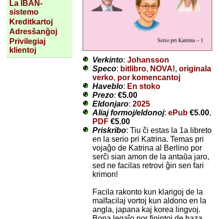
La IBAN-
sistemo
Kreditkartoj
Adresŝanĝoj
Privilegiaj
klientoj
Verkinto
:
Johansson
Speco
:
bitlibro
,
NOVA!
,
originala
verko
,
por komencantoj
Haveblo
:
En stoko
Prezo
:
€5.00
Eldonjaro
:
2025
Aliaj formoj/eldonoj
:
ePub
€5.00
,
PDF
€5.00
Priskribo
: Tiu ĉi estas la 1a libreto
en la serio pri Katrina. Temas pri
vojaĝo de Katrina al Berlino por
serĉi sian amon de la antaŭa jaro,
sed ne facilas retrovi ĝin sen fari
krimon!
Facila rakonto kun klarigoj de la
malfacilaj vortoj kun aldono en la
angla, japana kaj korea lingvoj.
Bona legaĵo por finintoj de baza