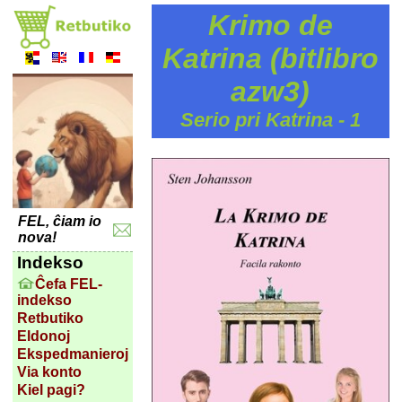
Krimo de
Katrina (bitlibro
azw3)
Serio pri Katrina - 1
FEL, ĉiam io
nova!
Indekso
Ĉefa FEL-
indekso
Retbutiko
Eldonoj
Ekspedmanieroj
Via konto
Kiel pagi?