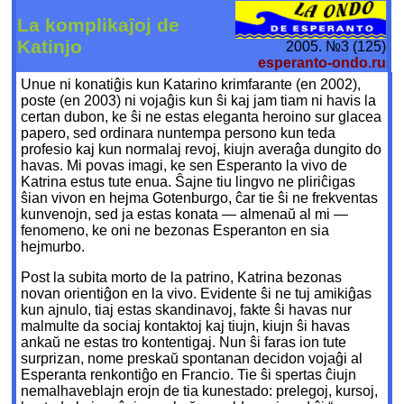
La komplikaĵoj de
Katinjo
2005. №3 (125)
esperanto-ondo.ru
Unue ni konatiĝis kun Katarino krimfarante (en 2002),
poste (en 2003) ni vojaĝis kun ŝi kaj jam tiam ni havis la
certan dubon, ke ŝi ne estas eleganta heroino sur glacea
papero, sed ordinara nuntempa persono kun teda
profesio kaj kun normalaj revoj, kiujn averaĝa dungito do
havas. Mi povas imagi, ke sen Esperanto la vivo de
Katrina estus tute enua. Ŝajne tiu lingvo ne pliriĉigas
ŝian vivon en hejma Gotenburgo, ĉar tie ŝi ne frekventas
kunvenojn, sed ja estas konata — almenaŭ al mi —
fenomeno, ke oni ne bezonas Esperanton en sia
hejmurbo.
Post la subita morto de la patrino, Katrina bezonas
novan orientiĝon en la vivo. Evidente ŝi ne tuj amikiĝas
kun ajnulo, tiaj estas skandinavoj, fakte ŝi havas nur
malmulte da sociaj kontaktoj kaj tiujn, kiujn ŝi havas
ankaŭ ne estas tro kontentigaj. Nun ŝi faras ion tute
surprizan, nome preskaŭ spontanan decidon vojaĝi al
Esperanta renkontiĝo en Francio. Tie ŝi spertas ĉiujn
nemalhaveblajn erojn de tia kunestado: prelegoj, kursoj,