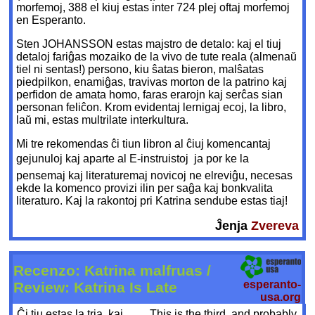
morfemoj, 388 el kiuj estas inter 724 plej oftaj morfemoj
en Esperanto.
Sten JOHANSSON estas majstro de detalo: kaj el tiuj
detaloj fariĝas mozaiko de la vivo de tute reala (almenaŭ
tiel ni sentas!) persono, kiu ŝatas bieron, malŝatas
piedpilkon, enamiĝas, travivas morton de la patrino kaj
perfidon de amata homo, faras erarojn kaj serĉas sian
personan feliĉon. Krom evidentaj lernigaj ecoj, la libro,
laŭ mi, estas multrilate interkultura.
Mi tre rekomendas ĉi tiun libron al ĉiuj komencantaj
gejunuloj kaj aparte al E-instruistoj  ja por ke la
pensemaj kaj literaturemaj novicoj ne elreviĝu, necesas
ekde la komenco provizi ilin per saĝa kaj bonkvalita
literaturo. Kaj la rakontoj pri Katrina sendube estas tiaj!
Ĵenja
Zvereva
Recenzo: Katrina malfruas /
esperanto-
Review: Katrina Is Late
usa.org
Ĉi tiu estas la tria, kaj
This is the third, and probably