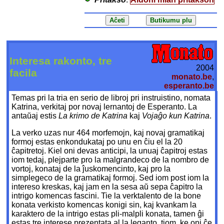
Interesa rakonto, tre
2004
facila
monato.be
,
esperanto.be
Temas pri la tria en serio de libroj pri instruistino, nomata
Katrina, verkitaj por novaj lernantoj de Esperanto. La
antaŭaj estis
La krimo de Katrina
kaj
Vojaĝo kun Katrina
.
La verko uzas nur 464 morfemojn, kaj novaj gramatikaj
formoj estas enkondukataj po unu en ĉiu el la 20
ĉapitretoj. Kiel oni devas anticipi, la unuaj ĉapitroj estas
iom tedaj, plejparte pro la malgrandeco de la nombro de
vortoj, konataj de la ĵuskomencinto, kaj pro la
simplegeco de la gramatikaj formoj. Sed iom post iom la
intereso kreskas, kaj jam en la sesa aŭ sepa ĉapitro la
intrigo komencas fascini. Tie la verktalento de la bone
konata verkisto komencas konigi sin, kaj kvankam la
karaktero de la intrigo estas pli-malpli konata, tamen ĝi
estas tre interese prezentata al la leganto, tiom, ke oni ĉe