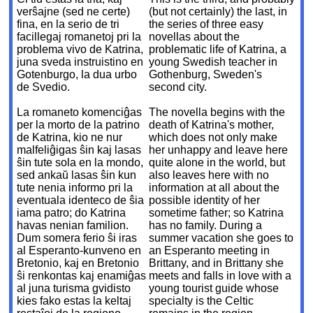
verŝajne (sed ne certe)
(but not certainly) the last, in
fina, en la serio de tri
the series of three easy
facillegaj romanetoj pri la
novellas about the
problema vivo de Katrina,
problematic life of Katrina, a
juna sveda instruistino en
young Swedish teacher in
Gotenburgo, la dua urbo
Gothenburg, Sweden's
de Svedio.
second city.
La romaneto komenciĝas
The novella begins with the
per la morto de la patrino
death of Katrina's mother,
de Katrina, kio ne nur
which does not only make
malfeliĝigas ŝin kaj lasas
her unhappy and leave here
ŝin tute sola en la mondo,
quite alone in the world, but
sed ankaŭ lasas ŝin kun
also leaves here with no
tute nenia informo pri la
information at all about the
eventuala identeco de ŝia
possible identity of her
iama patro; do Katrina
sometime father; so Katrina
havas nenian familion.
has no family. During a
Dum somera ferio ŝi iras
summer vacation she goes to
al Esperanto-kunveno en
an Esperanto meeting in
Bretonio, kaj en Bretonio
Brittany, and in Brittany she
ŝi renkontas kaj enamiĝas
meets and falls in love with a
al juna turisma gvidisto
young tourist guide whose
kies fako estas la keltaj
specialty is the Celtic