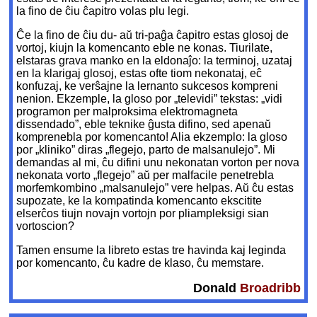
la fino de ĉiu ĉapitro volas plu legi.
Ĉe la fino de ĉiu du- aŭ tri-paĝa ĉapitro estas glosoj de
vortoj, kiujn la komencanto eble ne konas. Tiurilate,
elstaras grava manko en la eldonaĵo: la terminoj, uzataj
en la klarigaj glosoj, estas ofte tiom nekonataj, eĉ
konfuzaj, ke verŝajne la lernanto sukcesos kompreni
nenion. Ekzemple, la gloso por „televidi” tekstas: „vidi
programon per malproksima elektromagneta
dissendado”, eble teknike ĝusta difino, sed apenaŭ
komprenebla por komencanto! Alia ekzemplo: la gloso
por „kliniko” diras „flegejo, parto de malsanulejo”. Mi
demandas al mi, ĉu difini unu nekonatan vorton per nova
nekonata vorto „flegejo” aŭ per malfacile penetrebla
morfemkombino „malsanulejo” vere helpas. Aŭ ĉu estas
supozate, ke la kompatinda komencanto ekscitite
elserĉos tiujn novajn vortojn por pliampleksigi sian
vortoscion?
Tamen ensume la libreto estas tre havinda kaj leginda
por komencanto, ĉu kadre de klaso, ĉu memstare.
Donald
Broadribb