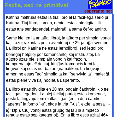
Facila, sed ne primitiva!
esperanto.net
Katrina malfruas estas la tria libro el la facil-ega serio pri
Katrina. Tiuj libroj, tamen, neniel estas interligitaj  ili
estas tute sendependaj, malgraŭ la sama ĉef-rolantino.
Same kiel en la antaŭaj libroj, la aŭtoro per simplaj vortoj
kaj frazoj rakontas pri la aventuroj de 25-jaraĝa svedino.
La libroj pri Katrina ne estas lernolibroj, sed legolibroj 
bonegaj helpiloj por komencantoj kaj instruistoj. La
aŭtoro uzas plej simplajn vortojn kaj frazojn,
komprenatajn eĉ de tiuj, kiuj ĵus komencis lerni la
lingvon kaj scias nur bazan gramatikon. La lingvaĵo
tamen ne estas "tro" simpligita kaj "senvivigita"  male: ĝi
estas plene viva kaj hodiaŭa Esperanto.
La libro estas dividita en 20 mallongajn ĉapitrojn, kio tre
faciligas legadon. La plej facilaj partoj estas komence,
poste la lingvaĵo iom malfaciliĝas (en la dua ĉapitro
"aperas" la formo "-u", ekde la tria  "-us", ekde la sesa  "-
iĝ" ktp.). Ĉiuj vortoj estas grupigitaj laŭ la simpleco
(entute estas sep kategorioj). En la libro estis uzitaj 464