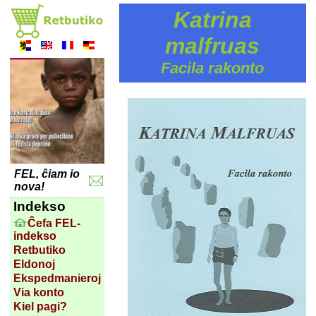
Katrina
malfruas
Facila rakonto
FEL, ĉiam io
nova!
Indekso
Ĉefa FEL-
indekso
Retbutiko
Eldonoj
Ekspedmanieroj
Via konto
Kiel pagi?