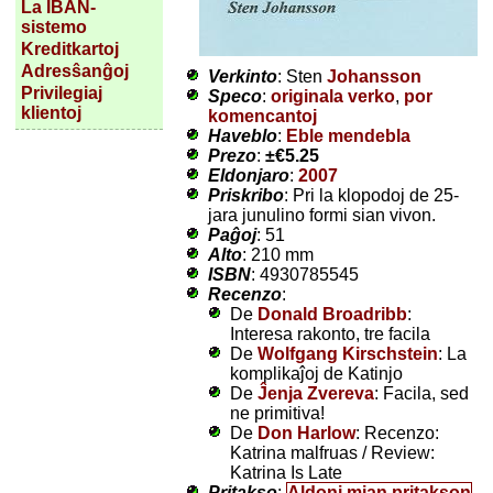
La IBAN-
sistemo
Kreditkartoj
Adresŝanĝoj
Verkinto
: Sten
Johansson
Privilegiaj
Speco
:
originala verko
,
por
klientoj
komencantoj
Haveblo
:
Eble mendebla
Prezo
:
±
€5.25
Eldonjaro
:
2007
Priskribo
: Pri la klopodoj de 25-
jara junulino formi sian vivon.
Paĝoj
: 51
Alto
: 210 mm
ISBN
: 4930785545
Recenzo
:
De
Donald Broadribb
:
Interesa rakonto, tre facila
De
Wolfgang Kirschstein
: La
komplikaĵoj de Katinjo
De
Ĵenja Zvereva
: Facila, sed
ne primitiva!
De
Don Harlow
: Recenzo:
Katrina malfruas / Review:
Katrina Is Late
Pritakso
:
Aldoni mian pritakson