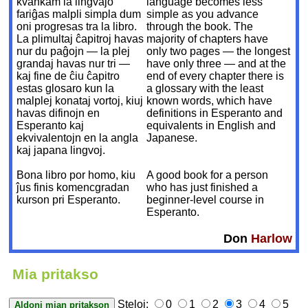
kvankam la lingvaĵo
language becomes less
fariĝas malpli simpla dum
simple as you advance
oni progresas tra la libro.
through the book. The
La plimultaj ĉapitroj havas
majority of chapters have
nur du paĝojn — la plej
only two pages — the longest
grandaj havas nur tri —
have only three — and at the
kaj fine de ĉiu ĉapitro
end of every chapter there is
estas glosaro kun la
a glossary with the least
malplej konataj vortoj, kiuj
known words, which have
havas difinojn en
definitions in Esperanto and
Esperanto kaj
equivalents in English and
ekvivalentojn en la angla
Japanese.
kaj japana lingvoj.
Bona libro por homo, kiu
A good book for a person
ĵus finis komencgradan
who has just finished a
kurson pri Esperanto.
beginner-level course in
Esperanto.
Don
Harlow
Mia pritakso
Steloj:
0
1
2
3
4
5