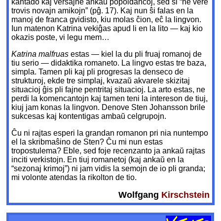
kantado kaj verŝajne ankaŭ popoldancoj, sed ŝi “ne vere
trovis novajn amikojn” (pĝ. 17). Kaj nun ŝi falas en la
manoj de franca gvidisto, kiu molas ĉion, eĉ la lingvon.
Iun matenon Katrina vekiĝas apud li en la lito — kaj kio
okazis poste, vi legu mem…
Katrina malfruas
estas — kiel la du pli fruaj romanoj de
tiu serio — didaktika romaneto. La lingvo estas tre baza,
simpla. Tamen pli kaj pli progresas la denseco de
strukturoj, ekde tre simplaj, kvazaŭ akvarele skizitaj
situacioj ĝis pli fajne pentritaj situacioj. La arto estas, ne
perdi la komencantojn kaj tamen teni la intereson de tiuj,
kiuj jam konas la lingvon. Denove Sten Johansson brile
sukcesas kaj kontentigas ambaŭ celgrupojn.
Ĉu ni rajtas esperi la grandan romanon pri nia nuntempo
el la skribmaŝino de Sten? Ĉu mi nun estas
tropostulema? Eble, sed foje recenzanto ja ankaŭ rajtas
inciti verkistojn. En tiuj romanetoj (kaj ankaŭ en la
“sezonaj krimoj”) ni jam vidis la semojn de io pli granda;
mi volonte atendas la rikolton de tio.
Wolfgang
Kirschstein