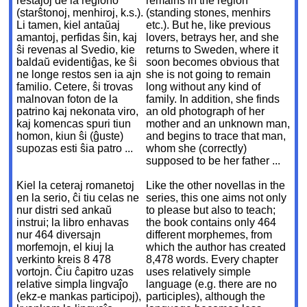
restaĵoj de la regiono
remains in the region
(starŝtonoj, menhiroj, k.s.).
(standing stones, menhirs
Li tamen, kiel antaŭaj
etc.). But he, like previous
amantoj, perfidas ŝin, kaj
lovers, betrays her, and she
ŝi revenas al Svedio, kie
returns to Sweden, where it
baldaŭ evidentiĝas, ke ŝi
soon becomes obvious that
ne longe restos sen ia ajn
she is not going to remain
familio. Cetere, ŝi trovas
long without any kind of
malnovan foton de la
family. In addition, she finds
patrino kaj nekonata viro,
an old photograph of her
kaj komencas spuri tiun
mother and an unknown man,
homon, kiun ŝi (ĝuste)
and begins to trace that man,
supozas esti ŝia patro ...
whom she (correctly)
supposed to be her father ...
Kiel la ceteraj romanetoj
Like the other novellas in the
en la serio, ĉi tiu celas ne
series, this one aims not only
nur distri sed ankaŭ
to please but also to teach;
instrui; la libro enhavas
the book contains only 464
nur 464 diversajn
different morphemes, from
morfemojn, el kiuj la
which the author has created
verkinto kreis 8 478
8,478 words. Every chapter
vortojn. Ĉiu ĉapitro uzas
uses relatively simple
relative simpla lingvaĵo
language (e.g. there are no
(ekz-e mankas participoj),
participles), although the