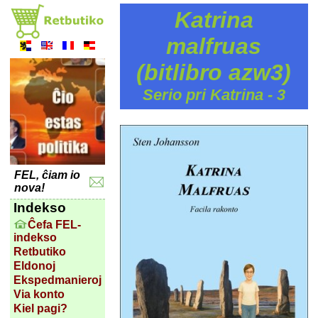
Katrina
malfruas
(bitlibro azw3)
Serio pri Katrina - 3
FEL, ĉiam io
nova!
Indekso
Ĉefa FEL-
indekso
Retbutiko
Eldonoj
Ekspedmanieroj
Via konto
Kiel pagi?