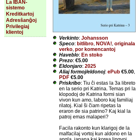
La IBAN-
sistemo
Kreditkartoj
Adresŝanĝoj
Privilegiaj
klientoj
Verkinto
:
Johansson
Speco
:
bitlibro
,
NOVA!
,
originala
verko
,
por komencantoj
Haveblo
:
En stoko
Prezo
:
€5.00
Eldonjaro
:
2025
Aliaj formoj/eldonoj
:
ePub
€5.00
,
PDF
€5.00
Priskribo
: Tiu ĉi estas la 3a libreto
en la serio pri Katrina. Temas pri la
klopodoj de Katrina formi sian
vivon kun amo, laboro kaj familiaj
rilatoj. Kial ŝi ĉiam ripetas la
eraron de sia patrino? Kaj kial la
patroj emas malaperi?
Facila rakonto kun klarigoj de la
malfacilaj vortoj kun aldono en la
angla, japana kaj korea lingvoj.