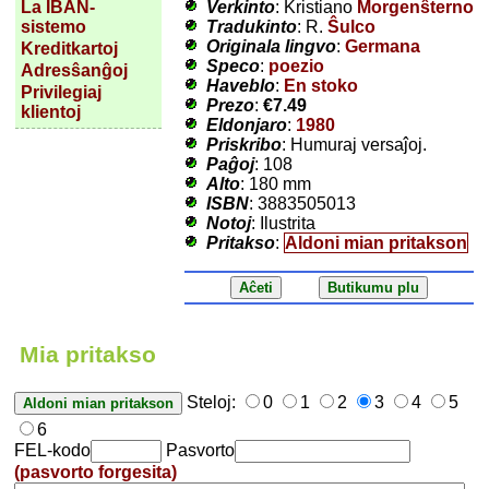
Verkinto
: Kristiano
Morgenŝterno
La IBAN-
Tradukinto
: R.
Ŝulco
sistemo
Originala lingvo
:
Germana
Kreditkartoj
Speco
:
poezio
Adresŝanĝoj
Haveblo
:
En stoko
Privilegiaj
Prezo
:
€7.49
klientoj
Eldonjaro
:
1980
Priskribo
: Humuraj versaĵoj.
Paĝoj
: 108
Alto
: 180 mm
ISBN
: 3883505013
Notoj
: Ilustrita
Pritakso
:
Aldoni mian pritakson
Mia pritakso
Steloj:
0
1
2
3
4
5
6
FEL-kodo
Pasvorto
(pasvorto forgesita)