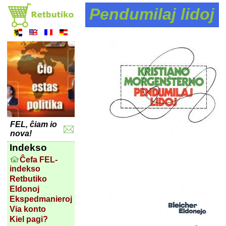
Pendumilaj lidoj
FEL, ĉiam io
nova!
Indekso
Ĉefa FEL-
indekso
Retbutiko
Eldonoj
Ekspedmanieroj
Via konto
Kiel pagi?