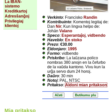
La IBAN-
sistemo
Kreditkartoj
Adresŝanĝoj
Verkinto
: Francisko
Randin
Privilegiaj
Kontribuinto
: Komentoj legitaj de:
klientoj
Dan
Nir
; Kun lingva helpo de:
Johán
Valano
Speco
:
Esperantaĵoj
,
vidbendo
Haveblo
:
En stoko
Prezo
:
€30.00
Eldonjaro
:
1995
Formo
: vidbendo
Priskribo
: La laŭzana polico
nombras 380 anojn en la ĉefurbo
de la vaŭda kantono. Vivu kun la
urĝa servo dum 24 horoj.
Daŭro
: 30 min
Notoj
: PAL, NTSC
Pritakso
:
Aldoni mian pritakson
Mia pritakso