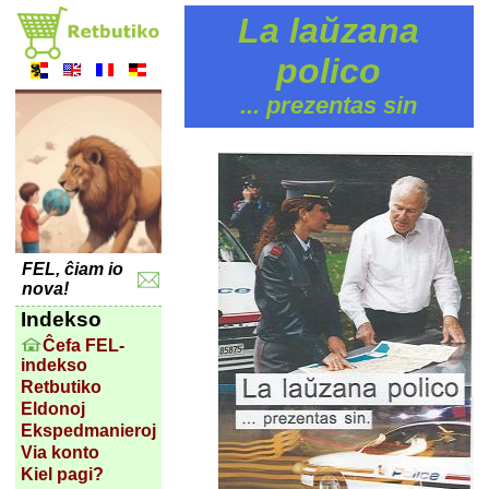
La laŭzana
polico
... prezentas sin
FEL, ĉiam io
nova!
Indekso
Ĉefa FEL-
indekso
Retbutiko
Eldonoj
Ekspedmanieroj
Via konto
Kiel pagi?