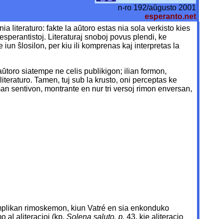
n-ro 192/aŭgusto 2001
esperanto.net
literaturo: fakte la aŭtoro estas nia sola verkisto kies
esperantistoj. Literaturaj snoboj povus plendi, ke
un ŝlosilon, per kiu ili komprenas kaj interpretas la
aŭtoro siatempe ne celis publikigon; ilian formon,
iteraturo. Tamen, tuj sub la krusto, oni perceptas ke
n sentivon, montrante en nur tri versoj rimon enversan,
omplikan rimoskemon, kiun Vatré en sia enkonduko
o al aliteracioj (kp.
Solena saluto, p.
43, kie aliteracio