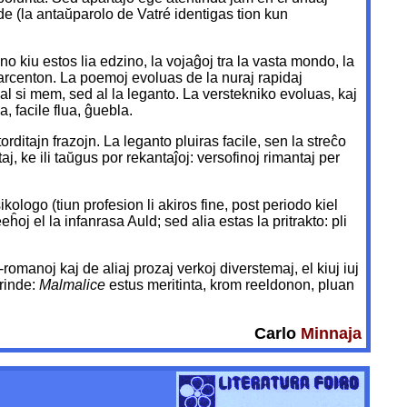
nde (la antaŭparolo de Vatré identigas tion kun
no kiu estos lia edzino, la vojaĝoj tra la vasta mondo, la
njarcenton. La poemoj evoluas de la nuraj rapidaj
 al si mem, sed al la leganto. La verstekniko evoluas, kaj
, facile flua, ĝuebla.
itajn frazojn. La leganto pluiras facile, sen la streĉo
aj, ke ili taŭgus por rekantaĵoj: versofinoj rimantaj per
ologo (tiun profesion li akiros fine, post periodo kiel
oj el la infanrasa Auld; sed alia estas la pritrakto: pli
-romanoj kaj de aliaj prozaj verkoj diverstemaj, el kiuj iuj
ŭrinde:
Malmalice
estus meritinta, krom reeldonon, pluan
Carlo
Minnaja