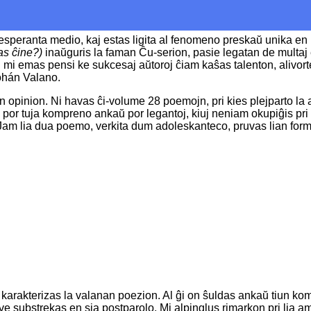
ranta medio, kaj estas ligita al fenomeno preskaŭ unika en nia 
ras ĉine?)
inaŭguris la faman Ĉu-serion, pasie legatan de multaj 
mi emas pensi ke sukcesaj aŭtoroj ĉiam kaŝas talenton, alivorte i
Johán Valano.
n opinion. Ni havas ĉi-volume 28 poemojn, pri kies plejparto la 
 por tuja kompreno ankaŭ por legantoj, kiuj neniam okupiĝis pri l
Jam lia dua poemo, verkita dum adoleskanteco, pruvas lian forma
 karakterizas la valanan poezion. Al ĝi on ŝuldas ankaŭ tiun k
ave substrekas en sia postparolo. Mi alpinglus rimarkon pri lia am