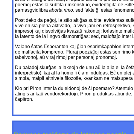
poemoj estas la subtila rimkonstruo, evidentigita de Silfe
parnasgvidlibra
aborta rimo
, sed fakte ĝi estas fenomeno
Post deko da paĝoj, la stilo altiĝas subite: evidentas suf
vivo en sia plena aktivado, la vivo jam en retrospektivo, 
impresoj kaj disvolviĝas kvazaŭ rakontoj: forlasinte mallo
la latento de la lingvo dismontriĝas: sed, maloftaĵo inter
Valano ŝatas Esperanton kaj ĝian esprimkapablon internan
de malfacila kompreno. Pluraj poeziaĵoj estas sen rimo kaj 
tabelvortoj, aŭ viraj rimoj per personaj pronomoj.
Du baladoj skurĝas la lakeojn de unu aŭ la alia el la ĉefa
interpretisto), kaj al la homo li ĉiam indulgas. Eĉ en ple
simpla, malpli altnivela filozofie, kvankam ne malsupera
Kio pri Piron inter la du eldonoj de ĉi poemaro? Atentulo
atingis ankaŭ vendorekordojn. Piron produktas abunde, li
ĉapitron.