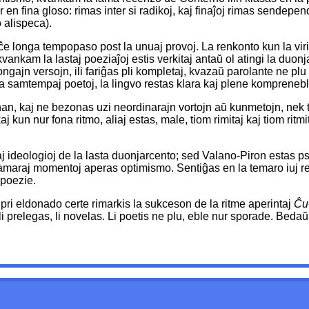
r en fina gloso: rimas inter si radikoj, kaj finaĵoj rimas sendepe
 alispeca).
iĉe longa tempopaso post la unuaj provoj. La renkonto kun la viri
kvankam la lastaj poeziaĵoj estis verkitaj antaŭ ol atingi la duo
ngajn versojn, ili fariĝas pli kompletaj, kvazaŭ parolante ne plu
 la samtempaj poetoj, la lingvo restas klara kaj plene komprenebla
, kaj ne bezonas uzi neordinarajn vortojn aŭ kunmetojn, nek tord
kun nur fona ritmo, aliaj estas, male, tiom rimitaj kaj tiom ritmit
j ideologioj de la lasta duonjarcento; sed Valano-Piron estas psik
j amaraj momentoj aperas optimismo. Sentiĝas en la temaro iuj reeĥ
 poezie.
 pri eldonado certe rimarkis la sukceson de la ritme aperintaj
Ĉu
 prelegas, li novelas. Li poetis ne plu, eble nur sporade. Beda