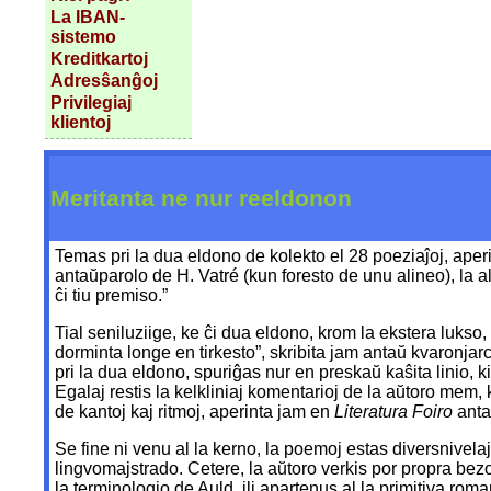
La IBAN-
sistemo
Kreditkartoj
Adresŝanĝoj
Privilegiaj
klientoj
Meritanta ne nur reeldonon
Temas pri la dua eldono de kolekto el 28 poeziaĵoj, aper
antaŭparolo de H. Vatré (kun foresto de unu alineo), la ali
ĉi tiu premiso.”
Tial seniluziige, ke ĉi dua eldono, krom la ekstera lukso
dorminta longe en tirkesto”, skribita jam antaŭ kvaron
pri la dua eldono, spuriĝas nur en preskaŭ kaŝita linio, k
Egalaj restis la kelkliniaj komentarioj de la aŭtoro mem,
de kantoj kaj ritmoj, aperinta jam en
Literatura Foiro
antaŭ
Se fine ni venu al la kerno, la poemoj estas diversnivela
lingvomajstrado. Cetere, la aŭtoro verkis por propra bezon
la terminologio de Auld, ili apartenus al la primitiva ro