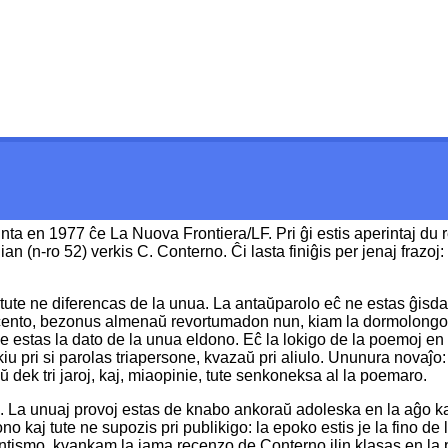
inta en 1977 ĉe La Nuova Frontiera/LF. Pri ĝi estis aperintaj du
an (n-ro 52) verkis C. Conterno. Ĉi lasta finiĝis per jenaj frazoj: 
, tute ne diferencas de la unua. La antaŭparolo eĉ ne estas ĝisd
jarcento, bezonus almenaŭ revortumadon nun, kiam la dormolongo
ie estas la dato de la unua eldono. Eĉ la lokigo de la poemoj en l
 kiu pri si parolas triapersone, kvazaŭ pri aliulo. Ununura novaĵ
 dek tri jaroj, kaj, miaopinie, tute senkoneksa al la poemaro.
j. La unuaj provoj estas de knabo ankoraŭ adoleska en la aĝo kaj 
o kaj tute ne supozis pri publikigo: la epoko estis je la fino de l
mantismo, kvankam la iama recenzo de Conterno ilin klasas en la 