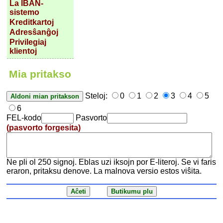
La IBAN-
sistemo
Kreditkartoj
Adresŝanĝoj
Privilegiaj
klientoj
Mia pritakso
Steloj:
0
1
2
3
4
5
6
FEL-kodo
Pasvorto
(pasvorto forgesita)
Ne pli ol 250 signoj. Eblas uzi iksojn por E-literoj. Se vi faris
eraron, pritaksu denove. La malnova versio estos viŝita.