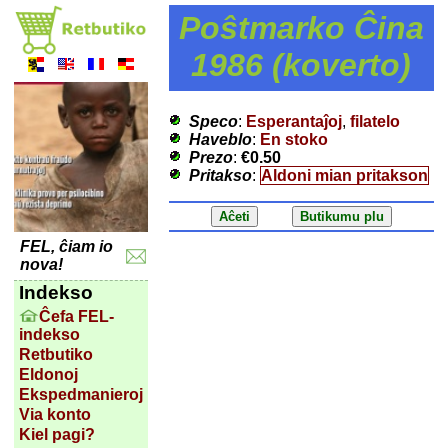
Poŝtmarko Ĉina
1986 (koverto)
Speco
:
Esperantaĵoj
,
filatelo
Haveblo
:
En stoko
Prezo
:
€0.50
Pritakso
:
Aldoni mian pritakson
FEL, ĉiam io
nova!
Indekso
Ĉefa FEL-
indekso
Retbutiko
Eldonoj
Ekspedmanieroj
Via konto
Kiel pagi?