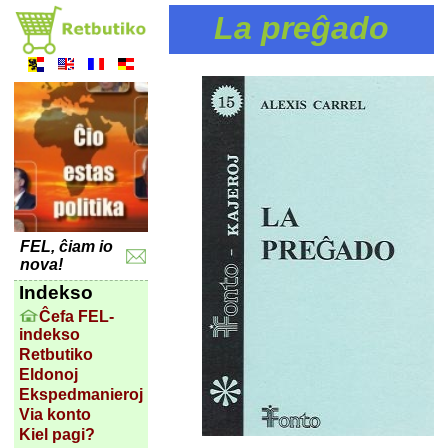
La preĝado
FEL, ĉiam io
nova!
Indekso
Ĉefa FEL-
indekso
Retbutiko
Eldonoj
Ekspedmanieroj
Via konto
Kiel pagi?