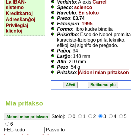
Verkinto
: Alexis
Carrel
La IBAN-
Speco
:
scienco
sistemo
Haveblo
:
En stoko
Kreditkartoj
Prezo
:
€3.74
Adresŝanĝoj
Eldonjaro
:
1995
Privilegiaj
Formo
: libro kudre bindita
klientoj
Priskribo
: Eseo de Nobel-premiita
kuracisto-fiziologo pri la tekniko,
efikoj kaj signifo de preĝado.
Paĝoj
: 34
Larĝo
: 148 mm
Alto
: 210 mm
Pezo
: 54 g
Pritakso
:
Aldoni mian pritakson
Mia pritakso
Steloj:
0
1
2
3
4
5
6
FEL-kodo
Pasvorto