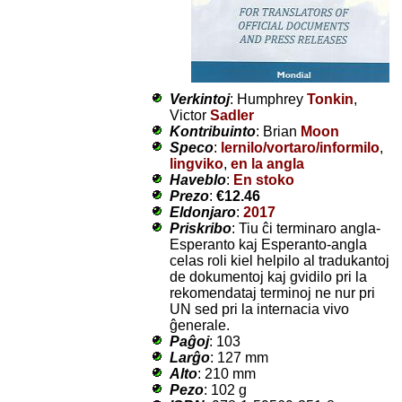
Verkintoj
: Humphrey
Tonkin
,
Victor
Sadler
Kontribuinto
: Brian
Moon
Speco
:
lernilo/vortaro/informilo
,
lingviko
,
en la angla
Haveblo
:
En stoko
Prezo
:
€12.46
Eldonjaro
:
2017
Priskribo
: Tiu ĉi terminaro angla-
Esperanto kaj Esperanto-angla
celas roli kiel helpilo al tradukantoj
de dokumentoj kaj gvidilo pri la
rekomendataj terminoj ne nur pri
UN sed pri la internacia vivo
ĝenerale.
Paĝoj
: 103
Larĝo
: 127 mm
Alto
: 210 mm
Pezo
: 102 g