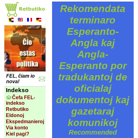
Rekomendata
terminaro
Esperanto-
Angla kaj
Angla-
Esperanto por
tradukantoj de
FEL, ĉiam io
nova!
oficialaj
Indekso
dokumentoj kaj
Ĉefa FEL-
indekso
gazetaraj
Retbutiko
Eldonoj
komunikoj
Ekspedmanieroj
Via konto
Recommended
Kiel pagi?