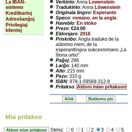
Verkinto
: Anna
Lowenstein
La IBAN-
Tradukinto
: Anna
Löwenstein
sistemo
Originala lingvo
:
Esperanto
Kreditkartoj
Speco
:
romano
,
en la angla
Adresŝanĝoj
Haveblo
:
En stoko
Privilegiaj
Prezo
:
€24.00
klientoj
Eldonjaro
:
2016
Priskribo
: Angla traduko de la
aŭtorino mem, de la
esperantlingva sukcesromano „La
ŝtona urbo”.
Paĝoj
: 286
Larĝo
: 140 mm
Alto
: 215 mm
Pezo
: 310 g
ISBN
: 978-1-59569-312-9
Pritakso
:
Aldoni mian pritakson
Mia pritakso
Steloj:
0
1
2
3
4
5