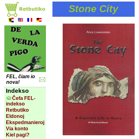
Stone City
FEL, ĉiam io
nova!
Indekso
Ĉefa FEL-
indekso
Retbutiko
Eldonoj
Ekspedmanieroj
Via konto
Kiel pagi?