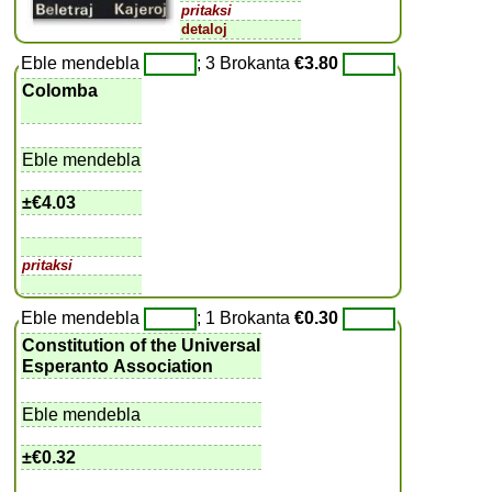
pritaksi
detaloj
Eble mendebla
; 3 Brokanta
€3.80
Colomba
Eble mendebla
±
€4.03
pritaksi
Eble mendebla
; 1 Brokanta
€0.30
Constitution of the Universal
Esperanto Association
Eble mendebla
±
€0.32