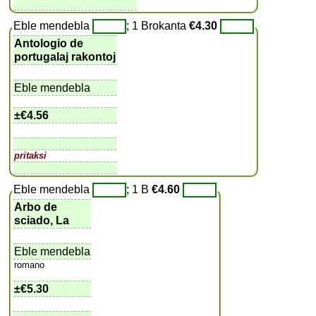
Eble mendebla
; 1 Brokanta
€4.30
Antologio de
portugalaj rakontoj
Eble mendebla
±
€4.56
pritaksi
Eble mendebla
; 1 B
€4.60
Arbo de
sciado, La
Eble mendebla
romano
±
€5.30