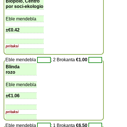
Biopolo, Centro
por soci-ekologio
Eble mendebla
±
€0.42
pritaksi
Eble mendebla
; 2 Brokanta
€1.00
Blinda
rozo
Eble mendebla
±
€1.06
pritaksi
Eble mendebla
; 1 Brokanta
€6.50