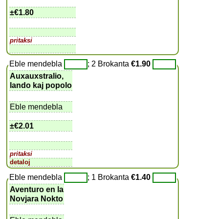
±
€1.80
pritaksi
Eble mendebla
; 2 Brokanta
€1.90
Auxauxstralio,
lando kaj popolo
Eble mendebla
±
€2.01
pritaksi
detaloj
Eble mendebla
; 1 Brokanta
€1.40
Aventuro en la
Novjara Nokto