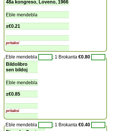
48a kongreso, Loveno, 1966
Eble mendebla
±
€0.21
pritaksi
Eble mendebla
; 1 Brokanta
€0.80
Bildolibro
sen bildoj
Eble mendebla
±
€0.85
pritaksi
Eble mendebla
; 1 Brokanta
€0.40