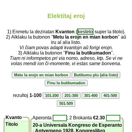
Elektitaj eroj
1) Enmetu la deziratan
Kvanton
(
kesteto
super la titolo).
2) Alklaku la butonon "
Metu la erojn en mian korbon
" aŭ
iru al alia listo.
Vi ĉiam povas adapti kvantojn aŭ forigi erojn.
3) Alklaku la butonon "
Finu la butikumadon
".
Tiam ni informpetos pri via nomo, adreso, ktp. Se vi ne
volas mendi ion ĉi-momente, vi estas same bonvena.
rezultoj
1-100
Kvanto
Aperonta
; 2 Brokanta
€2.30
Titolo
20-a Universala Kongreso de Esperanto
, Antverpeno 1928, Kongreslibro