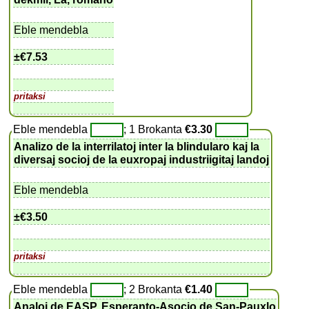
Eble mendebla
±
€7.53
pritaksi
Eble mendebla
; 1 Brokanta
€3.30
Analizo de la interrilatoj inter la blindularo kaj la
diversaj socioj de la euxropaj industriigitaj landoj
Eble mendebla
±
€3.50
pritaksi
Eble mendebla
; 2 Brokanta
€1.40
Analoj de EASP, Esperanto-Asocio de San-Pauxlo