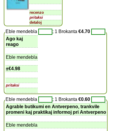
recenzo
pritaksi
detaloj
Eble mendebla
; 1 Brokanta
€4.70
Ago kaj
reago
Eble mendebla
±
€4.98
pritaksi
Eble mendebla
; 1 Brokanta
€0.60
Agrable butikumi en Antverpeno, trankvile
promeni kaj praktikaj informoj pri Antverpeno
Eble mendebla