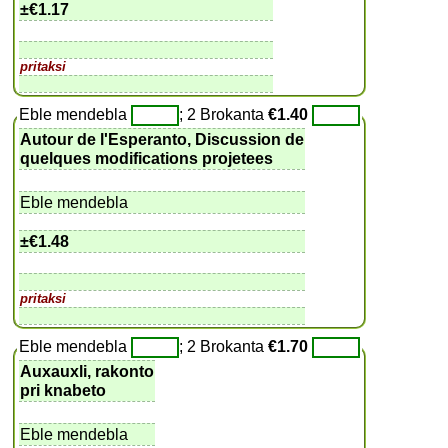
±
€1.17
pritaksi
Eble mendebla
; 2 Brokanta
€1.40
Autour de l'Esperanto, Discussion de
quelques modifications projetees
Eble mendebla
±
€1.48
pritaksi
Eble mendebla
; 2 Brokanta
€1.70
Auxauxli, rakonto
pri knabeto
Eble mendebla