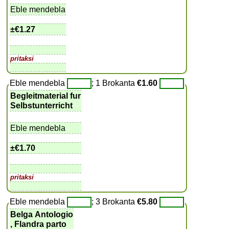
Eble mendebla
±
€1.27
pritaksi
Eble mendebla
; 1 Brokanta
€1.60
Begleitmaterial fur
Selbstunterricht
Eble mendebla
±
€1.70
pritaksi
Eble mendebla
; 3 Brokanta
€5.80
Belga Antologio
, Flandra parto