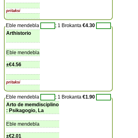
pritaksi
Eble mendebla
; 1 Brokanta
€4.30
Arthistorio
Eble mendebla
±
€4.56
pritaksi
Eble mendebla
; 1 Brokanta
€1.90
Arto de memdisciplino
: Psikagogio, La
Eble mendebla
±
€2.01