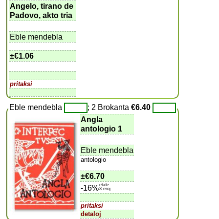
Angelo, tirano de
Padovo, akto tria
Eble mendebla
±
€1.06
pritaksi
Eble mendebla
; 2 Brokanta
€6.40
Angla
antologio 1
Eble mendebla
antologio
±
€6.70
ekde
-16%
3 eroj
pritaksi
detaloj