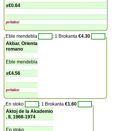
±
€0.64
pritaksi
Eble mendebla
; 1 Brokanta
€4.30
Akbar, Orienta
romano
Eble mendebla
±
€4.56
pritaksi
En stoko
; 1 Brokanta
€1.60
Aktoj de la Akademio
, II, 1968-1974
En stoko