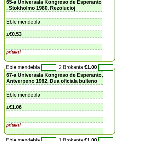
65-a Universala Kongreso de Esperanto
, Stokholmo 1980, Rezolucioj
Eble mendebla
±
€0.53
pritaksi
Eble mendebla
; 2 Brokanta
€1.00
67-a Universala Kongreso de Esperanto,
Antverpeno 1982, Dua oficiala bulteno
Eble mendebla
±
€1.06
pritaksi
Eble mendebla
; 1 Brokanta
€1.00