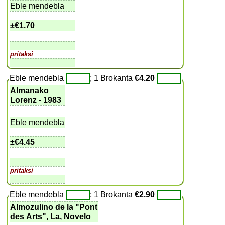
Eble mendebla
±
€1.70
pritaksi
Eble mendebla
; 1 Brokanta
€4.20
Almanako
Lorenz - 1983
Eble mendebla
±
€4.45
pritaksi
Eble mendebla
; 1 Brokanta
€2.90
Almozulino de la "Pont
des Arts", La, Novelo