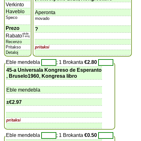
Verkinto
Haveblo
Aperonta
Speco
movado
Prezo
?
ekde
Rabato
3 eroj
Recenzo
Pritakso
pritaksi
Detaloj
Eble mendebla
; 1 Brokanta
€2.80
45-a Universala Kongreso de Esperanto
, Bruselo1960, Kongresa libro
Eble mendebla
±
€2.97
pritaksi
Eble mendebla
; 1 Brokanta
€0.50