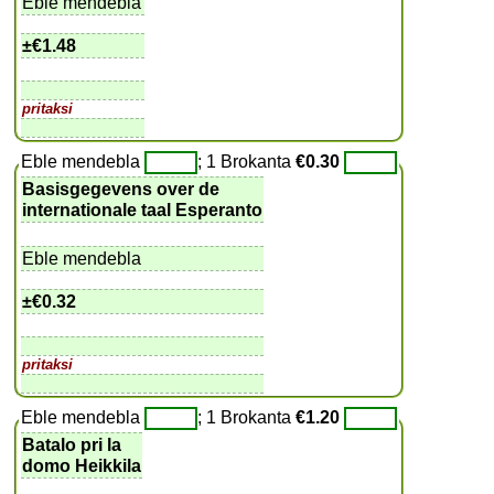
Eble mendebla
±
€1.48
pritaksi
Eble mendebla
; 1 Brokanta
€0.30
Basisgegevens over de
internationale taal Esperanto
Eble mendebla
±
€0.32
pritaksi
Eble mendebla
; 1 Brokanta
€1.20
Batalo pri la
domo Heikkila