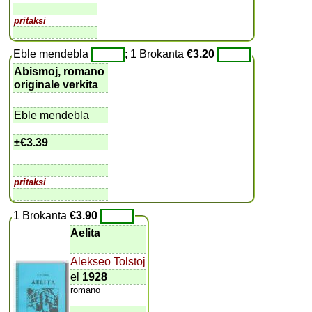
pritaksi
Eble mendebla
; 1 Brokanta
€3.20
Abismoj, romano
originale verkita
Eble mendebla
±
€3.39
pritaksi
1 Brokanta
€3.90
Aelita
Alekseo Tolstoj
el
1928
romano