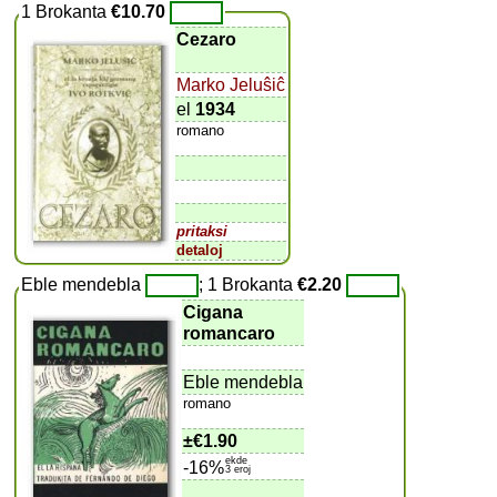
1 Brokanta
€10.70
Cezaro
Marko Jeluŝiĉ
el
1934
romano
pritaksi
detaloj
Eble mendebla
; 1 Brokanta
€2.20
Cigana
romancaro
Eble mendebla
romano
±
€1.90
ekde
-16%
3 eroj