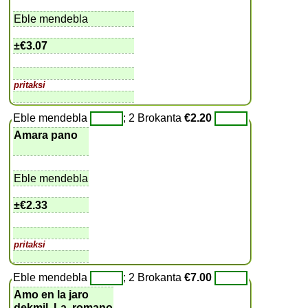
Eble mendebla
±
€3.07
pritaksi
Eble mendebla
; 2 Brokanta
€2.20
Amara pano
Eble mendebla
±
€2.33
pritaksi
Eble mendebla
; 2 Brokanta
€7.00
Amo en la jaro
dekmil, La, romano