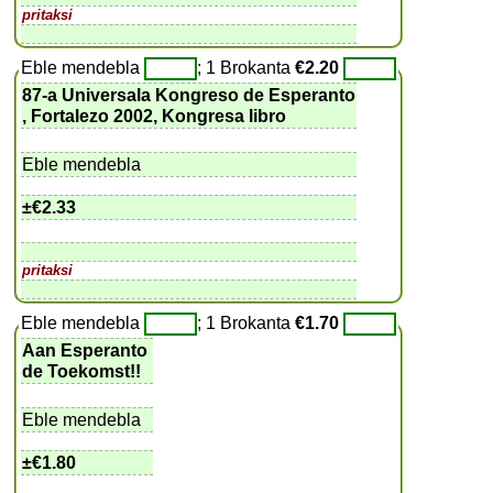
pritaksi
Eble mendebla
; 1 Brokanta
€2.20
87-a Universala Kongreso de Esperanto
, Fortalezo 2002, Kongresa libro
Eble mendebla
±
€2.33
pritaksi
Eble mendebla
; 1 Brokanta
€1.70
Aan Esperanto
de Toekomst!!
Eble mendebla
±
€1.80