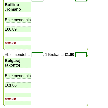
Bofilino
, romano
Eble mendebla
±
€6.89
pritaksi
Eble mendebla
; 1 Brokanta
€1.00
Bulgaraj
rakontoj
Eble mendebla
±
€1.06
pritaksi