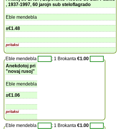
, 1937-1997, 60 jarojn sub steloflagrado
Eble mendebla
±
€1.48
pritaksi
Eble mendebla
; 1 Brokanta
€1.00
Anekdotoj pri
"novaj rusoj"
Eble mendebla
±
€1.06
pritaksi
Eble mendebla
; 1 Brokanta
€1.00