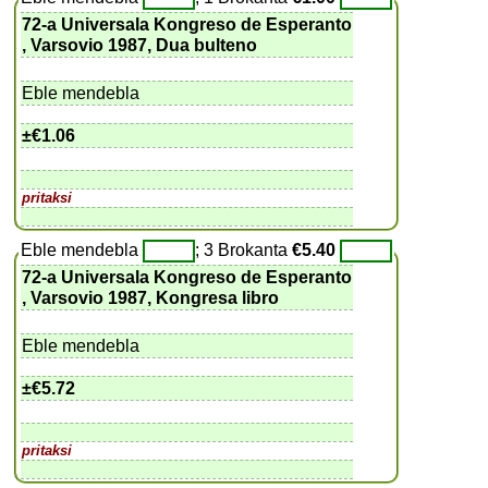
72-a Universala Kongreso de Esperanto
, Varsovio 1987, Dua bulteno
Eble mendebla
±
€1.06
pritaksi
Eble mendebla
; 3 Brokanta
€5.40
72-a Universala Kongreso de Esperanto
, Varsovio 1987, Kongresa libro
Eble mendebla
±
€5.72
pritaksi