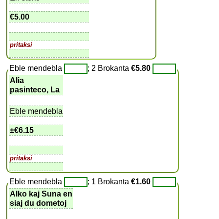
€5.00
pritaksi
Eble mendebla
; 2 Brokanta
€5.80
Alia
pasinteco, La
Eble mendebla
±
€6.15
pritaksi
Eble mendebla
; 1 Brokanta
€1.60
Alko kaj Suna en
siaj du dometoj