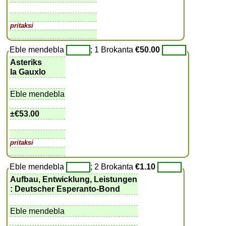
pritaksi
Eble mendebla
; 1 Brokanta
€50.00
Asteriks
la Gauxlo
Eble mendebla
±
€53.00
pritaksi
Eble mendebla
; 2 Brokanta
€1.10
Aufbau, Entwicklung, Leistungen
: Deutscher Esperanto-Bond
Eble mendebla