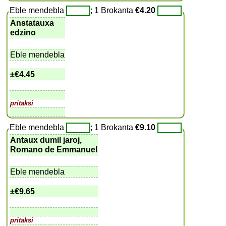
Eble mendebla
; 1 Brokanta
€4.20
Anstatauxa
edzino
Eble mendebla
±
€4.45
pritaksi
Eble mendebla
; 1 Brokanta
€9.10
Antaux dumil jaroj,
Romano de Emmanuel
Eble mendebla
±
€9.65
pritaksi