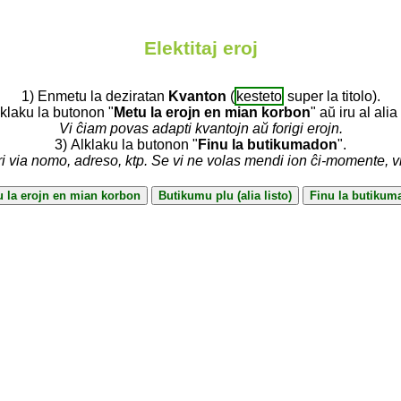
Elektitaj eroj
1) Enmetu la deziratan
Kvanton
(
kesteto
super la titolo).
lklaku la butonon "
Metu la erojn en mian korbon
" aŭ iru al alia 
Vi ĉiam povas adapti kvantojn aŭ forigi erojn.
3) Alklaku la butonon "
Finu la butikumadon
".
ri via nomo, adreso, ktp. Se vi ne volas mendi ion ĉi-momente, 