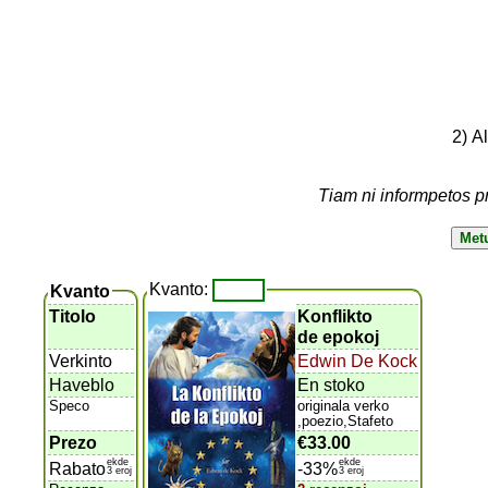
2) A
Tiam ni informpetos p
Kvanto:
Kvanto
Titolo
Konflikto
de epokoj
Verkinto
Edwin De Kock
Haveblo
En stoko
Speco
originala verko
,poezio,Stafeto
Prezo
€33.00
ekde
ekde
Rabato
-33%
3 eroj
3 eroj