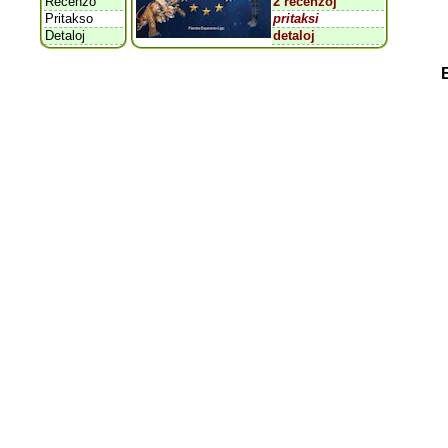
Recenzo
2 recenzoj
Pritakso
pritaksi
Detaloj
detaloj