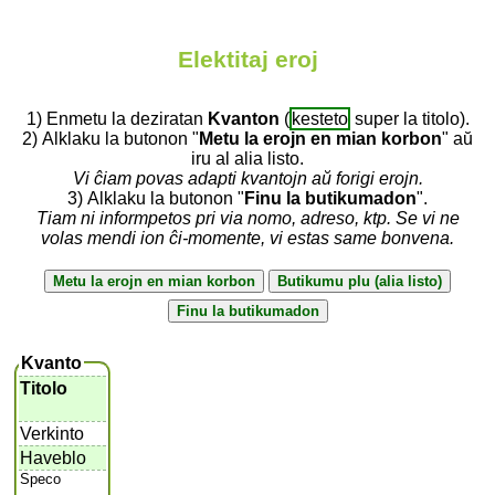
Elektitaj eroj
1) Enmetu la deziratan
Kvanton
(
kesteto
super la titolo).
2) Alklaku la butonon "
Metu la erojn en mian korbon
" aŭ
iru al alia listo.
Vi ĉiam povas adapti kvantojn aŭ forigi erojn.
3) Alklaku la butonon "
Finu la butikumadon
".
Tiam ni informpetos pri via nomo, adreso, ktp. Se vi ne
volas mendi ion ĉi-momente, vi estas same bonvena.
Kvanto
Titolo
Verkinto
Haveblo
Speco