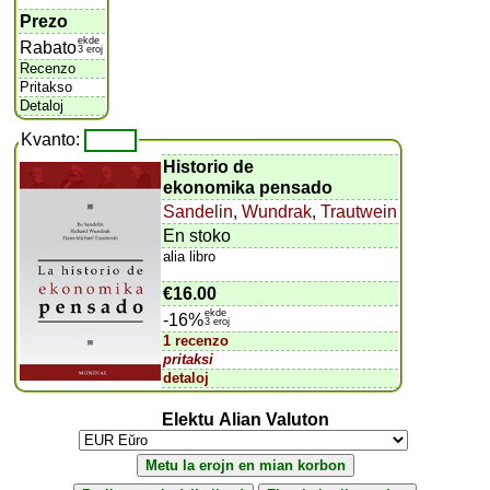
Prezo
ekde
Rabato
3 eroj
Recenzo
Pritakso
Detaloj
Kvanto:
Historio de
ekonomika pensado
Sandelin
,
Wundrak
,
Trautwein
En stoko
alia libro
€16.00
ekde
-16%
3 eroj
1 recenzo
pritaksi
detaloj
Elektu Alian Valuton