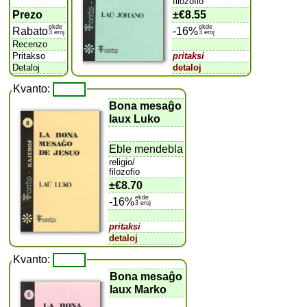
filozofio
Prezo
±
€8.55
ekde
ekde
Rabato
-16%
3 eroj
3 eroj
Recenzo
Pritakso
pritaksi
Detaloj
detaloj
Kvanto:
Bona mesaĝo
laux Luko
Eble mendebla
religio/
filozofio
±
€8.70
ekde
-16%
3 eroj
pritaksi
detaloj
Kvanto:
Bona mesaĝo
laux Marko