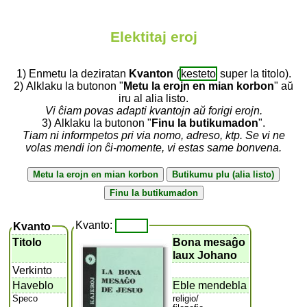
Elektitaj eroj
1) Enmetu la deziratan
Kvanton
(
kesteto
super la titolo).
2) Alklaku la butonon "
Metu la erojn en mian korbon
" aŭ
iru al alia listo.
Vi ĉiam povas adapti kvantojn aŭ forigi erojn.
3) Alklaku la butonon "
Finu la butikumadon
".
Tiam ni informpetos pri via nomo, adreso, ktp. Se vi ne
volas mendi ion ĉi-momente, vi estas same bonvena.
Kvanto:
Kvanto
Titolo
Bona mesaĝo
laux Johano
Verkinto
Haveblo
Eble mendebla
Speco
religio/