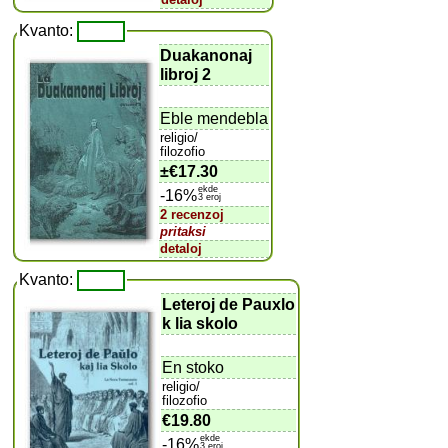
Kvanto:
Duakanonaj
libroj 2
Eble mendebla
religio/
filozofio
±
€17.30
ekde
-16%
3 eroj
2 recenzoj
pritaksi
detaloj
Kvanto:
Leteroj de Pauxlo
k lia skolo
En stoko
religio/
filozofio
€19.80
ekde
-16%
3 eroj