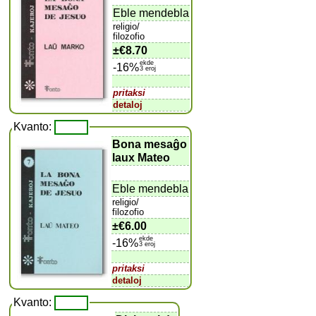
Eble mendebla
religio/
filozofio
±
€8.70
ekde
-16%
3 eroj
pritaksi
detaloj
Kvanto:
Bona mesaĝo
laux Mateo
Eble mendebla
religio/
filozofio
±
€6.00
ekde
-16%
3 eroj
pritaksi
detaloj
Kvanto: