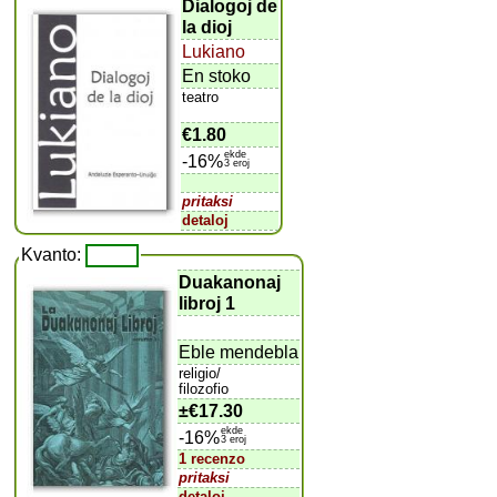
Dialogoj de
la dioj
Lukiano
En stoko
teatro
€1.80
ekde
-16%
3 eroj
pritaksi
detaloj
Kvanto:
Duakanonaj
libroj 1
Eble mendebla
religio/
filozofio
±
€17.30
ekde
-16%
3 eroj
1 recenzo
pritaksi
detaloj