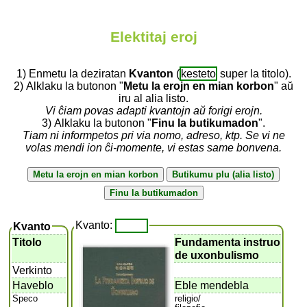
Elektitaj eroj
1) Enmetu la deziratan
Kvanton
(
kesteto
super la titolo).
2) Alklaku la butonon "
Metu la erojn en mian korbon
" aŭ
iru al alia listo.
Vi ĉiam povas adapti kvantojn aŭ forigi erojn.
3) Alklaku la butonon "
Finu la butikumadon
".
Tiam ni informpetos pri via nomo, adreso, ktp. Se vi ne
volas mendi ion ĉi-momente, vi estas same bonvena.
Kvanto:
Kvanto
Titolo
Fundamenta instruo
de uxonbulismo
Verkinto
Haveblo
Eble mendebla
Speco
religio/