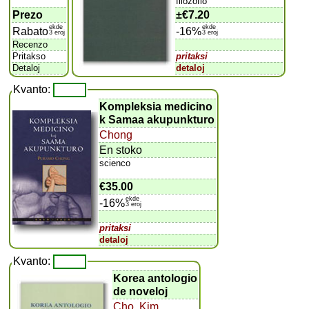
filozofio
Prezo
±
€7.20
ekde
ekde
Rabato
-16%
3 eroj
3 eroj
Recenzo
Pritakso
pritaksi
Detaloj
detaloj
Kvanto:
Kompleksia medicino
k Samaa akupunkturo
Chong
En stoko
scienco
€35.00
ekde
-16%
3 eroj
pritaksi
detaloj
Kvanto:
Korea antologio
de noveloj
Cho
,
Kim