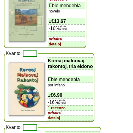
Eble mendebla
novelo
±
€13.67
ekde
-16%
3 eroj
pritaksi
detaloj
Kvanto:
Koreaj malnovaj
rakontoj, tria eldono
Eble mendebla
por infanoj
±
€6.90
ekde
-16%
3 eroj
1 recenzo
pritaksi
detaloj
Kvanto: