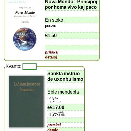
Nova Mondo - Principoj
por homa vivo kaj paco
En stoko
poezio
€1.50
pritaksi
detaloj
Kvanto:
Sankta instruo
de uxonbulismo
Eble mendebla
religio/
filozofio
±
€17.00
ekde
-16%
3 eroj
pritaksi
detaloj