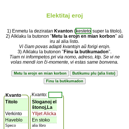
Elektitaj eroj
1) Enmetu la deziratan
Kvanton
(
kesteto
super la titolo).
2) Alklaku la butonon "
Metu la erojn en mian korbon
" aŭ
iru al alia listo.
Vi ĉiam povas adapti kvantojn aŭ forigi erojn.
3) Alklaku la butonon "
Finu la butikumadon
".
Tiam ni informpetos pri via nomo, adreso, ktp. Se vi ne
volas mendi ion ĉi-momente, vi estas same bonvena.
Kvanto:
Kvanto
Titolo
Sloganoj el
ŝtonoj,La
Verkinto
Ylljet Alicka
Haveblo
En stoko
Speco
alia libro