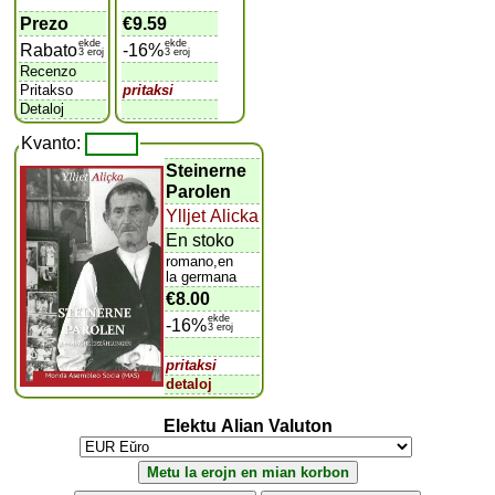
Prezo
€9.59
ekde
ekde
Rabato
-16%
3 eroj
3 eroj
Recenzo
Pritakso
pritaksi
Detaloj
Kvanto:
Steinerne
Parolen
Ylljet Alicka
En stoko
romano,en
la germana
€8.00
ekde
-16%
3 eroj
pritaksi
detaloj
Elektu Alian Valuton