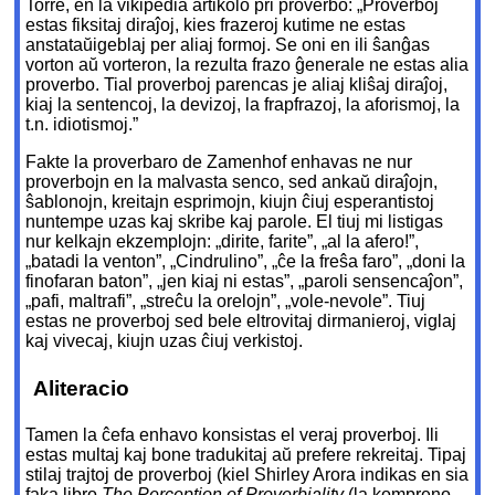
Torre, en la vikipedia artikolo pri proverbo: „Proverboj
estas fiksitaj diraĵoj, kies frazeroj kutime ne estas
anstataŭigeblaj per aliaj formoj. Se oni en ili ŝanĝas
vorton aŭ vorteron, la rezulta frazo ĝenerale ne estas alia
proverbo. Tial proverboj parencas je aliaj kliŝaj diraĵoj,
kiaj la sentencoj, la devizoj, la frapfrazoj, la aforismoj, la
t.n. idiotismoj.”
Fakte la proverbaro de Zamenhof enhavas ne nur
proverbojn en la malvasta senco, sed ankaŭ diraĵojn,
ŝablonojn, kreitajn esprimojn, kiujn ĉiuj esperantistoj
nuntempe uzas kaj skribe kaj parole. El tiuj mi listigas
nur kelkajn ekzemplojn: „dirite, farite”, „al la afero!”,
„batadi la venton”, „Cindrulino”, „ĉe la freŝa faro”, „doni la
finofaran baton”, „jen kiaj ni estas”, „paroli sensencaĵon”,
„pafi, maltrafi”, „streĉu la orelojn”, „vole-nevole”. Tiuj
estas ne proverboj sed bele eltrovitaj dirmanieroj, viglaj
kaj vivecaj, kiujn uzas ĉiuj verkistoj.
Aliteracio
Tamen la ĉefa enhavo konsistas el veraj proverboj. Ili
estas multaj kaj bone tradukitaj aŭ prefere rekreitaj. Tipaj
stilaj trajtoj de proverboj (kiel Shirley Arora indikas en sia
faka libro
The Perception of Proverbiality
(la kompreno