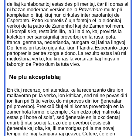
de liaj kunlaborantoj estas des pli meritaj, ĉar ili donas al
ni bazan modernan version de la
Proverbaro
multe pli
kompletan ol tiuj, kiuj nun cirkulas inter parolantoj de
Esperanto. Petro kunmetis ĉiujn fontojn el la eldonitaj
verkoj de la patro de Zamenhof kaj de Zamenhof mem.
Li kompilis kaj restaŭris ilin, laŭ lia diro, kaj provizis la
kolekton per samsignifaj proverboj en la rusa, pola,
franca, germana, nederlanda, hungara kaj latina lingvoj.
Do, temis pri tasko giganta, kiun Flandra Esperanto-Ligo
partoprenis per tre zorga eldono. La rezulto estas laŭ mi
mejloŝtona verko, kiu kronas la vortarajn kaj lingvajn
laborojn de Petro dum la tuta vivo.
Ne plu akcepteblaj
En ĉiuj recenzoj oni atendas, ke la recenzanto diru ion
malfavoran pri la verko, ion kritikan, sed mi ne povas diri
ion tian pri ĉi tiu verko, do mi provos diri ion ĝeneralan
pri proverboj. Preskaŭ ĉiuj el ni konas proverbojn en la
zamenhofa formo, ekzemple „Kun edzo plej malmola
estas pli bone ol sola”, sed ĝenerale en la okcidentaj
enurbiĝintaj socioj la uzo de proverboj ĉesis esti
ĝenerala kaj ofta, kaj ili memorigas pri la malnovaj
tempoj de niaj kamparanaj geavoj. Cetere, ĉefe en