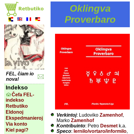
Oklingva
Proverbaro
FEL, ĉiam io
nova!
Indekso
Ĉefa FEL-
indekso
Retbutiko
Eldonoj
Verkintoj
: Ludoviko
Zamenhof
,
Ekspedmanieroj
Marko
Zamenhof
Via konto
Kontribuinto
: Petro
Desmet
k.a.
Kiel pagi?
Speco
:
lernilo/vortaro/informilo
,