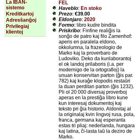
La IBAN-
FEL
sistemo
Haveblo
:
En stoko
Prezo
:
€39.00
Kreditkartoj
Eldonjaro
:
2020
Adresŝanĝoj
Formo
: libro kudre bindita
Privilegiaj
Priskribo
: Finfine realiĝis la
klientoj
sonĝo de patro kaj filo Zamenhof:
aperis en paralela eldono,
okkolumna, la frazeologio de
Marko kaj la proverbaro de
Ludoviko. Deko da kunlaborantoj
el ok landoj prilaboris (i.a. per
modernigo de la ortografioj) la
unuan konservitan parton (ĝis par.
782) kaj kuraĝe klopodis restaŭri
la duan perditan parton (ĝis 1232).
Pli ol 20 000 diversaj proverboj
aperas en la prestiĝa libro kune
kun interesaj dokumentoj kaj
teksto pri ĝia historio. Aldonitaj al
la originalaj kvin lingvoj rusa, pola,
franca, germana kaj esperanta
estas tri pliaj: nederlanda, hungara
kaj latina, ĉi-lasta laŭ la deziro de
Marko.