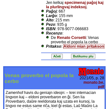
Jen kelkaj
specimenaj paĝoj kaj
la plurlingvaj indeksoj
.
Paĝoj
: 667
Larĝo
: 155 mm
Alto
: 215 mm
Pezo
: 935 g
ISBN
: 978-9077-066683
Recenzo
:
De
Renato Corsetti
: Venas
proverbo el popola la cerbo
Pritakso
:
Aldoni mian pritakson
Venas proverbo el popola la
2021/05, p. 28
cerbo
monato.be
,
pdf
Zamenhof havis du geniajn ideojn: – krei internacian
lingvon kaj – eldoni proverbaron en ĝi. Sen lia
Proverbaro
, daŭre reeldonata kaj uzata en kursoj, la
lingvo ne estus same riĉa, kiel ĝi estas. Laŭ Maŭro La