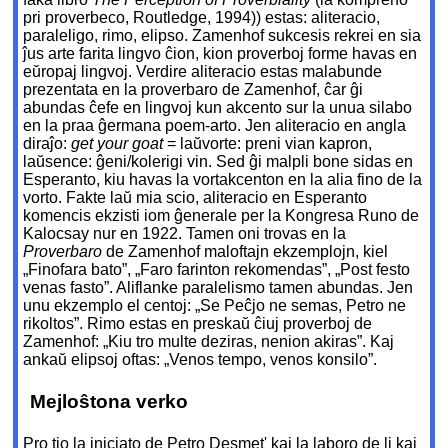
pri proverbeco, Routledge, 1994)) estas: aliteracio,
paraleligo, rimo, elipso. Zamenhof sukcesis rekrei en sia
ĵus arte farita lingvo ĉion, kion proverboj forme havas en
eŭropaj lingvoj. Verdire aliteracio estas malabunde
prezentata en la proverbaro de Zamenhof, ĉar ĝi
abundas ĉefe en lingvoj kun akcento sur la unua silabo
en la praa ĝermana poem-arto. Jen aliteracio en angla
diraĵo:
get your goat
= laŭvorte: preni vian kapron,
laŭsence: ĝeni/kolerigi vin. Sed ĝi malpli bone sidas en
Esperanto, kiu havas la vortakcenton en la alia fino de la
vorto. Fakte laŭ mia scio, aliteracio en Esperanto
komencis ekzisti iom ĝenerale per la Kongresa Runo de
Kalocsay nur en 1922. Tamen oni trovas en la
Proverbaro
de Zamenhof maloftajn ekzemplojn, kiel
„Finofara bato”, „Faro farinton rekomendas”, „Post festo
venas fasto”. Aliflanke paralelismo tamen abundas. Jen
unu ekzemplo el centoj: „Se Peĉjo ne semas, Petro ne
rikoltos”. Rimo estas en preskaŭ ĉiuj proverboj de
Zamenhof: „Kiu tro multe deziras, nenion akiras”. Kaj
ankaŭ elipsoj oftas: „Venos tempo, venos konsilo”.
Mejloŝtona verko
Pro tio la iniciato de Petro Desmet' kaj la laboro de li kaj