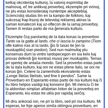
kelkaj okcidentaj kulturoj, la valoroj esprimitaj de
malnovaj, eĉ tre antikvaj proverboj, ekzemple pri virinoj,
ne plu estas konsiderataj nuntempe akcepteblaj.
Sciencistoj studas ilin en la kampo de folkloro, kaj
sukcesaj frap-frazoj de televidaj reklamoj akiras la
saman konatecon kaj uz-oftecon de la iamaj proverboj.
Tamen ili restas parto de nia ĝenerala kulturo.
Ekzemple ĉiuj parolantoj de la itala konas la proverbon
Tanto va la gatta al lardo, che ci lascia lo zampino
(Tiom
ofte katino iras al la lardo, ĝis ŝi lasas tie [en la
muskaptilo] sian piedon). Sed nun malmultaj plu
konservas dum la vintro lardopecegon en sia kelo kaj
provas defendi ĝin kontraŭ musoj per muskaptilo. Temas
pri spertoj de antaŭa mondo. Sed la proverbo estas parto
de la itala kulturo, kaj oni ne estas plene italo, se oni ne
konas ĝin. Cetere la zamenhofa ekvivalento estas
„Longe ŝtelas ŝtelisto, sed fine li pendos”. Same la
Proverbaro
en Esperanto estas parto de nia kulturo kaj ĉi
tiu libro helpos vastigi kaj konservi ĝin. Mi menciu ĉi tie
la aldonitan simplan alfabetan liston de la proverboj en
Esperanto, kiu estas tre utila por rapidaj serĉoj.
Mi diru ankoraŭ ion, ne pri la libro, sed pri nia kulturo. Mi
esperas, ke foje aperos simila oklingva proverbaro, en