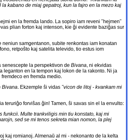
al la kabano de miaj gepatroj, kun la fajro en la mezo kaj
j hejmi en la fremda lando. La sopiro iam reveni "hejmen"
evas plian forton kaj intenson, kie ĝi evidente baziĝas sur
e neniun samgentanon, subite renkontas iam konatan
ono, retpoŝto kaj satelita televido, tio estus iom
as senescepte la perspektivon de
Bivana
, ni ekvidas
 la leganton en la tempon kaj lokon de la rakonto. Ni ja
de fremdeco en fremda medio.
e
Bivana
. Ekzemple ŝi vidas
"vicon de litoj - kvankam mi
a teruriĝo forviŝas ĝin! Tamen, ŝi savas sin el la envulto:
unkcii. Multe trankviligis min tiu konstato, kaj mi
harojn, sed se mi tenos sekreta mian nomon, la plej
toj kaj romianoj. Almenaŭ al mi - nekonanto de la kelta