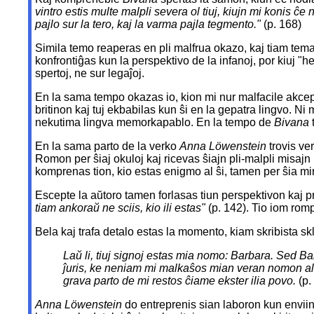
vintro estis multe malpli severa ol tiuj, kiujn mi konis ĉ
pajlo sur la tero, kaj la varma pajla tegmento."
(p. 168)
Simila temo reaperas en pli malfrua okazo, kaj tiam temas
konfrontiĝas kun la perspektivo de la infanoj, por kiuj "h
spertoj, ne sur legaĵoj.
En la sama tempo okazas io, kion mi nur malfacile akcep
britinon kaj tuj ekbabilas kun ŝi en la gepatra lingvo. Ni 
nekutima lingva memorkapablo. En la tempo de
Bivana
En la sama parto de la verko
Anna Löwenstein
trovis ve
Romon per ŝiaj okuloj kaj ricevas ŝiajn pli-malpli misajn i
komprenas tion, kio estas enigmo al ŝi, tamen per ŝia m
Escepte la aŭtoro tamen forlasas tiun perspektivon kaj p
tiam ankoraŭ ne sciis, kio ili estas"
(p. 142). Tio iom romp
Bela kaj trafa detalo estas la momento, kiam skribista skl
Laŭ li, tiuj signoj estas mia nomo: Barbara. Sed Bar
ĵuris, ke neniam mi malkaŝos mian veran nomon al i
grava parto de mi restos ĉiame ekster ilia povo.
(p.
Anna Löwenstein
do entreprenis sian laboron kun enviind