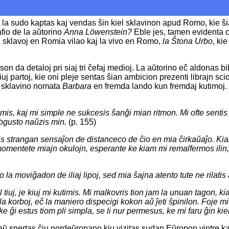
 el la sudo kaptas kaj vendas ŝin kiel sklavinon apud Romo, kie ŝ
io de la aŭtorino
Anna Löwenstein?
Eble jes, tamen evidenta cel
o, sklavoj en Romia vilao kaj la vivo en Romo,
la Ŝtona Urbo
, ki
 da detaloj pri siaj tri ĉefaj medioj. La aŭtorino eĉ aldonas bibl
 tiuj partoj, kie oni pleje sentas ŝian ambicion prezenti librajn sci
 sklavino nomata
Barbara
en fremda lando kun fremdaj kutimoj.
timis, kaj mi simple ne sukcesis ŝanĝi mian ritmon. Mi ofte senti
bgusto naŭzis min.
(p. 155)
s strangan sensaĵon de distanceco de ĉio en mia ĉirkaŭaĵo. Kiam
is momentete miajn okulojn, esperante ke kiam mi remalfermos ilin
a moviĝadon de iliaj lipoj, sed mia ŝajna atento tute ne rilatis al
l tiuj, je kiuj mi kutimis. Mi malkovris tion jam la unuan tagon, 
o de la korboj, eĉ la maniero dispecigi kokon aŭ ĵeti ŝpinilon. Foj
ke ĝi estus tiom pli simpla, se li nur permesus, ke mi faru ĝin kie
aŭ spertas ĉiu nordeŭropano kiu vizitas sudan Eŭropon vintre k