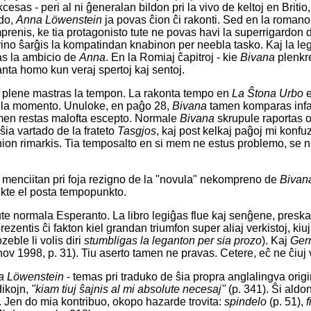
sas - peri al ni ĝeneralan bildon pri la vivo de keltoj en Britio, p
rdo,
Anna Löwenstein
ja povas ĉion ĉi rakonti. Sed en la roman
prenis, ke tia protagonisto tute ne povas havi la superrigardon
no ŝarĝis la kompatindan knabinon per neebla tasko. Kaj la leg
ras la ambicio de
Anna
. En la Romiaj ĉapitroj - kie
Bivana
plenkr
vanta homo kun veraj spertoj kaj sentoj.
e plene mastras la tempon. La rakonta tempo en
La Ŝtona Urbo
e
e la momento. Unuloke, en paĝo 28,
Bivana
tamen komparas infan
tamen restas malofta escepto. Normale
Bivana
skrupule raportas o
ŝia vartado de la frateto
Tasgjos
, kaj post kelkaj paĝoj mi konfuz
enion rimarkis. Tia temposalto en si mem ne estus problemo, se n
menciitan pri foja rezigno de la "novula" nekompreno de
Bivan
ekte el posta tempopunkto.
ute normala Esperanto. La libro legiĝas flue kaj senĝene, preska
ezentis ĉi fakton kiel grandan triumfon super aliaj verkistoj, kiu
zeble li volis diri
stumbligas la leganton per sia prozo
). Kaj
Gerr
ov 1998, p. 31). Tiu aserto tamen ne pravas. Cetere, eĉ ne ĉiuj v
a Löwenstein
- temas pri traduko de ŝia propra anglalingva origi
dikojn,
"kiam tiuj ŝajnis al mi absolute necesaj"
(p. 341). Ŝi aldon
. Jen do mia kontribuo, okopo hazarde trovita:
spindelo
(p. 51),
f