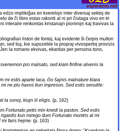
esperanto.net
ia edzo implikiĝas en kverelojn inter diversaj sektoj de
o de ĉi libro estas rakonti al ni pri ĉiutaga vivo en tri
e ni interalie renkontas kristanajn pionirojn kaj travivas la
iografian liston de fontoj, kaj evidente ŝi ĉerpis multon
ojn, sed tiuj, kie supozeble la propraj vivospertoj provizis
 Jen la romano ekvivas, ekardas per persona tono,
s svenemon pro malsato, sed kiam finfine alvenis la
 mi estis aparte laca, ĉio ŝajnis malnature klara
, mi ne plu havos tiun impreson. Sed estis senutile:
 la sonoj, kiujn ili eligis.
(p. 162)
kiam Fortunato petis min knedi la paston. Sed estis
e mi rigardis kun mirego dum Fortunato montris al mi
l mi faris hejme.
(p. 163)
aj frostotremas en nehejtata ŝtona domo:
"Kvankam la