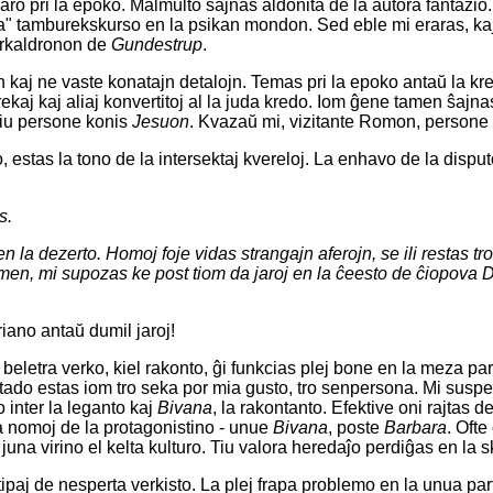
 sciaro pri la epoko. Malmulto ŝajnas aldonita de la aŭtora fan
a" tamburekskurso en la psikan mondon. Sed eble mi eraras, kaj
ferkaldronon de
Gundestrup
.
n kaj ne vaste konatajn detalojn. Temas pri la epoko antaŭ la kre
ekaj kaj aliaj konvertitoj al la juda kredo. Iom ĝene tamen ŝajnas
 kiu persone konis
Jesuon
. Kvazaŭ mi, vizitante Romon, persone
, estas la tono de la intersektaj kvereloj. La enhavo de la disput
s.
 en la dezerto. Homoj foje vidas strangajn aferojn, se ili restas tr
amen, mi supozas ke post tiom da jaroj en la ĉeesto de ĉiopova Di
riano antaŭ dumil jaroj!
beletra verko, kiel rakonto, ĝi funkcias plej bone en la meza par
tado estas iom tro seka por mia gusto, tro senpersona. Mi susp
to inter la leganto kaj
Bivana
, la rakontanto. Efektive oni rajtas d
a nomoj de la protagonistino - unue
Bivana
, poste
Barbara
. Ofte
 juna virino el kelta kulturo. Tiu valora heredaĵo perdiĝas en la 
tipaj de nesperta verkisto. La plej frapa problemo en la unua pa