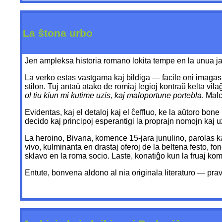
La ŝtona urbo
Jen ampleksa historia romano lokita tempe en la unua jar
La verko estas vastgama kaj bildiga — facile oni imagas 
stilon. Tuj antaŭ atako de romiaj legioj kontraŭ kelta vil
ol tiu kiun mi kutime uzis, kaj maloportune portebla
. Malc
Evidentas, kaj el detaloj kaj el ĉeffluo, ke la aŭtoro bon
decido kaj principoj esperantigi la proprajn nomojn kaj u
La heroino, Bivana, komence 15-jara junulino, parolas ka
vivo, kulminanta en drastaj oferoj de la beltena festo, fo
sklavo en la roma socio. Laste, konatiĝo kun la fruaj ko
Entute, bonvena aldono al nia originala literaturo — prav