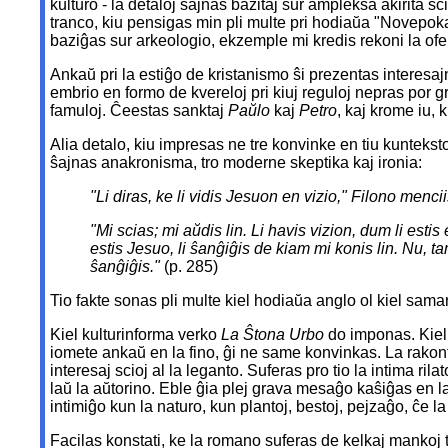
kulturo - la detaloj ŝajnas bazitaj sur ampleksa akirita
tranco, kiu pensigas min pli multe pri hodiaŭa "Novepok
baziĝas sur arkeologio, ekzemple mi kredis rekoni la o
Ankaŭ pri la estiĝo de kristanismo ŝi prezentas interesaj
embrio en formo de kvereloj pri kiuj reguloj nepras por gr
famuloj. Ĉeestas sanktaj
Paŭlo
kaj
Petro
, kaj krome iu,
Alia detalo, kiu impresas ne tre konvinke en tiu kunteksto
ŝajnas anakronisma, tro moderne skeptika kaj ironia:
"Li diras, ke li vidis Jesuon en vizio," Filono mencii
"Mi scias; mi aŭdis lin. Li havis vizion, dum li estis
estis Jesuo, li ŝanĝiĝis de kiam mi konis lin. Nu, t
ŝanĝiĝis."
(p. 285)
Tio fakte sonas pli multe kiel hodiaŭa anglo ol kiel sama
Kiel kulturinforma verko
La Ŝtona Urbo
do imponas. Kiel 
iomete ankaŭ en la fino, ĝi ne same konvinkas. La rakon
interesaj scioj al la leganto. Suferas pro tio la intima rila
laŭ la aŭtorino. Eble ĝia plej grava mesaĝo kaŝiĝas en l
intimiĝo kun la naturo, kun plantoj, bestoj, pejzaĝo, ĉe la
Facilas konstati, ke la romano suferas de kelkaj mankoj 