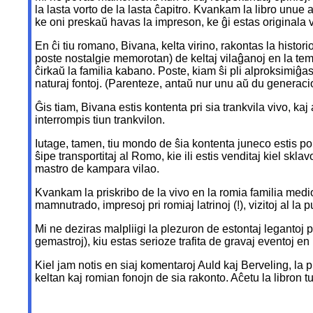
la lasta vorto de la lasta ĉapitro. Kvankam la libro unue 
ke oni preskaŭ havas la impreson, ke ĝi estas originala 
En ĉi tiu romano, Bivana, kelta virino, rakontas la histo
poste nostalgie memorotan) de keltaj vilaĝanoj en la tem
ĉirkaŭ la familia kabano. Poste, kiam ŝi pli alproksimiĝas
naturaj fontoj. (Parenteze, antaŭ nur unu aŭ du generacioj,
Ĝis tiam, Bivana estis kontenta pri sia trankvila vivo, ka
interrompis tiun trankvilon.
Iutage, tamen, tiu mondo de ŝia kontenta juneco estis por 
ŝipe transportitaj al Romo, kie ili estis venditaj kiel sklav
mastro de kampara vilao.
Kvankam la priskribo de la vivo en la romia familia medio
mamnutrado, impresoj pri romiaj latrinoj (!), vizitoj al la
Mi ne deziras malpliigi la plezuron de estontaj legantoj 
gemastroj), kiu estas serioze trafita de gravaj eventoj e
Kiel jam notis en siaj komentaroj Auld kaj Berveling, la p
keltan kaj romian fonojn de sia rakonto. Aĉetu la libron 