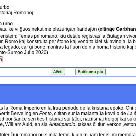
 urbo
istoriaj Romanoj
a urbo
sas, ke vi ĝuos nekutime plezurigan frandaĵon (
eltiraĵe Garbh
enstein
: Temas pri romano, kiu detale registras la ĉiutagan vivon
n Romo kaj konstruita per ŝtono kaj vendita kiel sklavino al la bi
a legado, ĉar ĝi bone montras la fluon de nia homa historio kaj b
anto-Sumoo Julio 2020)
n
as la Roma Imperio en la frua periodo de la kristana epoko. Oni
Gerrit Berveling en
Fonto
, cititan sur la malantaŭa kovrilo de
La 
sed bonŝance sen ties historiaj stultaĵoj, naciismaj troigoj kaj 
e, William Auld, en sia
Antaŭparolo
, taksas ĉi tiun verkon „eston
 Inter ĉiuj romanoj pri simila temo, kiujn mi iam legis, mi memor