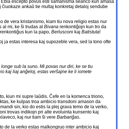
tazio. Ebla escepto povus esti ŝamanisma seanco kun amasa
 ĉiuokaze ankaŭ tie multaj konkretaj detaloj sendube
o de vera kristanismo, kiam tiu nova religio estas nur
 al mi, ke ŝi trudas al
Bivana
renkontiĝojn kun tro da
 renkontiĝus kun la papo,
Berlusconi
kaj
Batistuta
!
oj ja estas interesa kaj supozeble vera, sed la tono ofte
o longe sub la suno. Mi povas nur diri, ke se tiu
o kaj liaj anĝeloj, estas verŝajne ke li iomete
to, kiun mi supre laŭdis. Ĉefe en la komenca triono,
ektas, ke kulpas troa ambicio transdoni amason da
emandi sin, kio do estis la plej grava temo de la verko,
 oni trovas indikojn pri alte evoluinta kunsento kaj
sklaveco, kaj nur tiam ŝi vere
Barbariĝas
.
rto de la verko estas malkongruo inter ambicio kaj