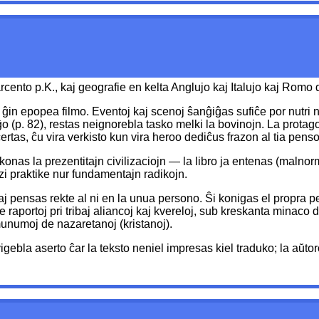
cento p.K., kaj geografie en kelta Anglujo kaj Italujo kaj Romo 
ĝin epopea filmo. Eventoj kaj scenoj ŝanĝiĝas sufiĉe por nutri n
aĝo (p. 82), restas neignorebla tasko melki la bovinojn. La prota
ertas, ĉu vira verkisto kun vira heroo dediĉus frazon al tia penso
e konas la prezentitajn civilizaciojn — la libro ja entenas (malnor
zi praktike nur fundamentajn radikojn.
j pensas rekte al ni en la unua persono. Ŝi konigas el propra pe
ne raportoj pri tribaj aliancoj kaj kvereloj, sub kreskanta minaco 
munumoj de nazaretanoj (kristanoj).
igebla aserto ĉar la teksto neniel impresas kiel traduko; la aŭto