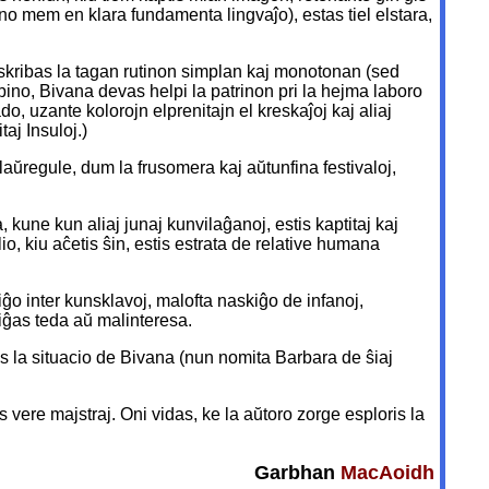
rino mem en klara fundamenta lingvaĵo), estas tiel elstara,
riskribas la tagan rutinon simplan kaj monotonan (sed
bino, Bivana devas helpi la patrinon pri la hejma laboro
do, uzante kolorojn elprenitajn el kreskaĵoj kaj aliaj
aj Insuloj.)
 laŭregule, dum la frusomera kaj aŭtunfina festivaloj,
 kune kun aliaj junaj kunvilaĝanoj, estis kaptitaj kaj
ilio, kiu aĉetis ŝin, estis estrata de relative humana
iĝo inter kunsklavoj, malofta naskiĝo de infanoj,
l iĝas teda aŭ malinteresa.
as la situacio de Bivana (nun nomita Barbara de ŝiaj
s vere majstraj. Oni vidas, ke la aŭtoro zorge esploris la
Garbhan
MacAoidh