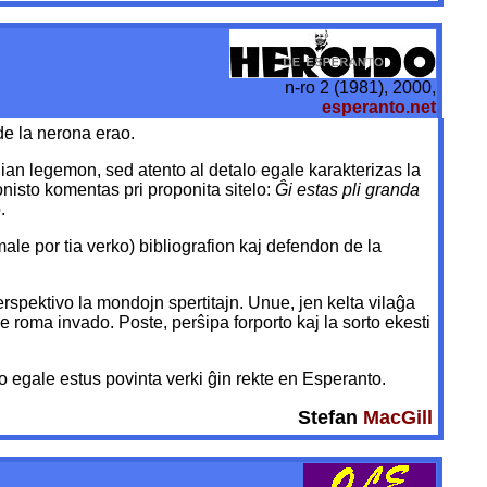
n-ro 2 (1981), 2000,
esperanto.net
de la nerona erao.
ian legemon, sed atento al detalo egale karakterizas la
gonisto komentas pri proponita sitelo:
Ĝi estas pli granda
.
male por tia verko) bibliografion kaj defendon de la
rspektivo la mondojn spertitajn. Unue, jen kelta vilaĝa
de roma invado. Poste, perŝipa forporto kaj la sorto ekesti
ro egale estus povinta verki ĝin rekte en Esperanto.
Stefan
MacGill