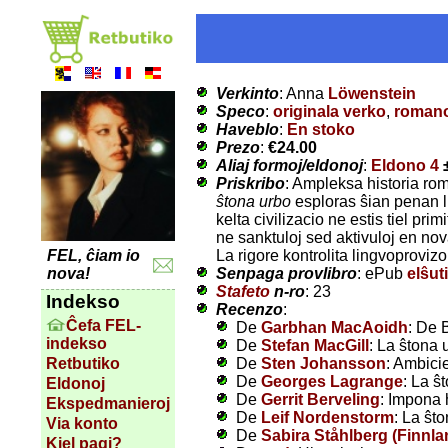
Verkinto
: Anna
Löwenstein
Speco
:
originala verko
,
roman
Haveblo
:
En stoko
Prezo
:
€24.00
Aliaj formoj/eldonoj
:
Eldono 4
Priskribo
: Ampleksa historia rom
ŝtona urbo
esploras ŝian penan lu
kelta civilizacio ne estis tiel pr
ne sanktuloj sed aktivuloj en nov
La rigore kontrolita lingvoprovizo
FEL, ĉiam io
Senpaga provlibro
: ePub
elŝuti
nova!
Stafeto
n-ro
: 23
Indekso
Recenzo
:
Ĉefa FEL-
De
Garbhan MacAoidh
: De 
indekso
De
Stefan MacGill
: La ŝtona 
De
Sten Johansson
: Ambicie
Retbutiko
De
Georges Lagrange
: La ŝ
Eldonoj
De
Gerrit Berveling
: Impona 
Ekspedmanieroj
De
Leif Nordenstorm
: La ŝt
Via konto
De
Sabira Ståhlberg (Finnla
Kiel pagi?