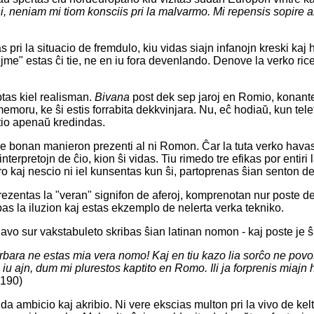
e ni, neniam mi tiom konsciis pri la malvarmo. Mi repensis sopire 
 pri la situacio de fremdulo, kiu vidas siajn infanojn kreski ka
ejme" estas ĉi tie, ne en iu fora devenlando. Denove la verko ric
tas kiel realisman.
Bivana
post dek sep jaroj en Romio, konant
memoru, ke ŝi estis forrabita dekkvinjara. Nu, eĉ hodiaŭ, kun telef
tio apenaŭ kredindas.
re bonan manieron prezenti al ni Romon. Ĉar la tuta verko hav
nterpretojn de ĉio, kion ŝi vidas. Tiu rimedo tre efikas por entiri
iro kaj nescio ni iel kunsentas kun ŝi, partoprenas ŝian senton 
rezentas la "veran" signifon de aferoj, komprenotan nur poste d
as la iluzion kaj estas ekzemplo de nelerta verka tekniko.
avo sur vakstabuleto skribas ŝian latinan nomon - kaj poste je ŝi
bara ne estas mia vera nomo! Kaj en tiu kazo lia sorĉo ne povos f
u ajn, dum mi plurestos kaptito en Romo. Ili ja forprenis miajn 
 190)
a ambicio kaj akribio. Ni vere ekscias multon pri la vivo de kel