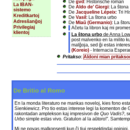
De
gvd
: Historische roman
La IBAN-
De
Aldo de' Giorgi
: La ŝtona
sistemo
De
Jacqueline Lépeix
: Tri H
Kreditkartoj
De
Vasil
: La ŝtona urbo
Adresŝanĝoj
De
Miaŭ (Germanio)
: La ŝton
Privilegiaj
Aĉetu la libron kaj mi prome
klientoj
La ŝtona urbo
de Anna Low
post malvenko en la milito ku
malĝoja, sed ĝi estas interes
(Koreio)
- Internacia Esper
Pritakso
:
Aldoni mian pritakso
De Britio al Romo
En la monda literaturo ne mankas noveloj, kies fono est
Sienkiewicz. Pro tio estas interese legi la komenton de 
rakontadan amplekson kaj impresivon de
Quo Vadis?
, 
Urbo
simple estas vivo. Gratulon al la aŭtoro!”. Samtemp
Mi ne povas malkonsenti kun ĉi tiuj respektindaj opinioj.