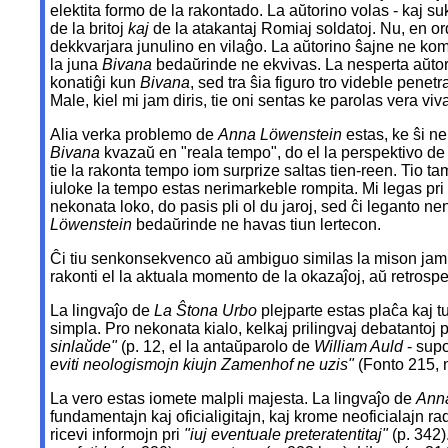
elektita formo de la rakontado. La aŭtorino volas - kaj sukce
de la britoj
kaj
de la atakantaj Romiaj soldatoj. Nu, en o
dekkvarjara junulino en vilaĝo. La aŭtorino ŝajne ne kom
la juna
Bivana
bedaŭrinde ne ekvivas. La nesperta aŭtori
konatiĝi kun
Bivana
, sed tra ŝia figuro tro videble penet
Male, kiel mi jam diris, tie oni sentas ke parolas vera vi
Alia verka problemo de
Anna Löwenstein
estas, ke ŝi n
Bivana
kvazaŭ en "reala tempo", do el la perspektivo d
tie la rakonta tempo iom surprize saltas tien-reen. Tio 
iuloke la tempo estas nerimarkeble rompita. Mi legas pri 
nekonata loko, do pasis pli ol du jaroj, sed ĉi leganto n
Löwenstein
bedaŭrinde ne havas tiun lertecon.
Ĉi tiu senkonsekvenco aŭ ambiguo similas la mison jam 
rakonti el la aktuala momento de la okazaĵoj, aŭ retrosp
La lingvaĵo de
La Ŝtona Urbo
plejparte estas plaĉa kaj t
simpla. Pro nekonata kialo, kelkaj prilingvaj debatantoj pr
sinlaŭde"
(p. 12, el la antaŭparolo de
William Auld
- supo
eviti neologismojn kiujn Zamenhof ne uzis"
(Fonto 215, n
La vero estas iomete malpli majesta. La lingvaĵo de
Ann
fundamentajn kaj oficialigitajn, kaj krome neoficialajn ra
ricevi informojn pri
"iuj eventuale preteratentitaj"
(p. 342)