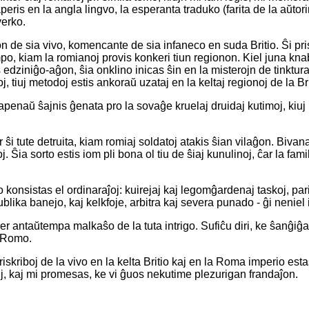
aperis en la angla lingvo, la esperanta traduko (farita de la aŭto
verko.
rion de sia vivo, komencante de sia infaneco en suda Britio. Ŝi p
po, kiam la romianoj provis konkeri tiun regionon. Kiel juna kna
 edziniĝo-aĝon, ŝia onklino inicas ŝin en la misterojn de tinktura
 tiuj metodoj estis ankoraŭ uzataj en la keltaj regionoj de la Brit
j apenaŭ ŝajnis ĝenata pro la sovaĝe kruelaj druidaj kutimoj, kiuj
ŝi tute detruita, kiam romiaj soldatoj atakis ŝian vilaĝon. Bivana,
oj. Ŝia sorto estis iom pli bona ol tiu de ŝiaj kunulinoj, ĉar la fam
 konsistas el ordinaraĵoj: kuirejaj kaj legomĝardenaj taskoj, par
 publika banejo, kaj kelkfoje, arbitra kaj severa punado - ĝi nenie
per antaŭtempa malkaŝo de la tuta intrigo. Sufiĉu diri, ke ŝanĝiĝ
n Romo.
riskriboj de la vivo en la kelta Britio kaj en la Roma imperio esta
tuj, kaj mi promesas, ke vi ĝuos nekutime plezurigan frandaĵon.