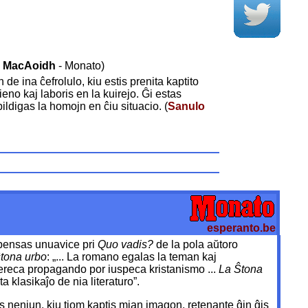
an MacAoidh
- Monato)
 de ina ĉefrolulo, kiu estis prenita kaptito
eno kaj laboris en la kuirejo. Ĝi estas
ildigas la homojn en ĉiu situacio. (
Sanulo
esperanto.be
 pensas unuavice pri
Quo vadis?
de la pola aŭtoro
ŝtona urbo
: „... La romano egalas la teman kaj
sukereca propagando por iuspeca kristanismo ...
La Ŝtona
ta klasikaĵo de nia literaturo”.
as neniun, kiu tiom kaptis mian imagon, retenante ĝin ĝis