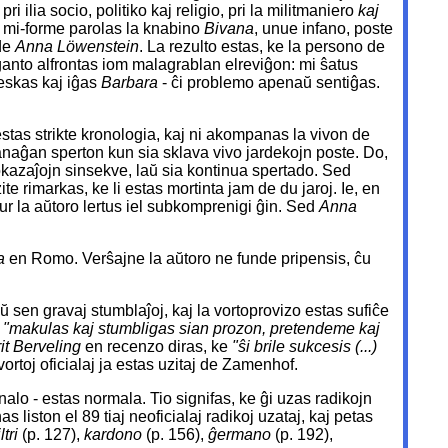
ri ilia socio, politiko kaj religio, pri la militmaniero
kaj
o mi-forme parolas la knabino
Bivana
, unue infano, poste
 de
Anna Löwenstein
. La rezulto estas, ke la persono de
anto alfrontas iom malagrablan elreviĝon: mi ŝatus
eskas kaj iĝas
Barbara
- ĉi problemo apenaŭ sentiĝas.
stas strikte kronologia, kaj ni akompanas la vivon de
aĝan sperton kun sia sklava vivo jardekojn poste. Do,
kazaĵojn sinsekve, laŭ sia kontinua spertado. Sed
ite rimarkas, ke li estas mortinta jam de du jaroj. Ie, en
ur la aŭtoro lertus iel subkomprenigi ĝin. Sed
Anna
a
en Romo. Verŝajne la aŭtoro ne funde pripensis, ĉu
ŭ sen gravaj stumblaĵoj, kaj la vortoprovizo estas sufiĉe
j
"makulas kaj stumbligas sian prozon, pretendeme kaj
it Berveling
en recenzo diras, ke
"ŝi brile sukcesis (...)
ortoj oficialaj ja estas uzitaj de Zamenhof.
nalo - estas normala. Tio signifas, ke ĝi uzas radikojn
as liston el 89 tiaj neoficialaj radikoj uzataj, kaj petas
iltri
(p. 127),
kardono
(p. 156),
ĝermano
(p. 192),