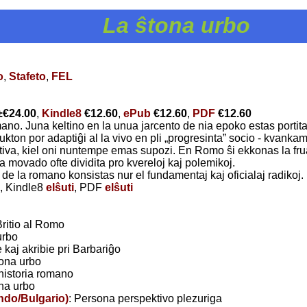
La ŝtona urbo
o
,
Stafeto
,
FEL
±
€24.00
,
Kindle8
€12.60
,
ePub
€12.60
,
PDF
€12.60
ano. Juna keltino en la unua jarcento de nia epoko estas portit
kton por adaptiĝi al la vivo en pli „progresinta” socio - kvankam,
imitiva, kiel oni nuntempe emas supozi. En Romo ŝi ekkonas la frua
a movado ofte dividita pro kvereloj kaj polemikoj.
 de la romano konsistas nur el fundamentaj kaj oficialaj radikoj.
, Kindle8
elŝuti
, PDF
elŝuti
Britio al Romo
urbo
 kaj akribie pri Barbariĝo
tona urbo
historia romano
ona urbo
ndo/Bulgario)
: Persona perspektivo plezuriga