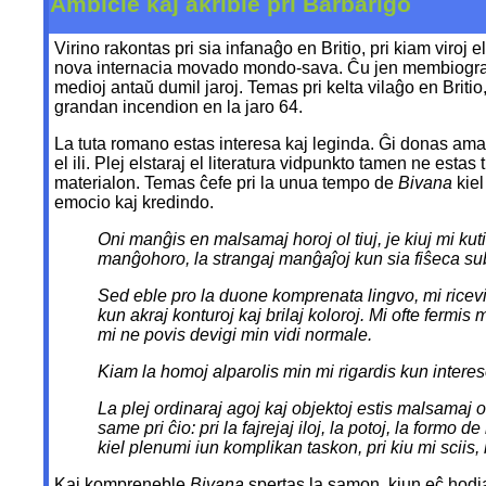
Ambicie kaj akribie pri Barbariĝo
Virino rakontas pri sia infanaĝo en Britio, pri kiam viroj
nova internacia movado mondo-sava. Ĉu jen membiograf
medioj antaŭ dumil jaroj. Temas pri kelta vilaĝo en Briti
grandan incendion en la jaro 64.
La tuta romano estas interesa kaj leginda. Ĝi donas amason
el ili. Plej elstaraj el literatura vidpunkto tamen ne estas
materialon. Temas ĉefe pri la unua tempo de
Bivana
kiel
emocio kaj kredindo.
Oni manĝis en malsamaj horoj ol tiuj, je kiuj mi ku
manĝohoro, la strangaj manĝaĵoj kun sia fiŝeca su
Sed eble pro la duone komprenata lingvo, mi ricevi
kun akraj konturoj kaj brilaj koloroj. Mi ofte ferm
mi ne povis devigi min vidi normale.
Kiam la homoj alparolis min mi rigardis kun intereso l
La plej ordinaraj agoj kaj objektoj estis malsamaj o
same pri ĉio: pri la fajrejaj iloj, la potoj, la form
kiel plenumi iun komplikan taskon, pri kiu mi sciis, 
Kaj kompreneble
Bivana
spertas la samon, kiun eĉ hodi