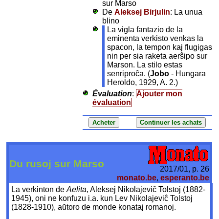
sur Marso
De
Aleksej Birjulin
: La unua
blino
La vigla fantazio de la
eminenta verkisto venkas la
spacon, la tempon kaj flugigas
nin per sia raketa aerŝipo sur
Marson. La stilo estas
senriproĉa. (
Jobo
- Hungara
Heroldo, 1929, A. 2.)
Évaluation
:
Ajouter mon
évaluation
Du rusoj sur Marso
2017/01, p. 26
monato.be
,
esperanto.be
La verkinton de
Aelita
, Aleksej Nikolajeviĉ Tolstoj (1882-
1945), oni ne konfuzu i.a. kun Lev Nikolajeviĉ Tolstoj
(1828-1910), aŭtoro de monde konataj romanoj.