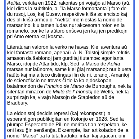
Aelita
, verkita en 1922, rakontas pri vojaĝo al Marso (aŭ,
kiel diras la subtitolo, al "la Marso formortanta") fare de
du rusoj, Losj kaj Gusev, respektive kliŝa sciencisto kaj
des pli kliŝa armeulo. "Aelita" mem estas la nomo de
marsanino, kiu tamen ludas nur akcesoran rolon en la
romaneto, por ke la aŭtoro enŝovu jen kaj jen predikojn
pri Amo eterna kaj kosma.
Literaturan valoron la verko ne havas. Kiel aventura aŭ
kiel fantasta romano, apenaŭ. A. N. Tolstoj simple refritis
amason da ŝablonoj jam gurditaj tiutempe: agonianta
Marso, idoj de Atlantido, ktp. Sed la Marso de
Aelita
marsas nur laŭnome, same kiel ĝiaj marsanoj: nur blueta
haŭto kaj malalteco distingas ilin de ni, teranoj. Amantoj
de sciencfikcio ne trovos ĉi tie la kalejdoskopan
batalmondon de
Princino de Marso
de Burroughs, nek la
silentan minacon de
Milito de l' mondoj
de Wells, nek la
surprizajn kaj vivajn Marsojn de Stapledon aŭ de
Bradbury.
La eldonistoj decidis represi (kaj rekomposti) la
esperantigon publikigitan en Kolonjo en 1928. Sed la
plumpa Esperanto de Pill ne meritas tian respekton, ke
oni lasu ĝin senŝanĝa. Ekzemple, lian artikoladon de la
nomo "Marso" tra la tuta traduko, iritan kaj agacan, oni