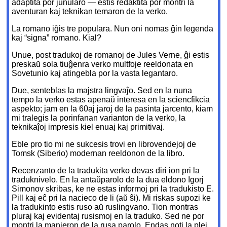
adaptita por junularo — estis redaktita por montri la
aventuran kaj teknikan temaron de la verko.
La romano iĝis tre populara. Nun oni nomas ĝin legenda
kaj “signa” romano. Kial?
Unue, post tradukoj de romanoj de Jules Verne, ĝi estis
preskaŭ sola tiuĝenra verko multfoje reeldonata en
Sovetunio kaj atingebla por la vasta legantaro.
Due, senteblas la majstra lingvaĵo. Sed en la nuna
tempo la verko estas apenaŭ interesa en la sciencfikcia
aspekto; jam en la 60aj jaroj de la pasinta jarcento, kiam
mi tralegis la porinfanan varianton de la verko, la
teknikaĵoj impresis kiel enuaj kaj primitivaj.
Eble pro tio mi ne sukcesis trovi en librovendejoj de
Tomsk (Siberio) modernan reeldonon de la libro.
Recenzanto de la tradukita verko devas diri ion pri la
traduknivelo. En la antaŭparolo de la dua eldono Igorj
Simonov skribas, ke ne estas informoj pri la tradukisto E.
Pill kaj eĉ pri la nacieco de li (aŭ ŝi). Mi riskas supozi ke
la tradukinto estis ruso aŭ ruslingvano. Tion montras
pluraj kaj evidentaj rusismoj en la traduko. Sed ne por
montri la manieron de la rusa parolo. Endas noti la plej