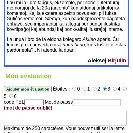
Laŭ mi la libro taŭgus, ekzemple, por serio “Literaturaj
memoraĵoj de la 20a jarcento” kun aldonaj artikoloj kaj
komentoj. Kaj la ekstera aspekto povus esti pli luksa.
Sufiĉas rememori
Sferoj
n, kun naŭdekprocente bagatela
enhavo, sed imponantaj kaj allogaj per buntaj ilustritaj
kovrilpaĝoj kaj abundaj kaj bonkvalitaj ilustraĵoj interne.
La unua libro de la eldona kolegaro
Akileo
aperis. Ĉu
temas pri la proverba rusa
unua blino,
kies fuŝiteco estas
pardonebla?.. Ni atendu la duan.
Aleksej
Birjulin
Mon évaluation
Étoiles :
0
1
2
3
4
5
6
code FEL
Mot de passe
(mot de passe oublié)
Maximum de 250 caractères. Vous pouvez utiliser la lettre