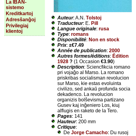
La IBAN-
sistemo
Kreditkartoj
Auteur
: A.N.
Tolstoj
Adresŝanĝoj
Traducteur
: E.
Pill
Privilegiaj
Langue originale
:
rusa
klientoj
Type
:
romans
Disponibilité
:
Non en stock
Prix
:
±
€7.49
Année de publication
:
2000
Autres formes/éditions
:
Édition
1928
?
(1 Occasion
€3.90
)
Description
: Sciencfikcia romano
pri vojaĝo al Marso. La romano
priskribas socialisman revolucion
sur Marso, kie estas evoluinta
civilizo, sed ankaŭ profunda socia
dekadenco. La revolucion
organizis bolŝevisma partizano
Gusev kaj inĝeniero Los, kiuj
alflugis en raketo de la Tero.
Pages
: 141
Hauteur
: 200 mm
Critique
:
De
Jorge Camacho
: Du rusoj