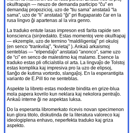
okulfrapajn — neuzo de demanda participo “ĉu” en
demandaj propozicioj, uzo de “tiu sama” anstataŭ “la
sama”, uzo de “li” anstataŭ “ĝi” pri flugaparato ĉar en la
rusa lingvo ĝi apartenas al la vira genro.
La traduko entute lasas impreson esti farita rapide sen
konscienca (sin)redakto. Estas momentoj vere okulfrapaj
— ekzemple, uzo de termino “maldiligentaj” pri okuloj
(en senco “trankvilaj”, “kvietaj” ). Ankaŭ arkaismoj
senteblas — “elpendaĵo” anstataŭ “anonco”, same uzo
de “ci” en senco de malestimo kaj malamo. Esence la
traduko estas pli oficialstila ol arta. La lingvaĵo de Tolstoj
estas komplika kaj impresiva pro la uzo de elipsoj,
ŝanĝo de kutima vortordo, slangaĵoj. En la esperantigita
varianto de E.Pill tio ne senteblas.
Aspekte la libreto estas modeste bindita en grize-blua
mola papera kovrilo kun neklara kaj nekolora pentraĵo.
Ankaŭ interne ĝi ne aspektas luksa.
Do la esperanta libromerkato ricevis novan specimenon
kun glora titolo, diskutinda de la literatura valoreco kaj
ideologiplena enhavo, neperfekta traduko kaj griza
aspekto.