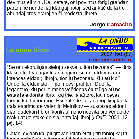
devintus elimini. Kaj, cetere, oni povintus forigi grandan
parton ne nur de liaj klarigaj notoj, sed ankaŭ de la tro
abundaj pres-eraroj en ĉi modesta libreto.
Jorge
Camacho
La unua blino
2002. №1 (87)
esperanto-ondo.ru
“Se oni ekbruligas stelojn sekve iu tion bezonas”, — diris
klasikulo. Daŭrigante analogion: se oni eldonas (aŭ
intencas eldoni) librojn, tion iu bezonas. Kiu aŭ kio?
Unue, la eldonisto — por ricevi profiton. Due, la
legantaro, kiu per la mono voĉdonas ĉu taŭga aŭ ne
estas la eldonita libro. Kaj trie, la aŭtoro, kiu ricevas
famon kaj honorarion. Escepte de tiuj aŭtoroj, kiuj laŭ la
trafa esprimo de Valentin Melnikov — sukcesas eldoni
sian dudekan libron kontraŭ mono ricevita pro vendo de
makulatura stoko de siaj antaŭaj libroj (
LOdE
. 2001: 12,
pĝ. 14).
Ĉefan, gvidan kaj pli gravan rolon el tiuj “tri fontoj kaj tri