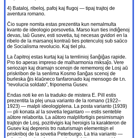
4) Bataloj, ribeloj, pafoj kaj flugoj — tipaj trajtoj de
aventura romano.
Ĉio supre nomita estas prezentita kun nemalmulta
kvanto de ideologio porsovetia. Marso kun ties indiĝenoj
devas, laŭ Gusev, esti sovetia, tuj necesas gvidori en la
ribelo de la marsanoj kontraŭ ties potenculoj sub saŭco
de Socialisma revolucio. Kaj tiel plu.
La ĉapitroj estas kurtaj kaj la temlinioj ŝanĝiĝas rapide.
Pro tio aperas impreso de malharmonia miksaĵo. Vere
seriozajn kaj dramajn scenojn de rememoroj de Losj aŭ
priskribon de la senlima Kosmo ŝanĝas scenoj de
burleska ĝis klaŭneco fanfaronado kaj mensogo de t.n.
“revolucia soldato”, friponema Gusev.
Endas noti ke en la traduko de mistera E. Pill estis
prezentita la plej unua varianto de la romano (1922–
1923) — malpli ideologiplena. La posta varianto (1939)
— pli konata al la sovetia legantaro — estis senteble
aŭtore relaborita. La aŭtoro malplifortigis pesimismajn
trajtojn de Losj, pozitivigis kaj heroigis la karakteron de
Gusev kaj deprenis tro naturismajn elementojn el
priskriboj de la sovetia Peterburgo. La tria varianto —