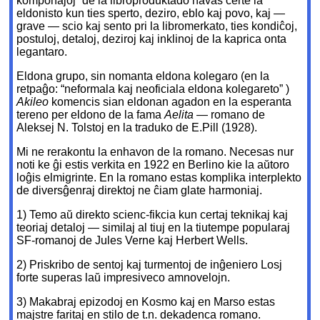
komponaĵoj” de la libroproduktado havas certe la
eldonisto kun ties sperto, deziro, eblo kaj povo, kaj —
grave — scio kaj sento pri la libromerkato, ties kondiĉoj,
postuloj, detaloj, deziroj kaj inklinoj de la kaprica onta
legantaro.
Eldona grupo, sin nomanta eldona kolegaro (en la
retpaĝo: “neformala kaj neoficiala eldona kolegareto” )
Akileo
komencis sian eldonan agadon en la esperanta
tereno per eldono de la fama
Aelita
— romano de
Aleksej N. Tolstoj en la traduko de E.Pill (1928).
Mi ne rerakontu la enhavon de la romano. Necesas nur
noti ke ĝi estis verkita en 1922 en Berlino kie la aŭtoro
loĝis elmigrinte. En la romano estas komplika interplekto
de diversĝenraj direktoj ne ĉiam glate harmoniaj.
1) Temo aŭ direkto scienc-fikcia kun certaj teknikaj kaj
teoriaj detaloj — similaj al tiuj en la tiutempe popularaj
SF-romanoj de Jules Verne kaj Herbert Wells.
2) Priskribo de sentoj kaj turmentoj de inĝeniero Losj
forte superas laŭ impresiveco amnovelojn.
3) Makabraj epizodoj en Kosmo kaj en Marso estas
majstre faritaj en stilo de t.n. dekadenca romano.